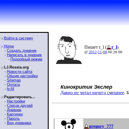
Войти в систему
Home
Пишет r_l (
r_l
)
-
Создать дневник
@
2012
-
11
-
08
00:26:00
-
Написать в дневник
-
Подробный режим
LJ.Rossia.org
-
Новости сайта
-
Общие настройки
-
Sitemap
-
Оплата
Кинокритик Экслер
-
ljr-fif
Давно не читал ничего смешнее
. 
Редактировать...
-
Настройки
-
Список друзей
-
Дневник
-
Картинки
-
Пароль
-
Вид дневника
gregory_777