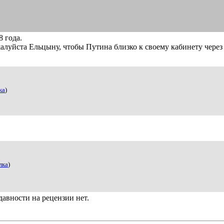
 года.
алуйста Ельцыну, чтобы Путина близко к своему кабинету через д
ка
)
лка
)
давности на рецензии нет.