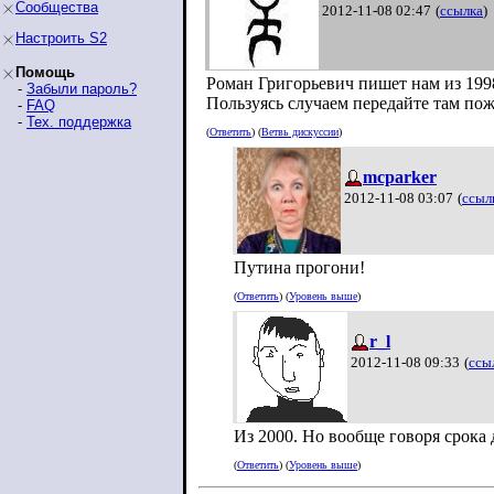
Сообщества
2012-11-08 02:47
(
ссылка
)
Настроить S2
Помощь
Роман Григорьевич пишет нам из 1998
-
Забыли пароль?
Пользуясь случаем передайте там пож
-
FAQ
-
Тех. поддержка
(
Ответить
) (
Ветвь дискуссии
)
mcparker
2012-11-08 03:07
(
ссыл
Путина прогони!
(
Ответить
) (
Уровень выше
)
r_l
2012-11-08 09:33
(
ссы
Из 2000. Но вообще говоря срока 
(
Ответить
) (
Уровень выше
)