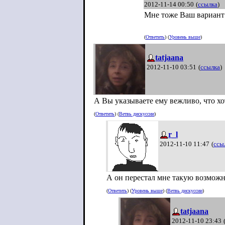
2012-11-14 00:50
(
ссылка
)
Мне тоже Ваш вариант 
(
Ответить
) (
Уровень выше
)
tatjaana
2012-11-10 03:51
(
ссылка
)
А Вы указываете ему вежливо, что хо
(
Ответить
) (
Ветвь дискуссии
)
r_l
2012-11-10 11:47
(
ссы
А он перестал мне такую возможн
(
Ответить
) (
Уровень выше
) (
Ветвь дискуссии
)
tatjaana
2012-11-10 23:43