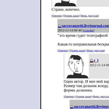
Стране, конечно.
(
Ответить
) (
Уровень выше
) (
Ветвь дискуссии
)
saccovanzetti.livejournal.co
2012-11-14 00:40
(
ссылка
)
"это время гудит телеграфной 
Какая-то неправильная бескры
(
Ответить
) (
Уровень выше
) (
Ветвь дискуссии
)
r_l
2012-11-14 0
Один автор. И мне мой ва
Размер там дольник всюду,
формы дольника.
(
Ответить
) (
Уровень выше
) (
Ветвь дискусс
saccovanzetti.livejou