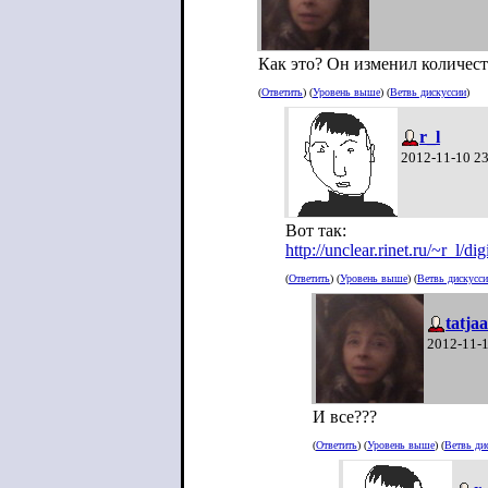
Как это? Он изменил количест
(
Ответить
) (
Уровень выше
) (
Ветвь дискуссии
)
r_l
2012-11-10 2
Вот так:
http://unclear.rinet.ru/~r_l/dig
(
Ответить
) (
Уровень выше
) (
Ветвь дискусс
tatja
2012-11-1
И все???
(
Ответить
) (
Уровень выше
) (
Ветвь ди