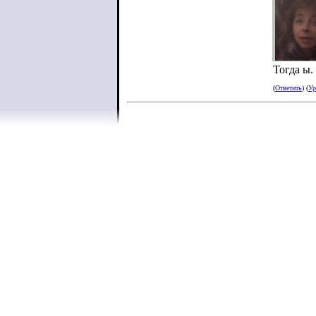
Тогда ы.
(
Ответить
) (
Ур