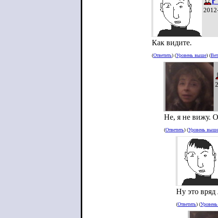
r_
2012
Как видите.
(
Ответить
) (
Уровень выше
) (
Вет
Не, я не вижу. 
(
Ответить
) (
Уровень выш
Ну это вряд 
(
Ответить
) (
Уровен