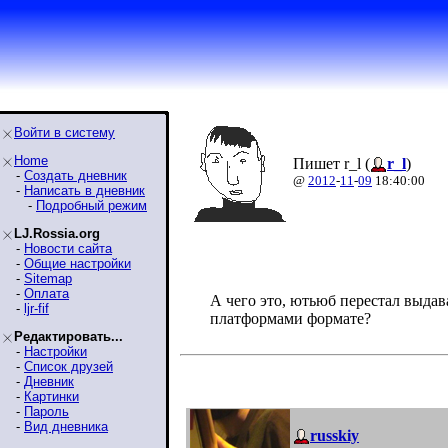
Войти в систему
Home
Пишет r_l (
r_l
)
-
Создать дневник
@
2012
-
11
-
09
18:40:00
-
Написать в дневник
-
Подробный режим
LJ.Rossia.org
-
Новости сайта
-
Общие настройки
-
Sitemap
-
Оплата
А чего это, ютьюб перестал выда
-
ljr-fif
платформами формате?
Редактировать...
-
Настройки
-
Список друзей
-
Дневник
-
Картинки
-
Пароль
-
Вид дневника
russkiy