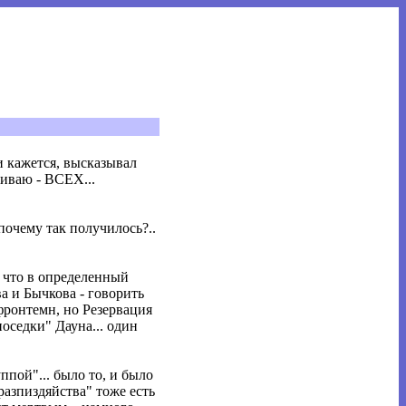
 и кажется, высказывал
киваю - ВСЕХ...
почему так получилось?..
, что в определенный
а и Бычкова - говорить
 фронтемн, но Резервация
поседки" Дауна... один
пой"... было то, и было
-разпиздяйства" тоже есть