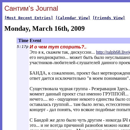
Сантим's Journal
[Most Recent Entries]
[Calendar View]
[Friends View]
Monday, March 16th, 2009
Time
Event
5:17p
И о чем тут спорить?..
Это я к, скажем так, дискуссии...
http://ralph68.liv
его неоднократно... может быть было неуслышано и
участников-любителей-слушателей данного проекта
БАНДА, к сожалению, проект был мертворожденный
ответ дается исключительно "в моем понимании".
Существовала чудная группа - Резеравация Здесь..
момент данный проект стал именно ГРУППОЙ... и
нечего.... но - ощущение некоего единства было с
оставалась группой... там было легко, естессвтен
концерт - дал понять, что всякие подобные попыт
С Бандой же дело было чуть другим - никогда БЧ 
это... и не всегда причиной разнобоя можно назва