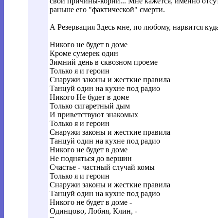
свои причины-корни... Мне кажется, именно отсут
раньше его "фактической" смерти.
А Резервация Здесь мне, по любому, нарвится куда
Никого не будет в доме
Кроме сумерек один
Зимний день в сквозном проеме
Только я и героин
Снаружи законы и жесткие правила
Танцуй один на кухне под радио
Никого Не будет в доме
Только сигаретный дым
И приветствуют знакомых
Только я и героин
Снаружи законы и жесткие правила
Танцуй один на кухне под радио
Никого не будет в доме
Не подняться до вершин
Счастье - частный случай комы
Только я и героин
Снаружи законы и жесткие правила
Танцуй один на кухне под радио
Никого не будет в доме -
Одинцово, Лобня, Клин, -