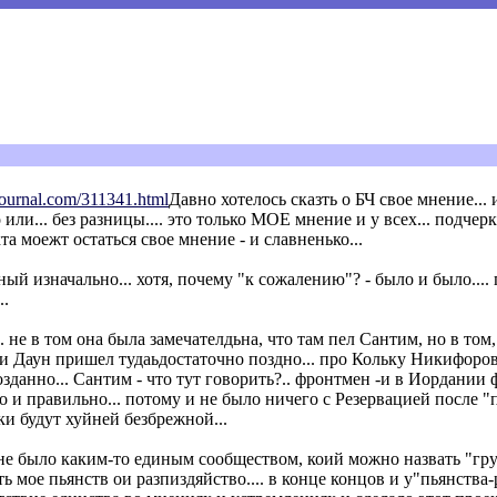
ejournal.com/311341.h
tml
Давно хотелось сказть о БЧ свое мнение...
ли... без разницы.... это только МОЕ мнение и у всех... подчер
 моежт остаться свое мнение - и славненько...
 изначально... хотя, почему "к сожалению"? - было и было.... 
..
. не в том она была замечателдьна, что там пел Сантим, но в том
 Даун пришел тудаьдостаточно поздно... про Кольку Никифоров
озданно... Сантим - что тут говорить?.. фронтмен -и в Иордании
но и правильно... потому и не было ничего с Резервацией после "
ки будут хуйней безбрежной...
не было каким-то единым сообществом, коий можно назвать "груп
ть мое пьянств ои разпиздяйство.... в конце концов и у"пьянства