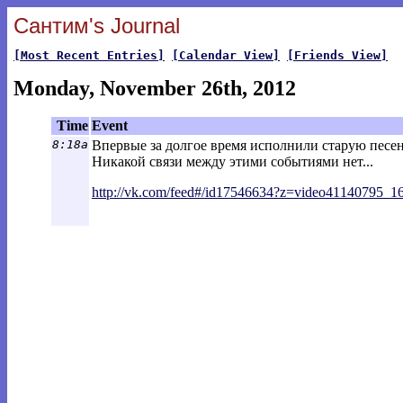
Сантим's Journal
[Most Recent Entries]
[Calendar View]
[Friends View]
Monday, November 26th, 2012
Time
Event
8:18a
Впервые за долгое время исполнили старую песен
Никакой связи между этими событиями нет...
http://vk.com/feed#/id17546634?z=video41
140795_1