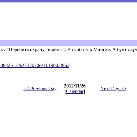
ку "Перебить охрану тюрьмы". В субботу в Минске. А бунт случи
63942512%2F3707dce1619b03f963
2012/11/26
<< Previous Day
Next Day >>
[
Calendar
]