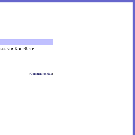
лся в Копейске...
(
Comment on this
)