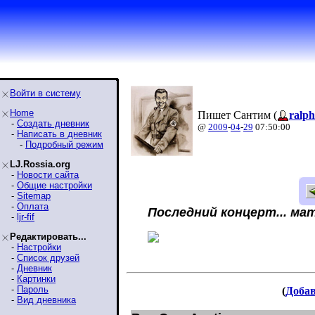
Войти в систему
Home
Пишет Сантим (
ralp
-
Создать дневник
@
2009
-
04
-
29
07:50:00
-
Написать в дневник
-
Подробный режим
LJ.Rossia.org
-
Новости сайта
-
Общие настройки
-
Sitemap
-
Оплата
Последний концерт... ма
-
ljr-fif
Редактировать...
-
Настройки
-
Список друзей
-
Дневник
-
Картинки
-
Пароль
(
Доба
-
Вид дневника