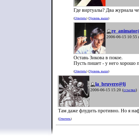
Где виртуалы? Два журнала ч
(
Ответить
) (
Уровень выше
)
re_animator
2006-06-15 10:55
Оставь Зикова в покое.
Пусть пишет - у него хорошо п
(
Ответить
) (
Уровень выше
)
la_bruyere@lj
2006-06-15 15:20
(
ссылка
)
Там даже флудить противно. Но я на
(
Ответить
)