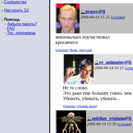
Сообщества
Настроить S2
grassy@lj
2006-06-14 15:21
(
ссылка
)
Помощь
-
Забыли пароль?
-
FAQ
-
Тех. поддержка
минимально поучаствовал
кросавчеги
(
Ответить
) (
Ветвь дискуссии
)
re_animator@lj
2006-06-14 16:25
(
ссы
Не то слово.
Это даже еще большее говно, чем 
Убивать, убивать, убивать...
(
Ответить
) (
Уровень выше
)
spiritus_ventum@lj
2006-06-14 15:26
(
ссылка
)