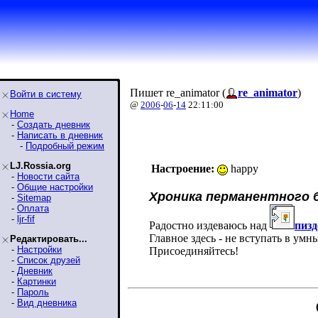
Пишет re_animator (
re_animator
)
Войти в систему
@
2006
-
06
-
14
22:11:00
Home
-
Создать дневник
-
Написать в дневник
-
Подробный режим
LJ.Rossia.org
Настроение:
happy
-
Новости сайта
-
Общие настройки
Хроника перманентного 
-
Sitemap
-
Оплата
-
ljr-fif
Радостно издеваюсь над
пиз
Главное здесь - не вступать в умн
Редактировать...
-
Настройки
Присоединяйтесь!
-
Список друзей
-
Дневник
-
Картинки
-
Пароль
-
Вид дневника