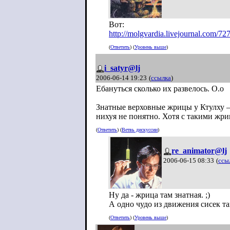
Вот:
http://molgvardia.livejournal.com/72
(
Ответить
) (
Уровень выше
)
i_satyr@lj
2006-06-14 19:23
(
ссылка
)
Ебануться сколько их развелось. О.о
Знатные верховные жрицы у Ктулху — 
нихуя не понятно. Хотя с такими жри
(
Ответить
) (
Ветвь дискуссии
)
re_animator@lj
2006-06-15 08:33
(
ссы
Ну да - жрица там знатная. ;)
А одно чудо из движения сисек так
(
Ответить
) (
Уровень выше
)