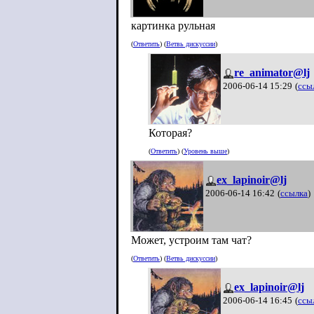
картинка рульная
(
Ответить
) (
Ветвь дискуссии
)
re_animator@lj
2006-06-14 15:29
(
ссы
Которая?
(
Ответить
) (
Уровень выше
)
ex_lapinoir@lj
2006-06-14 16:42
(
ссылка
)
Может, устроим там чат?
(
Ответить
) (
Ветвь дискуссии
)
ex_lapinoir@lj
2006-06-14 16:45
(
ссы