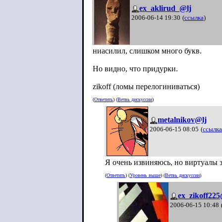
ex_aklirud_@lj
2006-06-14 19:30
(
ссылка
)
ниасилил, слишком много букв.
Но видно, что придурки.
zikoff (ломы перелогиниваться)
(
Ответить
) (
Ветвь дискуссии
)
metalnikov@lj
2006-06-15 08:05
(
ссылка
Я очень извиняюсь, но виртуалы 
(
Ответить
) (
Уровень выше
) (
Ветвь дискуссии
)
ex_zikoff225
2006-06-15 10:48