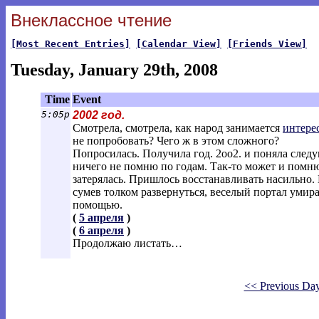
Внеклассное чтение
[Most Recent Entries]
[Calendar View]
[Friends View]
Tuesday, January 29th, 2008
Time
Event
5:05p
2002 год.
Смотрела, смотрела, как народ занимается
интере
не попробовать? Чего ж в этом сложного?
Попросилась. Получила год. 2оо2. и поняла след
ничего не помню по годам. Так-то может и помню,
затерялась. Пришлось восстанавливать насильно. В
сумев толком развернуться, веселый портал умир
помощью.
(
5 апреля
)
(
6 апреля
)
Продолжаю листать…
<< Previous Da