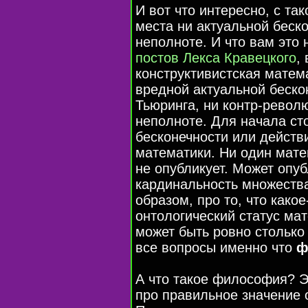
И вот что интересно, с т
места ни актуальной беско
неполноте. И что вам эт
постов Лекса Кравецкого
,
конструктивистская матема
вредной актуальной беск
Тьюринга, ни контр-револ
неполноте. Для начала ст
бесконечности или действ
математики. Ни один мате
не опубликует. Может опу
кардинальность множеств
образом, про то, что како
онтологический статус ма
может быть ровно столько 
все вопросы именно что
ф
А что такое философия? Э
про правильное значение