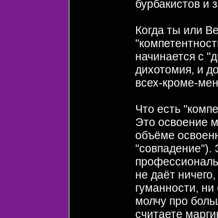
бурбакистов и 
Когда ты или В
"компетентности
начинается с "д
дихотомия, и д
всех-кроме-мен
Что есть "комп
Это освоение м
объёме освоенн
"совпадение").
профессиональ
не даёт ничего,
гуманности, ни 
молчу про боль
считаете марги