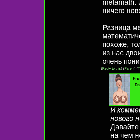
metamath. 
ничего нов
Разница ме
математиче
похоже, то
из нас дво
очень пон
(
Reply to this
)
(
Parent
) (
T
Fro
Da
И комме
нового 
Давайте,
на чем 