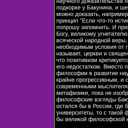
научного доказательства н
подкорке у Бакунина, и ше
можно доказать, например,
принцип "Если что-то исти
попрошу запомнить. И при
Богу, великому угнетателю
всяческой народной веры,
необходимым условия от гн
называет, церкви и свяще
что позитивизм критикуетс
его недостатком. Вместо 
философии в развитие наук
крайне прогрессивным, и с
современными мыслителям
метафизики, пока не изоб
философские взгляды Бак
остался бы в России, где
университеты, то с такой
бы великой философской 