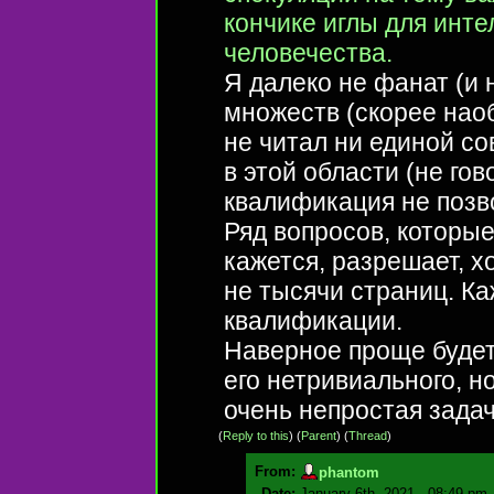
кончике иглы для инте
человечества.
Я далеко не фанат (и 
множеств (скорее наоб
не читал ни единой с
в этой области (не гов
квалификация не позв
Ряд вопросов, которые
кажется, разрешает, х
не тысячи страниц. Ка
квалификации.
Наверное проще будет
его нетривиального, н
очень непростая задач
(
Reply to this
)
(
Parent
) (
Thread
)
From:
phantom
Date:
January 6th, 2021 - 08:49 pm