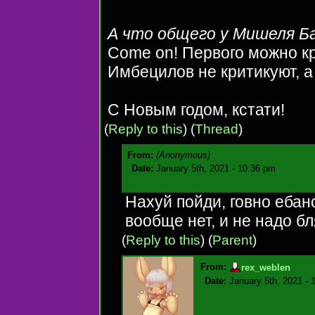
А что общего у Мишеля Ба
Come on! Первого можно кр
Имбецилов не критикуют, а 
С Новым годом, кстати!
(
Reply to this
)
(
Thread
)
From:
(Anonymous)
Date:
January 5th, 2021 - 10:36 pm
Нахуй пойди, говно ебан
вообще нет, и не надо бл
(
Reply to this
)
(
Parent
)
From:
rex_weblen
Date:
January 5th, 2021 - 