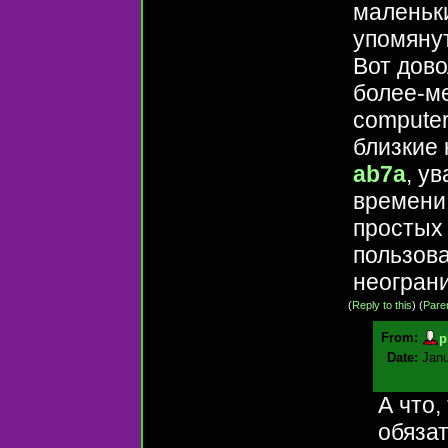
маленьки
упомяну
Вот дов
более-м
compute
близкие 
ab7a
, у
времени,
простых
пользова
неогран
(
Reply to this
)
(
Pare
From:
p
Date:
Janu
А что,
обяза