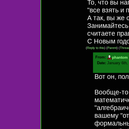
То, что вы на
"все взять и 
А так, вы же
Занимайтесь 
считаете пра
С Новым год
(
Reply to this
)
(
Parent
) (
Threa
From:
phantom
Date:
January 6th,
Вот он, по
Вообще-то,
математич
"алгебраич
вашему "от
формальны