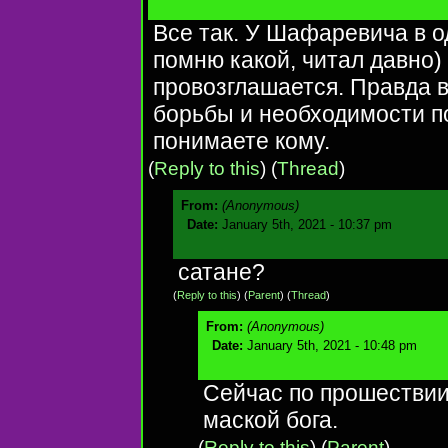
Все так. У Шафаревича в о
помню какой, читал давно)
провозглашается. Правда в
борьбы и необходимости п
понимаете кому.
(
Reply to this
)
(
Thread
)
From:
(Anonymous)
Date:
January 5th, 2021 - 10:37 pm
сатане?
(
Reply to this
)
(
Parent
) (
Thread
)
From:
(Anonymous)
Date:
January 5th, 2021 - 10:48 pm
Сейчас по прошествии
маской бога.
(
Reply to this
)
(
Parent
)