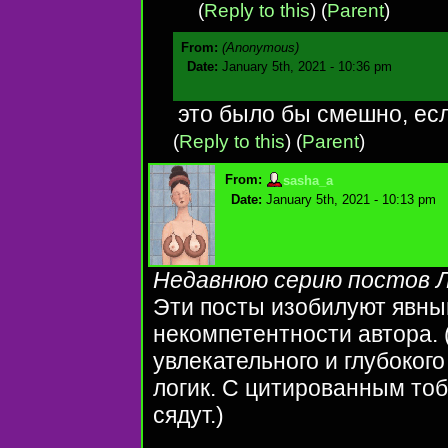
(
Reply to this
)
(
Parent
)
From:
(Anonymous)
Date:
January 5th, 2021 - 10:36 pm
это было бы смешно, есл
(
Reply to this
)
(
Parent
)
From:
sasha_a
Date:
January 5th, 2021 - 10:13 pm
Недавнюю серию постов Л
Эти посты изобилуют явн
некомпетентности автора.
увлекательного и глубокого
логик. С цитированным тоб
сядут.)