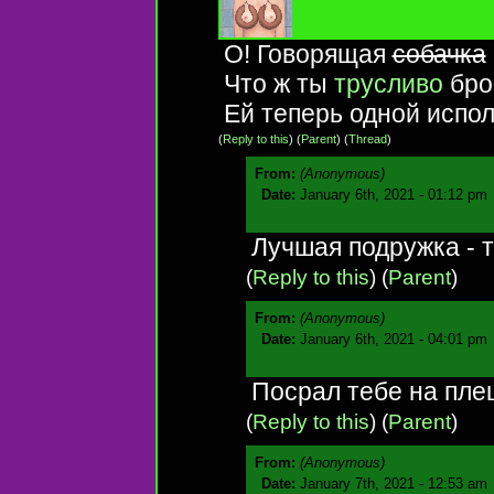
О! Говорящая
собачка
Что ж ты
трусливо
бро
Ей теперь одной испол
(
Reply to this
)
(
Parent
) (
Thread
)
From:
(Anonymous)
Date:
January 6th, 2021 - 01:12 pm
Лучшая подружка - 
(
Reply to this
)
(
Parent
)
From:
(Anonymous)
Date:
January 6th, 2021 - 04:01 pm
Посрал тебе на пле
(
Reply to this
)
(
Parent
)
From:
(Anonymous)
Date:
January 7th, 2021 - 12:53 am