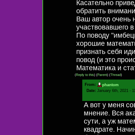
Касательно приве
обратить вниман
Ваш автор очень 
участвовавшего в
По поводу "имбецил
хорошие математи
признать себя иди
повод (и это прои
Математика и ста
(
Reply to this
)
(
Parent
) (
Thread
)
From:
phantom
Date:
January 6th, 2021 - 
А вот у меня с
мнение. Вся ак
сути, а уж мате
квадрате. Начи