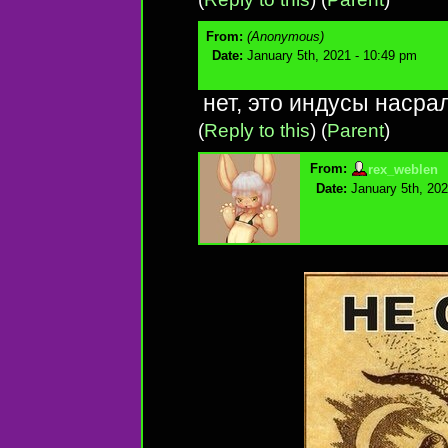
From:
(Anonymous)
Date:
January 5th, 2021 - 10:49 pm
нет, это индусы насра
(
Reply to this
)
(
Parent
)
From:
rex_weblen
Date:
January 5th, 202