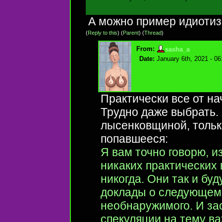
А можно пример идиотиз
(
Reply to this
)
(
Parent
) (
Thread
)
From:
sasha_a
Date:
January 6th, 2021 - 0
Практически все от на
Трудно даже выбрать.
лысенковщиной, тольк
попавшееся:
Я вам точно говорю, 
никаких практических
никогда. Они так и бу
доклады о следующем
необнаружимого. И з
спекуляции на тему ва