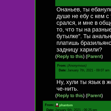
Онаньев, ты ебанулс
душе не ебу с кем с
срался, и мне в общ
то, что ты на разны
бутылке". Ты аналь
платишь бразильянс
задницу харили?
(
Reply to this
)
(
Parent
)
From:
(Anonymous)
Date:
January 7th, 2021 - 09:07 am
Ну, хули ты язык в 
че-нить.
(
Reply to this
)
(
Parent
)
From:
phantom
Date:
January 6th, 2021 - 06:25 pm