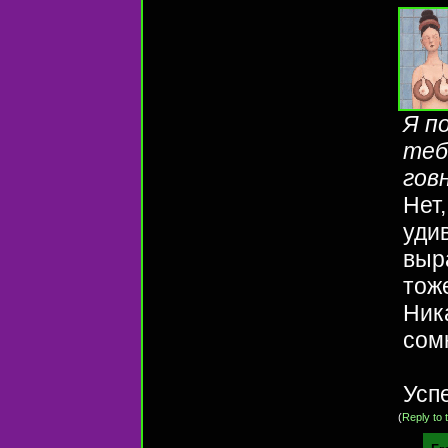
Я п
теб
говн
Нет
удив
выра
тож
Ник
сом
Усп
(
Reply to t