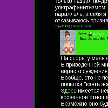
только назвал по-дру
ультрафинитизмом",
параллель, а себя я
отказываюсь призна
(
Reply to this
)
(
Parent
) (
Thread
)
From:
sasha_a
Date:
January 6th, 
На споры у меня 
В приведенной мн
верного суждения
Вообще, это не пе
попытка "взять вс
Здесь
имеется не
косвенное отнош
Возможно оно буд