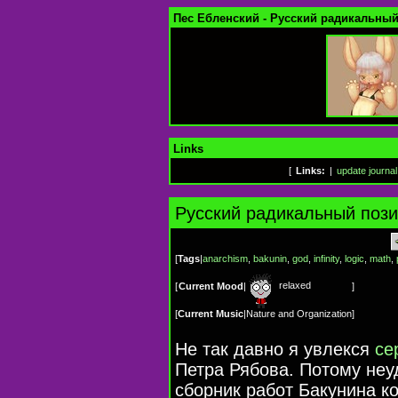
Пес Ебленский - Русский радикальны
Links
[
Links:
|
update journal
Русский радикальный поз
[
Tags
|
anarchism
,
bakunin
,
god
,
infinity
,
logic
,
math
,
relaxed
[
Current Mood
|
]
[
Current Music
|
Nature and Organization
]
Не так давно я увлекся
се
Петра Рябова. Потому неу
сборник работ Бакунина к