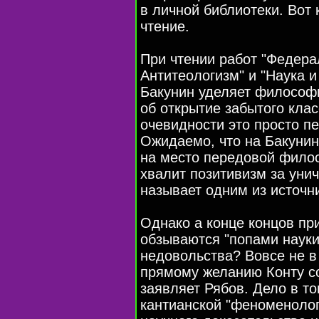
в личной библиотеки. Вот
чтение.
При чтении работ "Федер
Антитеологизм" и "Наука и
Бакунин уделяет философи
об открытие забытого клас
очевидности это просто пе
Ожидаемо, что на Бакунин
на место передовой филос
хвалит позитивизм за уни
называет одним из источни
Однако а конце концов п
обзываются "попами науки"
недовольства? Вовсе не в
прямому желанию Конту со
заявляет Рябов. Дело в то
кантианской "феноменолог