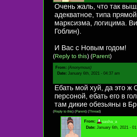
Очень жаль, что так выш
адекватное, типа прямой
марксизма, логицима. В
Гоблин).
И Вас с Новым годом!
(
Reply to this
)
(
Parent
)
From:
(Anonymous)
Date:
January 6th, 2021 - 04:37 am
Ебать мой хуй, да это ж
персоной, ебать его в го
там дикие обезьяны в Б
(
Reply to this
)
(
Parent
) (
Thread
)
From:
sasha_a
Date:
January 6th, 2021 - 0