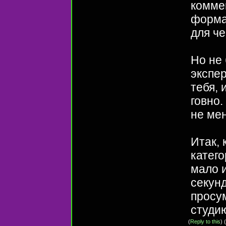
коммен
форма
для че
Но не
экспе
тебя, 
говно.
не мен
Итак, 
катего
мало и
секун
просу
студи
(
Reply to this
)
(