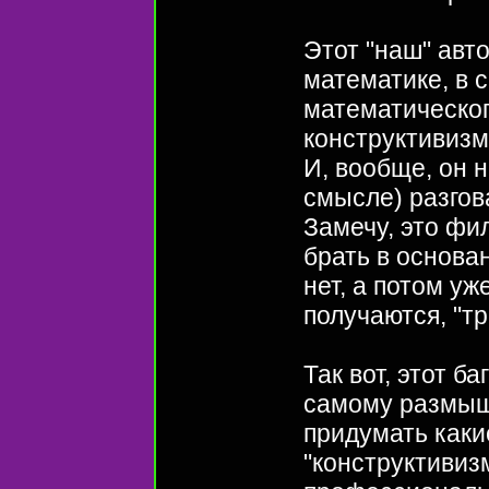
Этот "наш" авт
математике, в 
математическог
конструктивизм 
И, вообще, он н
смысле) разгов
Замечу, это фи
брать в основа
нет, а потом у
получаются, "т
Так вот, этот б
самому размышл
придумать каки
"конструктивизм