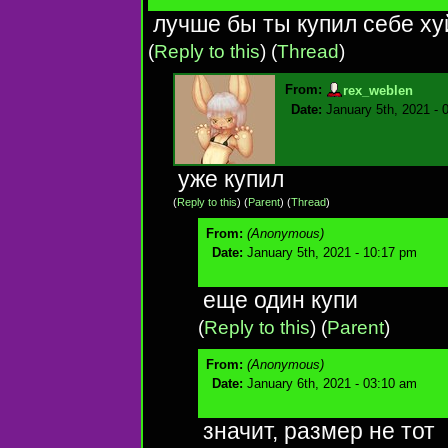
лучше бы ты купил себе х
(
Reply to this
)
(
Thread
)
From:
rex_weblen
Date:
January 5th, 2021 - 
уже купил
(
Reply to this
)
(
Parent
) (
Thread
)
From:
(Anonymous)
Date:
January 5th, 2021 - 10:17 pm
еще один купи
(
Reply to this
)
(
Parent
)
From:
(Anonymous)
Date:
January 6th, 2021 - 03:10 am
значит, размер не тот