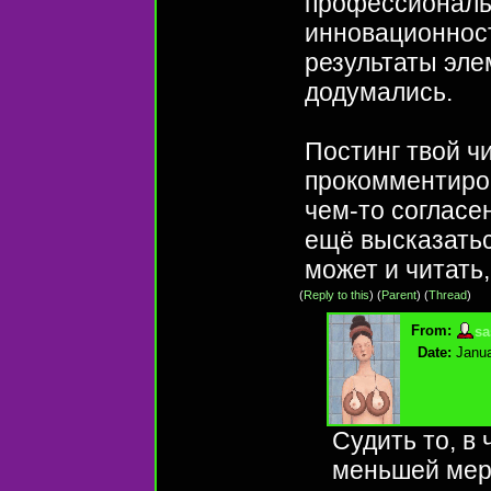
профессиональ
инновационност
результаты эле
додумались.
Постинг твой ч
прокомментиров
чем-то согласен
ещё высказаться
может и читать,
(
Reply to this
)
(
Parent
) (
Thread
)
From:
sa
Date:
Janua
Судить то, в 
меньшей мер