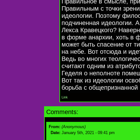
Правильное в смысле, пр
Правильным с точки зрени
идеологии. Поэтому фило
подчиненная идеологии. А
Лекса Кравецкого? Наверн
в форме анархии, хоть в 
может быть спасение от ти
на небе. Вот отсюда и иде
Ведь во многих теологиче
считают одним из атрибуто
Геделя о неполноте помеш
Вот так из идеологии осв
борьба с общепризнанной 
Link
Comments:
From:
(Anonymous)
Date:
January 5th, 2021 - 09:41 pm