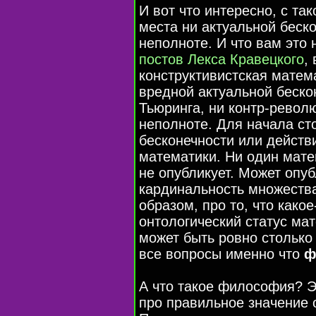
И вот что интересно, с т
места ни актуальной беско
неполноте. И что вам эт
постов Лекса Кравецкого
,
конструктивистская матема
вредной актуальной беск
Тьюринга, ни контр-револ
неполноте. Для начала ст
бесконечности или действ
математики. Ни один мате
не опубликует. Может опу
кардинальность множеств
образом, про то, что како
онтологический статус ма
может быть ровно столько 
все вопросы именно что
ф
А что такое философия? Э
про правильное значение