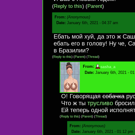
(
Reply to this
)
(
Parent
)
From:
(Anonymous)
Date:
January 6th, 2021 - 04:37 am
Ебать мой хуй, да это ж Са
ебать его в голову! Ну че, 
в Бразилии?
(
Reply to this
)
(
Parent
) (
Thread
)
From:
sasha_a
Date:
January 6th, 2021 - 0
О! Говорящая
собачка
рус
Что ж ты
трусливо
бросил
Ей теперь одной исполнят
(
Reply to this
)
(
Parent
) (
Thread
)
From:
(Anonymous)
Date:
January 6th, 2021 - 01:12 pm