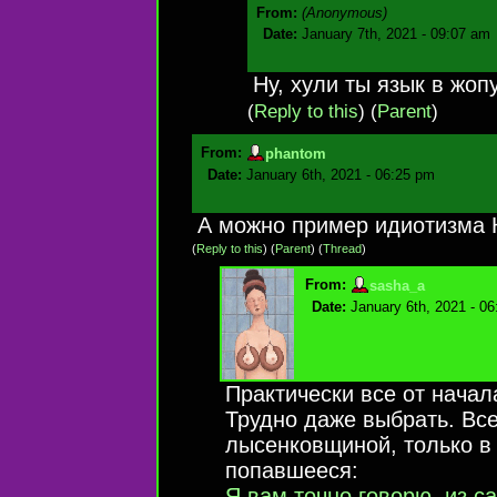
From:
(Anonymous)
Date:
January 7th, 2021 - 09:07 am
Ну, хули ты язык в жоп
(
Reply to this
)
(
Parent
)
From:
phantom
Date:
January 6th, 2021 - 06:25 pm
А можно пример идиотизма 
(
Reply to this
)
(
Parent
) (
Thread
)
From:
sasha_a
Date:
January 6th, 2021 - 0
Практически все от начал
Трудно даже выбрать. Вс
лысенковщиной, только в
попавшееся:
Я вам точно говорю, из с