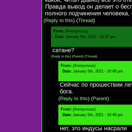
Правда вывод он делает о бес
полного подчинения человека, 
(
Reply to this
)
(
Thread
)
From:
(Anonymous)
Date:
January 5th, 2021 - 10:37 pm
сатане?
(
Reply to this
)
(
Parent
) (
Thread
)
From:
(Anonymous)
Date:
January 5th, 2021 - 10:48 pm
Сейчас по прошествии ле
бога.
(
Reply to this
)
(
Parent
)
From:
(Anonymous)
Date:
January 5th, 2021 - 10:49 pm
нет, это индусы насрали