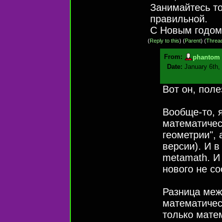
Занимайтесь то
правильной.
С Новым годом
(
Reply to this
)
(
Parent
) (
Threa
From:
phantom
Date:
January 6th,
Вот он, поле
Вообще-то, 
математичес
геометрии", 
версии). И 
metamath. И
нового не с
Разница меж
математическ
только матем