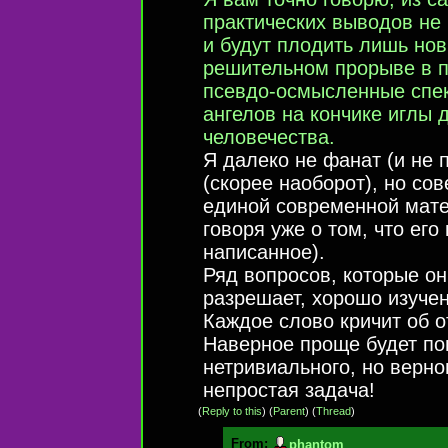
практических выводов не 
и будут плодить лишь но
решительном прорыве в п
псевдо-осмысленные спек
ангелов на кончике иглы 
человечества.
Я далеко не фанат (и не 
(скорее наоборот), но со
единой современной матем
говоря уже о том, что ег
написанное).
Ряд вопросов, которые он
разрешает, хорошо изучен
Каждое слово кричит об о
Наверное проще будет по
нетривиального, но верно
непростая задача!
(
Reply to this
)
(
Parent
) (
Thread
)
From:
phantom