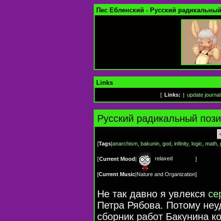
Пес Ебленский - Русский радикальны
Links
[
Links:
|
update journal
Русский радикальный поз
[
Tags
|
anarchism
,
bakunin
,
god
,
infinity
,
logic
,
math
,
relaxed
[
Current Mood
|
]
[
Current Music
|
Nature and Organization
]
Не так давно я увлекся
се
Петра Рябова. Потому неу
сборник работ Бакунина к