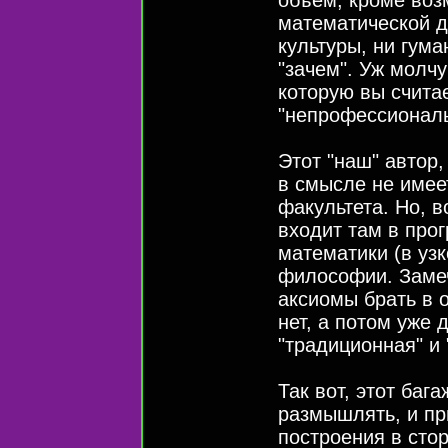
математической де
культуры, ни гума
"зачем". Уж молч
которую вы счита
"непрофессиональ
Этот "наш" автор,
в смысле не имее
факультета. Но, в
входит там в прог
математики (в узк
философии. Замеч
аксиомы брать в 
нет, а потом уже
"традиционная" и 
Так вот, этот ба
размышлять, и пр
построения в стор