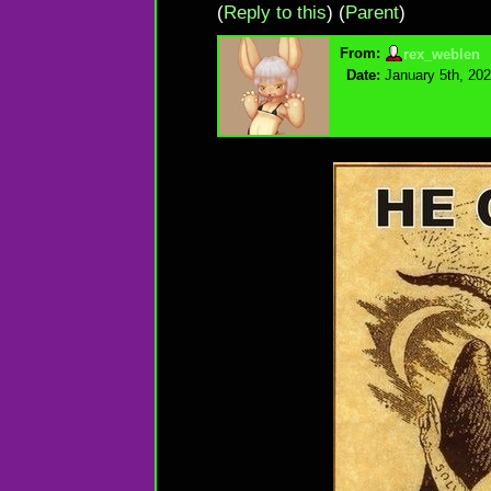
(
Reply to this
)
(
Parent
)
From:
rex_weblen
Date:
January 5th, 202