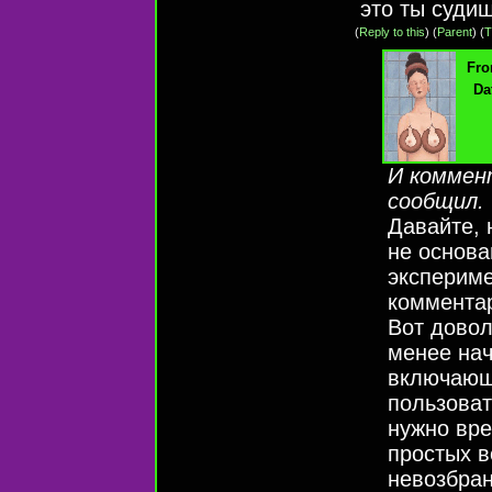
это ты суди
(
Reply to this
)
(
Parent
) (
T
Fro
Da
И коммент
сообщил.
Давайте, 
не основ
экспериме
коммента
Вот дово
менее нач
включающа
пользова
нужно вре
простых в
невозбран