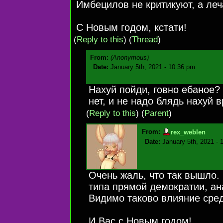
Имбецилов не критикуют, а леча
С Новым годом, кстати!
(
Reply to this
)
(
Thread
)
From:
(Anonymous)
Date:
January 5th, 2021 - 10:36 pm
Нахуй пойди, говно ебаное?
нет, и не надо блядь нахуй в
(
Reply to this
)
(
Parent
)
From:
rex_weblen
Date:
January 5th, 2021 - 
Очень жаль, что так вышло.
типа прямой демократии, ан
Видимо таково влияние сре
И Вас с Новым годом!