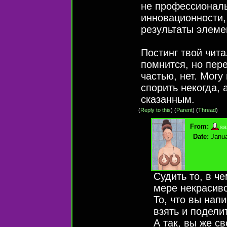
не профессионал
инновационности, 
результаты элеме
Постинг твой чит
помнится, но пер
частью, нет. Могу
спорить некогда, 
сказанным.
(
Reply to this
)
(
Parent
) (
Thread
)
From:
sa
Date:
Janua
Судить то, в ч
мере некрасиво
То, что вы напи
взять и поделит
А так, вы же с