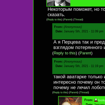
Некоторым поможет, но то
сказать.
(
Reply to this
)
(
Parent
) (
Thread
)
From:
(Anonymous)
Date:
January 5th, 2021 - 11:09 pm
А я Перцева так и пре
взглядом потерянного 
(
Reply to this
)
(
Parent
)
From:
(Anonymous)
Date:
January 5th, 2021 - 11:19 pm
такой аватарке только 
интересно почему он т
почему не лечил лобо
(
Reply to this
)
(
Parent
) (
Thread
)
From:
look
Date:
January