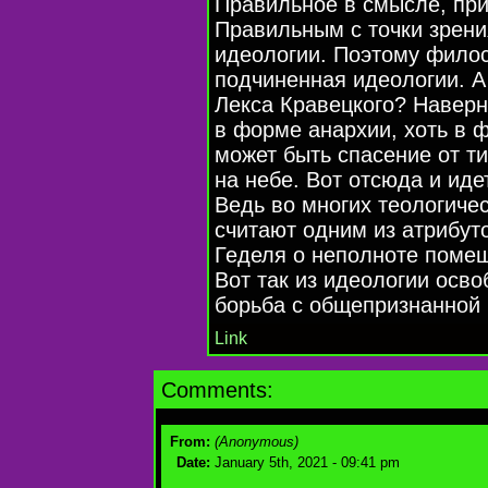
Правильное в смысле, пр
Правильным с точки зрени
идеологии. Поэтому фило
подчиненная идеологии. А
Лекса Кравецкого? Наверн
в форме анархии, хоть в 
может быть спасение от ти
на небе. Вот отсюда и иде
Ведь во многих теологиче
считают одним из атрибуто
Геделя о неполноте помеш
Вот так из идеологии осв
борьба с общепризнанной 
Link
Comments:
From:
(Anonymous)
Date:
January 5th, 2021 - 09:41 pm