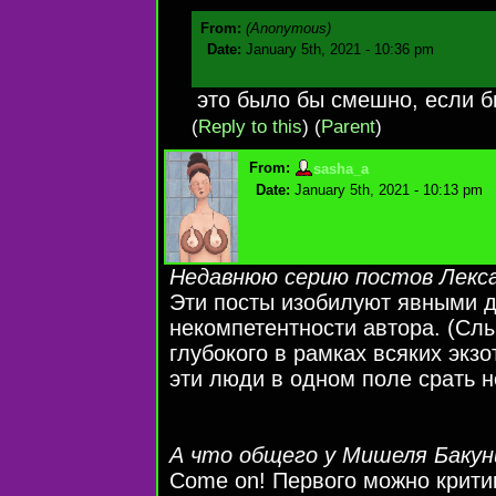
From:
(Anonymous)
Date:
January 5th, 2021 - 10:36 pm
это было бы смешно, если б
(
Reply to this
)
(
Parent
)
From:
sasha_a
Date:
January 5th, 2021 - 10:13 pm
Недавнюю серию постов Лекса
Эти посты изобилуют явными 
некомпетентности автора. (Слы
глубокого в рамках всяких экз
эти люди в одном поле срать не
А что общего у Мишеля Бакун
Come on! Первого можно критик