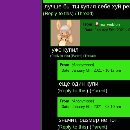
лучше бы ты купил себе хуй р
(
Reply to this
)
(
Thread
)
From:
rex_weblen
Date:
January 5th, 2021 - 
уже купил
(
Reply to this
)
(
Parent
) (
Thread
)
From:
(Anonymous)
Date:
January 5th, 2021 - 10:17 pm
еще один купи
(
Reply to this
)
(
Parent
)
From:
(Anonymous)
Date:
January 6th, 2021 - 03:10 am
значит, размер не тот
(
Reply to this
)
(
Parent
)