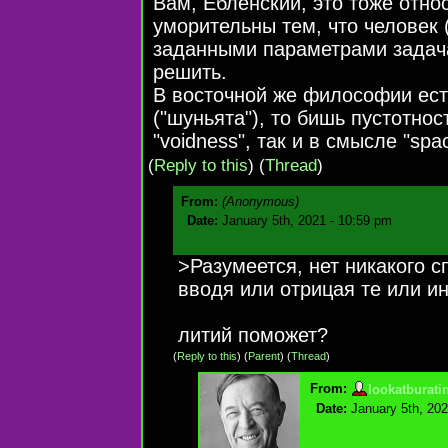
Вам, Ебленский, это тоже относ
уморительны тем, что человек (
заданными параметрами задача
решить.
В восточной же философии ест
("шуньята"), то бишь пустотнос
"voidness", так и в смысле "spa
(
Reply to this
)
(
Thread
)
From:
(Anonymous)
Date:
January 5th, 2021 - 10:59 pm
>Разумеется, нет никакого с
вводя или отрицая те или и
литий поможет?
(
Reply to this
)
(
Parent
) (
Thread
)
From:
lookatburati
Date:
January 5th, 202