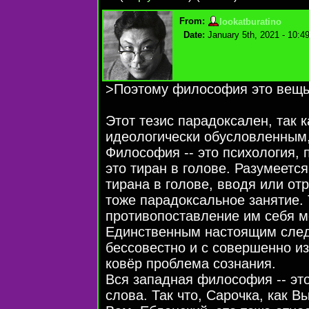
From:
lookatburatino
Date:
January 5th, 2021 - 10:4
>Поэтому философия это вещь
Этот тезис парадоксален, так 
идеологически обусловленным, 
Философия -- это психология, 
это тиран в голове. Разумеется
тирана в голове, вводя или отр
тоже парадоксальное занятие. 
противопоставление им себя м
Единственным настоящим следс
бессовестно и с совершенно и
ковёр проблема сознания.
Вся западная философия -- это
слова. Так что, Сарочка, как В