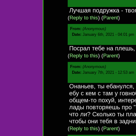
Лучшая подружка - тво
(
Reply to this
)
(
Parent
)
From:
(Anonymous)
Date:
January 6th, 2021 - 04:01 pm
Посрал тебе на плешь,
(
Reply to this
)
(
Parent
)
From:
(Anonymous)
Date:
January 7th, 2021 - 12:53 am
Онаньев, ты ебанулся,
ебу с кем с там у говн
общем-то похуй, интере
лады повторяешь про "
что ли? Сколько ты пл
чтобы они тебя в задн
(
Reply to this
)
(
Parent
)