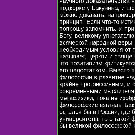
научного доказательства н
подкорке у Бакунина, и ше
можно доказать, например,
принцип "Если что-то исти
попрошу запомнить. И при
Богу, великому угнетателю
всяческой народной веры,
необходимым условия от гн
называет, церкви и свяще
что позитивизм критикуетс
его недостатком. Вместо 
философии в развитие наук
крайне прогрессивным, и с
современными мыслителям
метафизики, пока не изоб
философские взгляды Бак
остался бы в России, где
университеты, то с такой
бы великой философской 