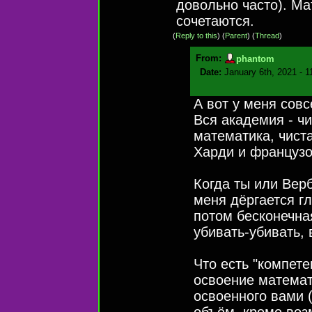
довольно часто). Ма
сочетаются.
(
Reply to this
)
(
Parent
) (
Thread
)
From:
phantom
Date:
January 6th, 2021 - 
А вот у меня сов
Вся академия - чи
математика, чиста
Харди и французо
Когда ты или Верб
меня дёргается гл
потом бесконечна
убивать-убивать, 
Что есть "компет
освоение математ
освоенного вами 
объём, кроме во