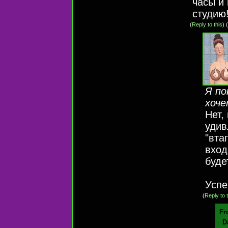
часы и
студию
(
Reply to this
)
(
Я по
хоче
Нет,
удив
"вта
вход
буде
Успе
(
Reply to t
Fr
D