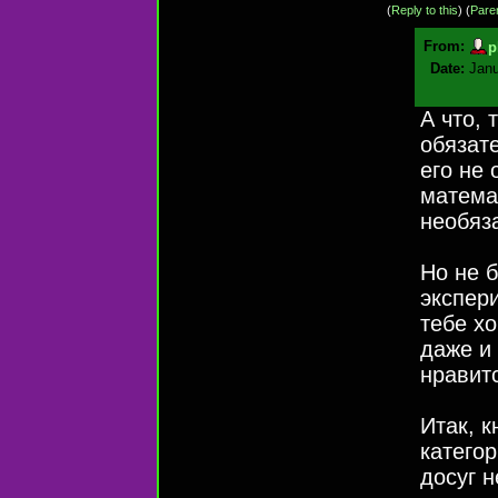
(
Reply to this
)
(
Pare
From:
p
Date:
Janu
А что, 
обязат
его не
математ
необяз
Но не 
экспер
тебе хо
даже и 
нравит
Итак, к
категор
досуг н