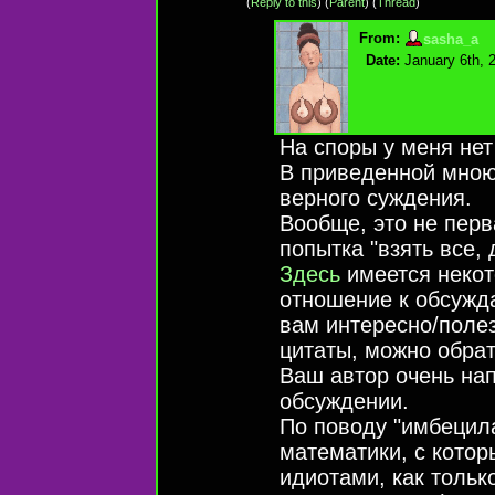
(
Reply to this
)
(
Parent
) (
Thread
)
From:
sasha_a
Date:
January 6th, 
На споры у меня нет
В приведенной мною 
верного суждения.
Вообще, это не перв
попытка "взять все, 
Здесь
имеется некот
отношение к обсужд
вам интересно/поле
цитаты, можно обра
Ваш автор очень на
обсуждении.
По поводу "имбецила"
математики, с котор
идиотами, как только