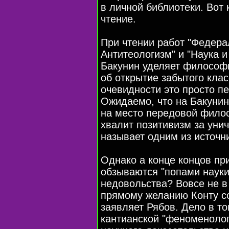
в личной библиотеки. Вот
чтение.
При чтении работ "Федер
Антитеологизм" и "Наука и
Бакунин уделяет философи
об открытие забытого клас
очевидности это просто пе
Ожидаемо, что на Бакунин
на место передовой филос
хвалит позитивизм за уни
называет одним из источни
Однако а конце концов п
обзываются "попами науки"
недовольства? Вовсе не в
прямому желанию Конту со
заявляет Рябов. Дело в то
кантианской "феноменолог