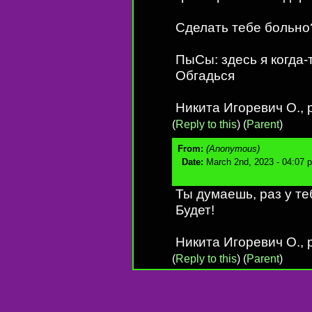
Сделать тебе больно
ПыСы: здесь я когда-т
Обгадься
Никита Игоревич О., p
(
Reply to this
)
(
Parent
)
From:
(Anonymous)
Date:
March 2nd, 2023 - 04:07 
Ты думаешь, раз у те
Будет!
Никита Игоревич О., p
(
Reply to this
)
(
Parent
)