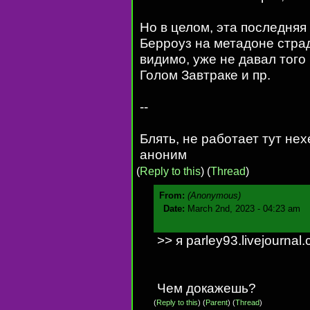
Но в целом, эта последняя
Берроуз на метадоне страд
видимо, уже не давал того
Голом Завтраке и пр.
--
Блять, не работает тут нехе
аноним
(
Reply to this
)
(
Thread
)
From:
(Anonymous)
Date:
March 2nd, 2023 - 04:23 am
>> я parley93.livejourna
Чем докажешь?
(
Reply to this
)
(
Parent
) (
Thread
)