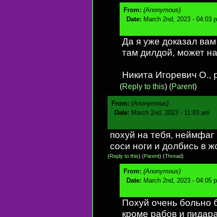
From:
(Anonymous)
Date:
March 2nd, 2023 - 04:03 
Да я уже доказал вам 
там дилдой, может н
Никита Игоревич О., p
(
Reply to this
)
(
Parent
)
From:
(Anonymous)
Date:
March 2nd, 2023 - 11:03 am
похуй на тебя, неймфаг
соси ноги и долбись в ж
(
Reply to this
)
(
Parent
) (
Thread
)
From:
(Anonymous)
Date:
March 2nd, 2023 - 04:05 
Похуй очень больно б
кроме рабов и пидара