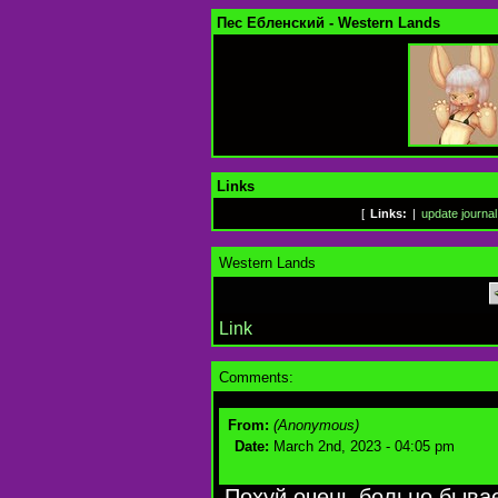
Пес Ебленский - Western Lands
Links
[
Links:
|
update journal
Western Lands
Link
Comments:
From:
(Anonymous)
Date:
March 2nd, 2023 - 04:05 pm
Похуй очень больно бывае