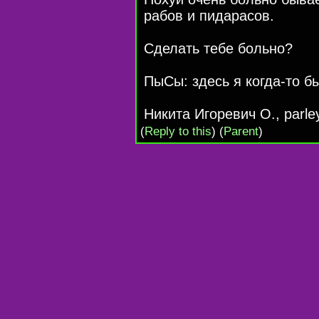
рабов и пидарасов.
Сделать тебе больно?
ПыСы: здесь я когда-то бы
Никита Игоревич О., parley
(
Reply to this
)
(
Parent
)