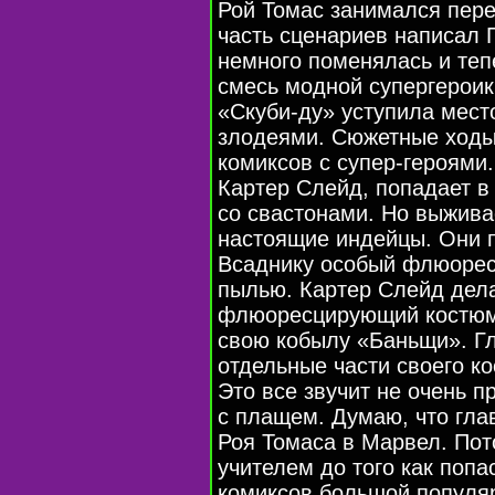
Рой Томас занимался пер
часть сценариев написал 
немного поменялась и теп
смесь модной супергероик
«Cкуби-ду»
уступила мест
злодеями. Сюжетные ходы
комиксов с
супер-героями
Картер Слейд, попадает в
со свастонами. Но выжива
настоящие индейцы. Они 
Всаднику особый флюоре
пылью. Картер Слейд дела
флюоресцирующий костюм 
свою кобылу «Баньщи». Гл
отдельные части своего к
Это все звучит не очень п
с плащем. Думаю, что гла
Роя Томаса в Марвел. Пот
учителем до того как попа
комиксов большой популяр