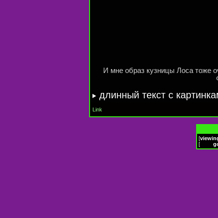
И мне образ кузницы Лоса тоже 
длинный текст с картинк
Link
[
viewin
[
g