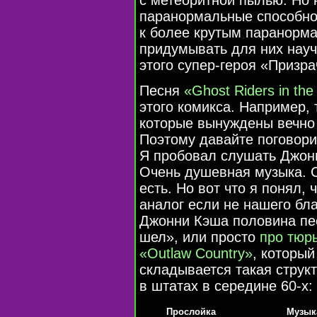
паранормальные способнос
к более крутым паранорм
придумывать для них нау
этого
супер-героя
«Призра
Песня
«Ghost Riders in the
этого комикса. Например, 
которые вынуждены вечно
Поэтому давайте поговори
Я пробовал слушать Джонн
Очень душевная музыка.
есть. Но вот что я понял, 
аналог если не нашего бла
Джонни Кэша половина пес
шел», или просто
про тюр
«Outlaw Country»
, который
складывается такая струк
в штатах в середине
60-х
:
Прослойка
Музык