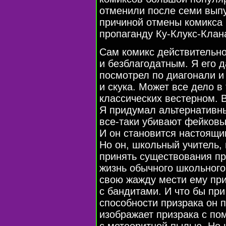
отменили после семи выпу
причиной отмены комикса 
пропаганду
Ку-Клукс-Клан
Сам комикс действительн
и безблагодатным. Я его д
посмотрел по диагонали и
и скука. Может все дело в
классических вестерном. 
Я придумал альтернативны
все-таки
убивают фейковы
И он становится настоящ
Но он, школьный учитель, 
принять существования пр
жизнь обычного школьного
свою жажду мести ему при
с бандитами. И что бы при
способности призрака он п
изображает призрака с 
с метеоритной пылью. Но 