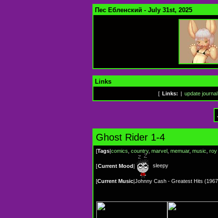
Пес Ебленский - July 31st, 2025
Links
[
Links:
|
update journal
Ghost Rider 1-4
[
Tags
|
comics
,
country
,
marvel
,
memuar
,
music
,
roy
sleepy
[
Current Mood
|
[
Current Music
|
Johnny Cash - Greatest Hits (1967