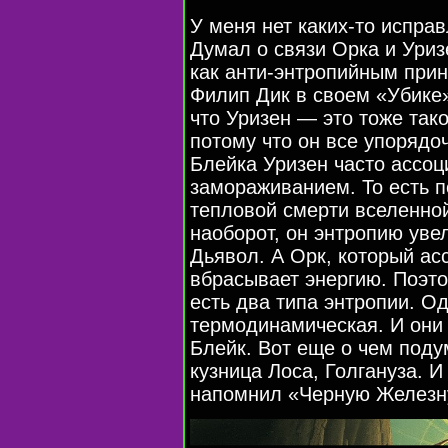
У меня нет каких-то исправ
Думал о связи Орка и Уриз
как анти-энтропийным при
Филип Дик в своем «Убике»
что Уризен — это тоже так
потому что он все упорядоч
Блейка Уризен часто ассоц
замораживанием. То есть по
тепловой смерти вселенно
наоборот, он энтропию уве
Дьявол. А Орк, который ас
вбрасывает энергию. Поэто
есть два типа энтропии. О
термодинамическая. И они 
Блейк. Вот еще о чем поду
кузница Лоса, Голгануза. И
напомнил «Черную Железн