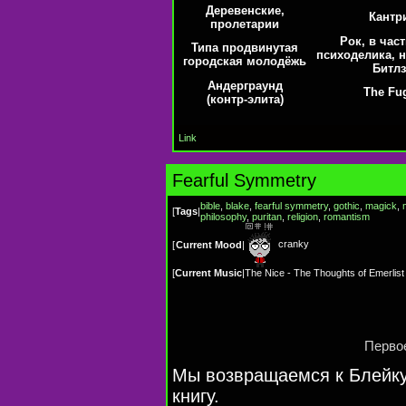
Деревенские,
Кантр
пролетарии
Рок, в час
Типа продвинутая
психоделика, 
городская молодёжь
Битлз
Андерграунд
The Fu
(
контр-элита
)
Link
Fearful Symmetry
bible
,
blake
,
fearful symmetry
,
gothic
,
magick
,
[
Tags
|
philosophy
,
puritan
,
religion
,
romantism
cranky
[
Current Mood
|
[
Current Music
|
The Nice - The Thoughts of Emerlis
Первое
Мы возвращаемся к Блейку
книгу.