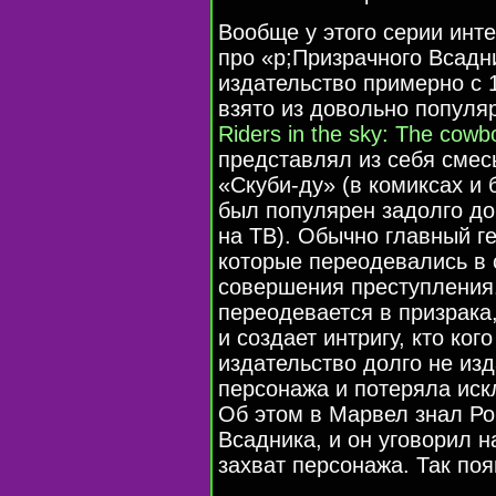
Вообще у этого серии инт
про «p;Призрачного Всадн
издательство примерно с
взято из довольно популя
Riders in the sky: The cowb
представлял из себя смес
«Cкуби-ду»
(в комиксах и 
был популярен задолго до
на ТВ). Обычно главный г
которые переодевались в
совершения преступления.
переодевается в призрака
и создает интригу, кто ког
издательство долго не из
персонажа и потеряла иск
Об этом в Марвел знал Ро
Всадника, и он уговорил 
захват персонажа. Так поя