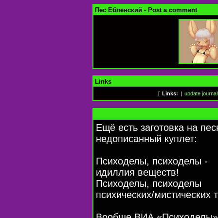
Пес Ебленский - Post a comment
Links
[
Links:
|
update journal
Ещё есть заготовка на пес
недописанный куплет:
Психоделы, психоделы -
идиллия веществ!
Психоделы, психоделы
психических/мистических 
Вообще ВИА «Психоделы»