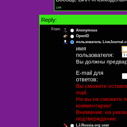
Link
Reply:
From:
Anonymous
OpenID
пользователь LiveJournal.
имя
пользователя:
Вы должны предвари
E-mail для
ответов:
Вы сможете оставля
mail.
Но вы не сможете п
комментарии!
Внимание: на указ
подтверждение.
LJ.Rossia.org user