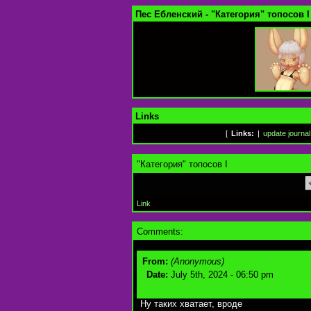
Пес Ебленский - "Категория" топосов I
Links
[
Links:
|
update journal
"Категория" топосов I
Link
Comments:
From:
(Anonymous)
Date:
July 5th, 2024 - 06:50 pm
Ну таких хватает, вроде