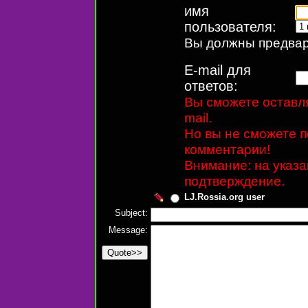
имя
пользователя:
Вы должны предвари
E-mail для
ответов:
Вы сможете оставля
mail.
Но вы не сможете п
комментарии!
Внимание: на указ
подтверждение.
LJ.Rossia.org user
Subject:
Message: