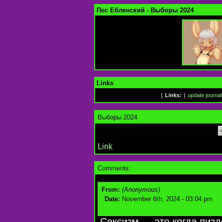
Пес Ебленский - Выборы 2024
Links
[
Links:
|
update journal
Выборы 2024
Link
Comments:
From:
(Anonymous)
Date:
November 6th, 2024 - 03:04 pm
Сексизм — это когда пизд