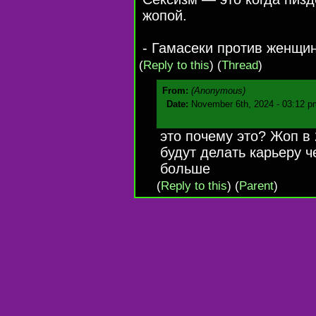
жопой.
- Гамасеки против женщин
(
Reply to this
)
(
Thread
)
From:
(Anonymous)
Date:
November 6th, 2024 - 03:12 p
это почему это? Жоп в 
будут делать карьеру че
больше
(
Reply to this
)
(
Parent
)