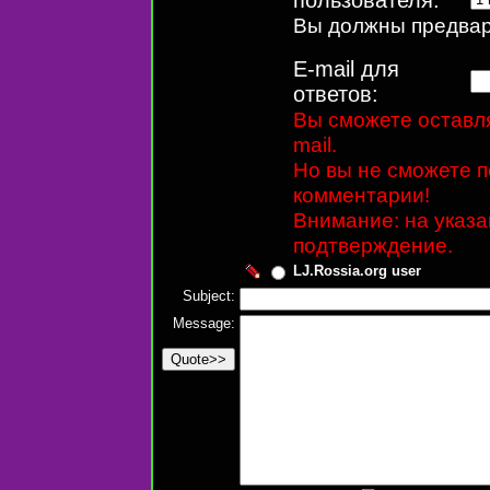
Вы должны предвари
E-mail для
ответов:
Вы сможете оставля
mail.
Но вы не сможете п
комментарии!
Внимание: на указ
подтверждение.
LJ.Rossia.org user
Subject:
Message: