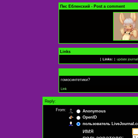
Пес Ебленский - Post a comment
Links
[
Links:
|
update journal
гомосинтетики?
Link
Reply:
From:
Anonymous
OpenID
пользователь LiveJournal.
имя
пользователя: