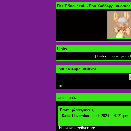
Пес Ебленский - Рон Хаббард: диагноз
Links
[
Links:
|
update journal
Рон Хаббард: диагноз
Link
Comments:
From:
(Anonymous)
Date:
November 22nd, 2024 - 06:21 pm
Извинись сейчас же