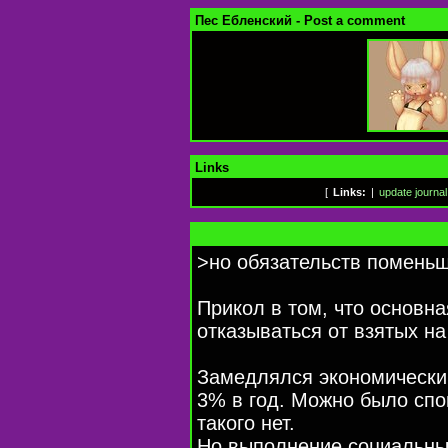
Пес Ебленский - Post a comment
Links
[
Links:
|
update journal
>но обязательств поменьш
Прикол в том, что основна
отказываться от взятых на
Замедлялся экономический
3% в год. Можно было спок
такого нет.
Но выполнение социальны