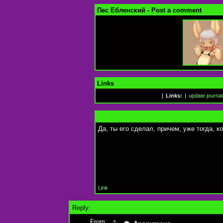
Пес Ебленский - Post a comment
Links
[
Links:
|
update journal
Да, ты его сделал, причем, уже тогда, к
Link
Reply:
From: