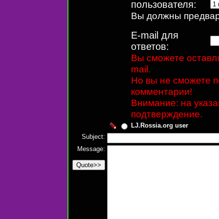
пользователя:
Вы должны предвари
E-mail для
ответов:
Вы сможете оставля
mail.
Но вы не сможете п
комментарии!
Внимание: на указ
подтверждение.
LJ.Rossia.org user
Subject:
Message: