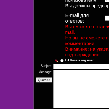
Вы должны предвари
E-mail для
ответов:
Вы сможете оставля
mail.
Но вы не сможете п
комментарии!
Внимание: на указ
подтверждение.
LJ.Rossia.org user
Subject:
Message: