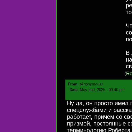
ре
то
Чт
с
по
В 
на
св
(
Re
From:
(Anonymous)
Date:
May 2nd, 2025 - 09:40 pm
Ну да, он просто имел 
спецслужбами и расска
работает, причём со с
призмой, постоянные с
терминологию Роберта 