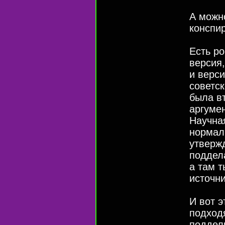
А можн
конспир
Есть ро
версия,
и верси
советс
была вт
аргумен
Научная
нормаль
утверж
поддел
а там т
источни
И вот э
подход
поддел