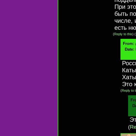
При это
быть по
числе, 
есть ню
(
Reply to this
)
(
From:
Date:
Росс
Каты
Хаты
Это 
(
Reply to t
Fr
D
Эт
(
Re