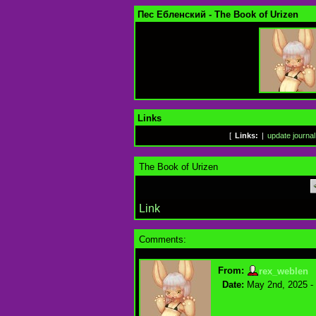
Пес Ебленский - The Book of Urizen
Links
[
Links:
|
update journal
The Book of Urizen
Link
Comments:
From:
rex_weblen
Date:
May 2nd, 2025 -