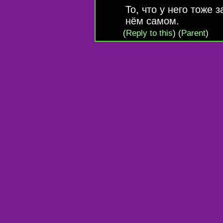
То, что у него тоже 
нём самом.
(
Reply to this
)
(
Parent
)