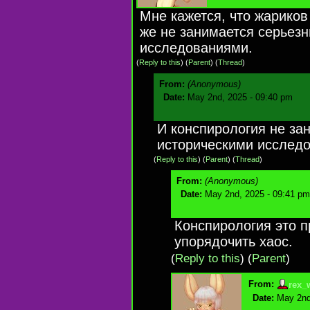
Мне кажется, что жариков
же не занимается серьез
исследованиями.
(
Reply to this
)
(
Parent
) (
Thread
)
From:
(Anonymous)
Date:
May 2nd, 2025 - 09:40 pm
И конспирология не за
историческими исслед
(
Reply to this
)
(
Parent
) (
Thread
)
From:
(Anonymous)
Date:
May 2nd, 2025 - 09:41 pm
Конспирология это п
упорядочить хаос.
(
Reply to this
)
(
Parent
)
From:
rex_
Date:
May 2nd