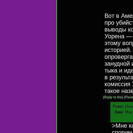
Вот в Аме
про убийс
выводы ко
Уорена — 
этому воп
историей.
опроверга
занудной 
тыка и ид
в результ
комиссия 
такое наз
(
Reply to this
)
(
Pare
From:
(An
Date:
May 
>Мне к
спорим