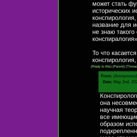
может стать ф
исторических и
конспирология,
название для и
не знаю такого
конспиралогия»
То что касается
конспирология,
(
Reply to this
)
(
Parent
) (
Threa
From:
(Anonymous)
Date:
May 2nd, 202
Конспиролог
она несовме
научная тео
все имеющи
образом исп
подкрепленн