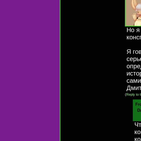
Но я
конс
Я го
серь
опре
исто
сами
Дмит
(
Reply to t
Fr
D
Чт
ко
ко