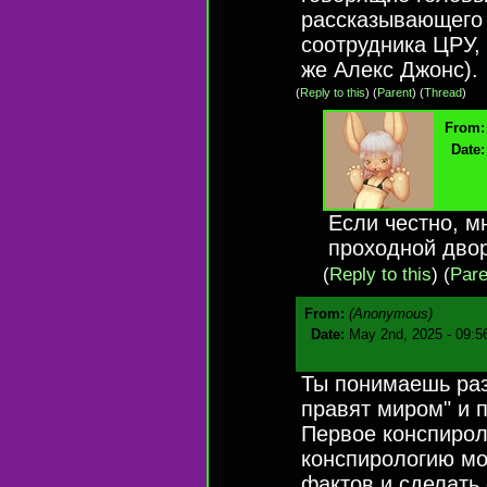
рассказывающего 
соотрудника ЦРУ, 
же Алекс Джонс).
(
Reply to this
)
(
Parent
) (
Thread
)
From:
Date:
Если честно, м
проходной двор
(
Reply to this
)
(
Pare
From:
(Anonymous)
Date:
May 2nd, 2025 - 09:5
Ты понимаешь ра
правят миром" и п
Первое конспироло
конспирологию мо
фактов и сделать 