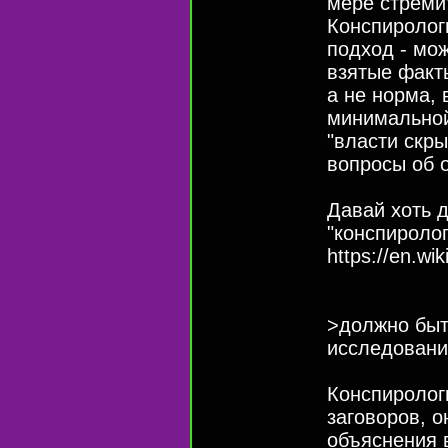
мере стреми
Конспиролог
подход - мо
взятые факты
а не норма,
минимальной
"власти скры
вопросы об о
Давай хоть 
"конспиролог
https://en.wi
>должно быт
исследовани
Конспиролог
заговоров, о
объяснения 