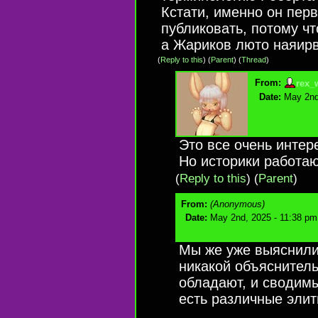
Кстати, именно он пер
публиковать, потому чт
а Жариков люто наяирв
(
Reply to this
)
(
Parent
) (
Thread
)
From:
rex_
Date:
May 2nd
Это все очень интер
Но историки работаю
(
Reply to this
)
(
Parent
)
From:
(Anonymous)
Date:
May 2nd, 2025 - 11:38 pm
Мы же уже выяснили
никакой объяснитель
обладают, и сводимы
есть различные элит