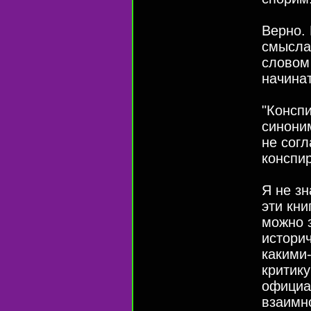
Верно. 
смысла
словом
начина
"Конспи
синоним
не сог
конспир
Я не зн
эти кни
можно 
истори
какими
критик
официа
взаимно