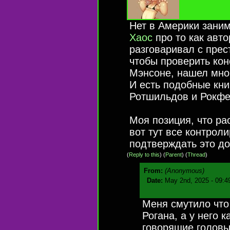
Нет в Америки заним
Хаос
про то как авто
разговаривал с пре
чтобы проверить кон
Мэнсоне, нашел мног
И есть подобные кни
Ротшильдов и Рокфел
Моя позиция, что ра
вот тут все контроли
подтверждать это до
(
Reply to this
)
(
Parent
) (
Thread
)
From:
(Anonymous)
Date:
May 2nd, 2025 - 09:4
Меня смутило что
Рогана, а у него 
говорящие головы 