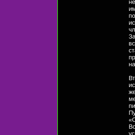
не
им
п
ис
чл
За
вс
ст
пр
на
Вт
и
ж
м
пи
П
«С
Вс
ус