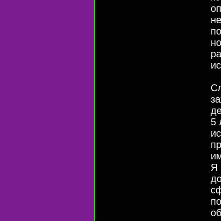
оп
не
по
н
ра
и
Сл
з
де
5 
и
пр
им
Я 
д
сф
по
об