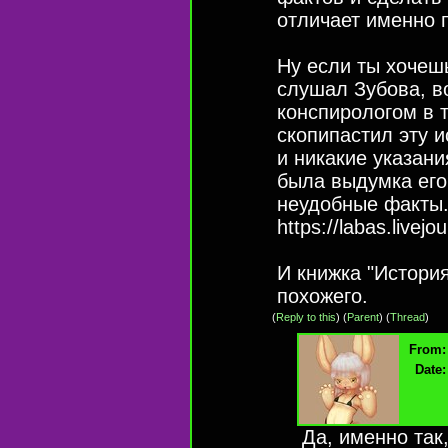
отличает именно 
Ну если ты хочешь
слушал Зубова, в
конспирологом в 
скопипастил эту и
и никакие указани
была выдумка его 
неудобные факты
https://labas.livej
И книжка "История
похожего.
(
Reply to this
)
(
Parent
) (
Thread
)
From:
Date:
Да, именно так