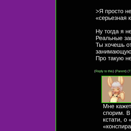
>Я просто не
«серьезная 
Ну тогда я н
Реальные за
Ты хочешь о
занимающуюс
Про такую н
(
Reply to this
)
(
Parent
) (
T
Мне кажет
спорим. В
кстати, о 
«конспира