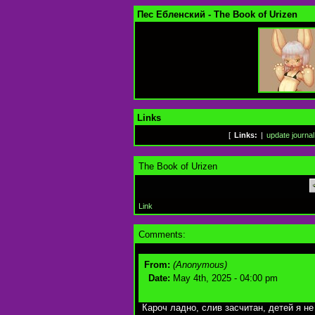
Пес Ебленский - The Book of Urizen
Links
[
Links:
|
update journal
The Book of Urizen
Link
Comments:
From:
(Anonymous)
Date:
May 4th, 2025 - 04:00 pm
Кароч ладно, слив засчитан, детей я н