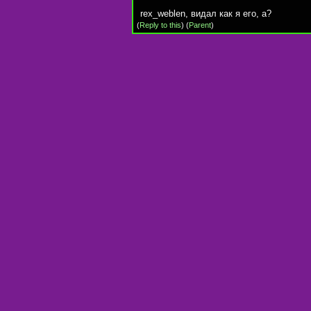
rex_weblen, видал как я его, а?
(
Reply to this
)
(
Parent
)