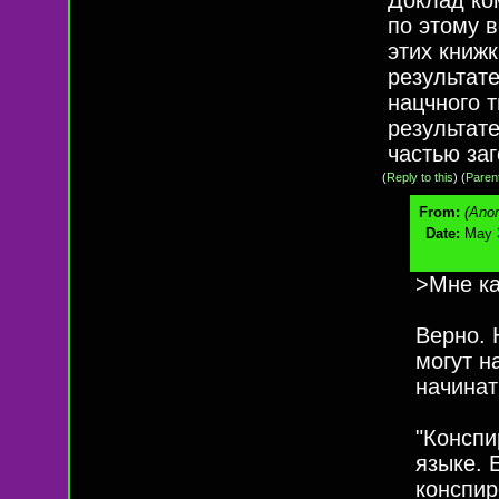
по этому 
этих книж
результат
нацчного 
результат
частью заг
(
Reply to this
)
(
Paren
From:
(Ano
Date:
May 3
>Мне ка
Верно. 
могут н
начинат
"Конспи
языке. 
конспир