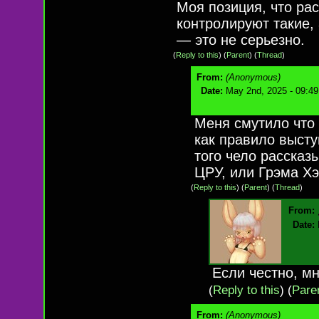
Моя позиция, что рас
контролируют такие, 
— это не серьезно.
(
Reply to this
)
(
Parent
) (
Thread
)
From:
(Anonymous)
Date:
May 2nd, 2025 - 09:4
Меня смутило что 
как правило высту
того чело рассказ
ЦРУ, или Грэма Хэ
(
Reply to this
)
(
Parent
) (
Thread
)
From:
Date:
Если честно, мн
(
Reply to this
)
(
Pare
From:
(Anonymous)