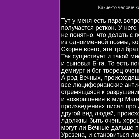
Какие-то
человечки
Тут у меня есть пара вопр
получается реткон. У него
не понятно, что делать с
из одноименной поэмы, к
Скорее всего, эти три бра
Так существует и такой ми
и сыновья
Б-га
. То есть п
демиург и
бог-творец
очен
А род Вечных, происходящ
все люциферианские
анти
стремящаяся к разрушени
и возвращения в мир Маги
произведениях писал про 
другой вид людей, происх
лдолжны быть очень хорош
могут ли Вечные дальше 
Урезена, и становиться л