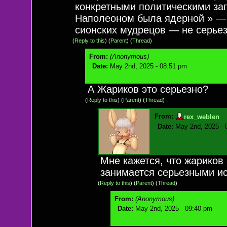
конкретными политическими заг
Наполеоном была ядерной » — 
сионских мудрецов — не серьез
(
Reply to this
)
(
Parent
) (
Thread
)
From:
(Anonymous)
Date:
May 2nd, 2025 - 08:51 pm
А Жариков это серьезно?
(
Reply to this
)
(
Parent
) (
Thread
)
From:
rex_weblen
Date:
May 2nd, 2025 - 
Мне кажется, что жариков
занимается серьезными и
(
Reply to this
)
(
Parent
) (
Thread
)
From:
(Anonymous)
Date:
May 2nd, 2025 - 09:40 pm