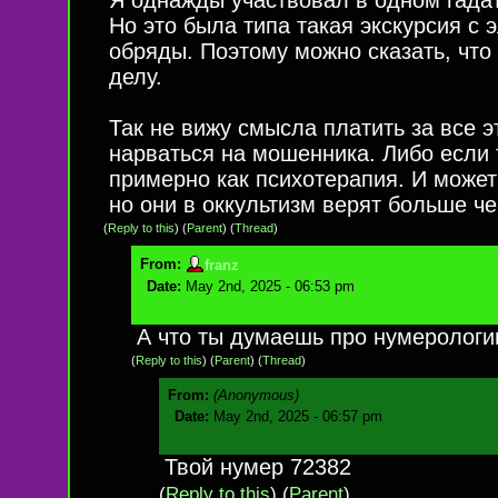
Но это была типа такая экскурсия с
обряды. Поэтому можно сказать, что 
делу.
Так не вижу смысла платить за все э
нарваться на мошенника. Либо если т
примерно как психотерапия. И може
но они в оккультизм верят больше ч
(
Reply to this
)
(
Parent
) (
Thread
)
From:
franz
Date:
May 2nd, 2025 - 06:53 pm
А что ты думаешь про нумеролог
(
Reply to this
)
(
Parent
) (
Thread
)
From:
(Anonymous)
Date:
May 2nd, 2025 - 06:57 pm
Твой нумер 72382
(
Reply to this
)
(
Parent
)