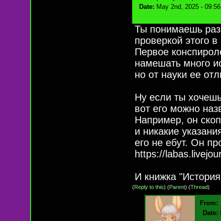
Date:
May 2nd, 2025 - 09:5
Ты понимаешь раз
проверкой этого в
Первое конспироло
намешать много ис
но от науки ее от
Ну если ты хочешь
вот его можно наз
Например, он скоп
и никакие указани
его не ебут. Он п
https://labas.livej
И книжка "История 
(
Reply to this
)
(
Parent
) (
Thread
)
From:
Date: