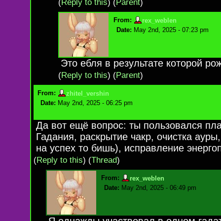
(
Reply to this
)
(
Parent
)
From:
rex_weblen
Date:
May 2nd, 2025 - 07:23 pm
Это ебля в результате которой ро
(
Reply to this
)
(
Parent
)
From:
zhitel_vershin
Date:
May 2nd, 2025 - 06:25 pm
Да вот ещё вопрос: ты пользовался пл
Гадания, раскрытие чакр, очистка ауры,
на успех то бишь), исправление энерго
(
Reply to this
)
(
Thread
)
From:
rex_weblen
Date:
May 2nd, 2025 - 06:49 pm
Я однажды участвовал в одном гадат