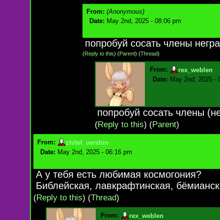
From:
(Anonymous)
Date:
May 2nd, 2025 - 08:06 pm
попробуй сосать члены негр
(
Reply to this
)
(
Parent
) (
Thread
)
From:
rex_weblen
Date:
May 2nd, 2025 - 
попробуй сосать члены (не
(
Reply to this
)
(
Parent
)
From:
zhitel_vershin
Date:
May 2nd, 2025 - 06:16 pm
А у тебя есть любимая космогония?
Библейская, лавкрафтинская, бёмианс
(
Reply to this
)
(
Thread
)
From:
rex_weblen