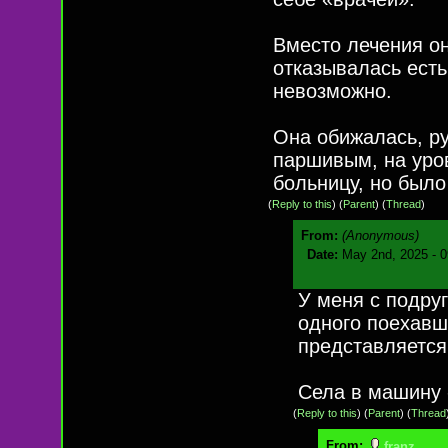
Вместо лечения он
отказывалась есть
невозможно.
Она обижалась, ру
паршивым, на уров
больницу, но было
(
Reply to this
)
(
Parent
) (
Thread
)
From:
(Anonymous)
Date:
May 2nd, 2025 - 
У меня с подру
одного поехавш
представляется
Села в машину 
(
Reply to this
)
(
Parent
) (
Thread
From:
franz