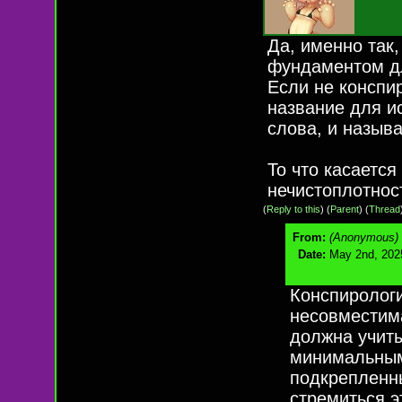
Да, именно так,
фундаментом дл
Если не конспир
название для и
слова, и назыв
То что касается
нечистоплотнос
(
Reply to this
)
(
Parent
) (
Thread
From:
(Anonymous)
Date:
May 2nd, 202
Конспирологи
несовместима
должна учиты
минимальным
подкрепленн
стремиться э