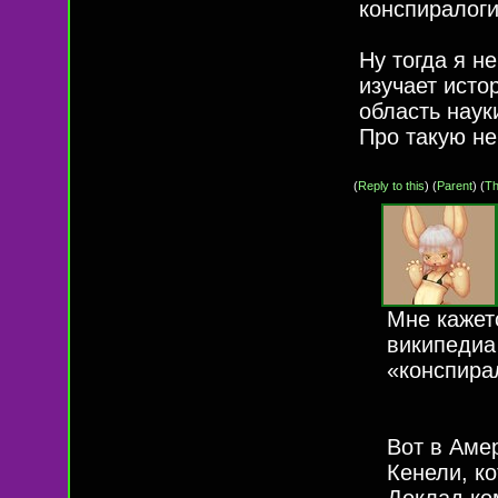
конспиралоги
Ну тогда я н
изучает исто
область нау
Про такую не
(
Reply to this
)
(
Parent
) (
Th
Мне кажет
википедиа 
«конспира
Вот в Амер
Кенели, к
Доклад ко