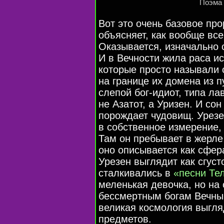
Поэма 
Вот это очень базовое про
объясняет, как вообще все
Оказывается, изначально 
И в Вечности жила раса и
которые просто называли 
на границе их домена из 
слепой
бог-идиот
, типа ла
не Азатот, а Уризен. И со
порождает чудовищ. Урезе
в собственное измерение,
Там он пребывает в жерле
оно описывается как сфер
Урезен выглядит как сгуст
сталкивались в
«песни Те
меленькая девочка, но на
бессмертным богам Вечным.
великая космология выгля
предметов.