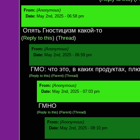
From:
(Anonymous)
Date:
May 2nd, 2025 - 06:58 pm
Опять Гностицизм какой-то
(
Reply to this
)
(
Thread
)
From:
(Anonymous)
Date:
May 2nd, 2025 - 06:59 pm
ГМО: что это, в каких продуктах, пл
(
Reply to this
)
(
Parent
) (
Thread
)
From:
(Anonymous)
Date:
May 2nd, 2025 - 07:03 pm
ГМНО
(
Reply to this
)
(
Parent
) (
Thread
)
From:
(Anonymous)
Date:
May 2nd, 2025 - 08:10 pm