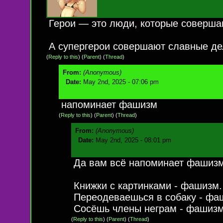
Герои — это люди, которые соверша
А супергерои совершают славные де
(
Reply to this
)
(
Parent
) (
Thread
)
From:
(Anonymous)
Date:
May 2nd, 2025 - 07:06 pm
напоминает фашизм
(
Reply to this
)
(
Parent
) (
Thread
)
From:
(Anonymous)
Date:
May 2nd, 2025 - 08:01 pm
Да вам всё напоминает фашизм
Книжки с картинками - фашизм.
Переодеваешься в собаку - фа
Сосёшь члены неграм - фашизм.
(
Reply to this
)
(
Parent
) (
Thread
)