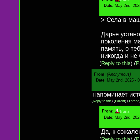
Date:
May 2nd, 202
> Села в маш
Дарье устано
поколения ма
память, о те
никогда и не
(
Reply to this
)
(
P
From:
(Anonymous)
Date:
May 2nd, 2025 - 
напоминает ист
(
Reply to this
)
(
Parent
) (
Thread
From:
franz
Date:
May 2nd, 202
Да, к сожале
(
Reply to this
)
(
P