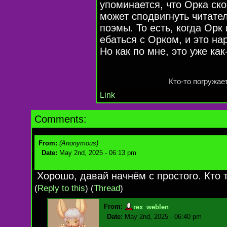
упоминается, что Орка ск
может сподвигнуть читате
поэмы. То есть, когда Орк
ебаться с Орком, и это н
Но как по мне, это уже
как
Кто-то
погружае
Link
Comments:
From:
(Anonymous)
Date:
May 2nd, 2025 - 06:13 pm
Хорошо, давай начнём с простого. Кто 
(
Reply to this
)
(
Thread
)
From:
rex_weblen
Date:
May 2nd, 2025 - 06:40 pm