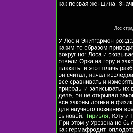
как первая женщина. Знач
Лос стра
У Лос и Энитгармон рожда
каким-то
образом приводит
вокруг ног Лоса и сковыва
отвели Орка на гору и зак
плакать, и этот плачь раз
он считал, начал исследов
все сравнивать и измерять
природы и записывать их 
деле, он не открывал зако
все законы логики и физик
для научного познания вс
сыновей:
Тириэля
, Юту и 
При этом у Урезена не был
как гермафродит, оплодот