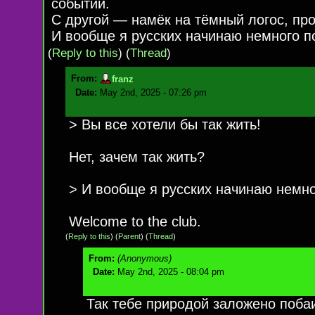
событий.
С другой — намёк на тёмный логос, про
И вообще я русских начинаю немного по
(
Reply to this
)
(
Thread
)
From:
franz
Date:
May 2nd, 2025 - 07:26 pm
> Вы все хотели бы так жить!
Нет, зачем так жить?
> И вообще я русских начинаю немно
Welcome to the club.
(
Reply to this
)
(
Parent
) (
Thread
)
From:
(Anonymous)
Date:
May 2nd, 2025 - 08:04 pm
Так тебе природой заложено поба