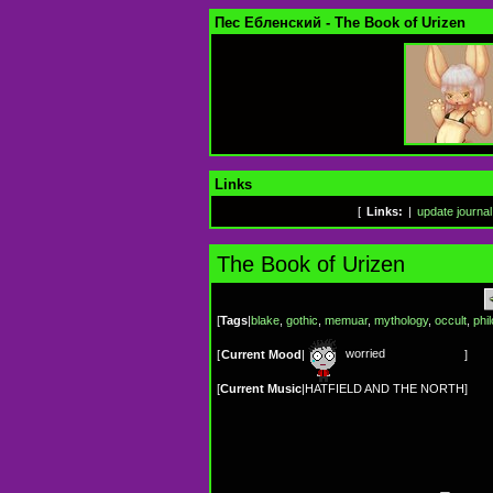
Пес Ебленский - The Book of Urizen
Links
[
Links:
|
update journal
The Book of Urizen
[
Tags
|
blake
,
gothic
,
memuar
,
mythology
,
occult
,
phi
worried
[
Current Mood
|
]
[
Current Music
|
HATFIELD AND THE NORTH
]