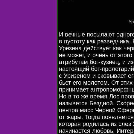
Ур
И вечные посылают одного
в пустоту как разведчика.
Урезена действует как чер
не может, и очень от этог
атрибутам
бог-кузнец
, и и
настоящий
бог-пролетарий
с Уризеном и сковывает е
бьет его молотом. От этих
принимает антропоморфный
Но в то же время Лос пров
назывется Бездной. Скор
центра масс Черной Сферы
от жары. Тогда появляетс
которая родилась из слез 
начинается любовь. Интер