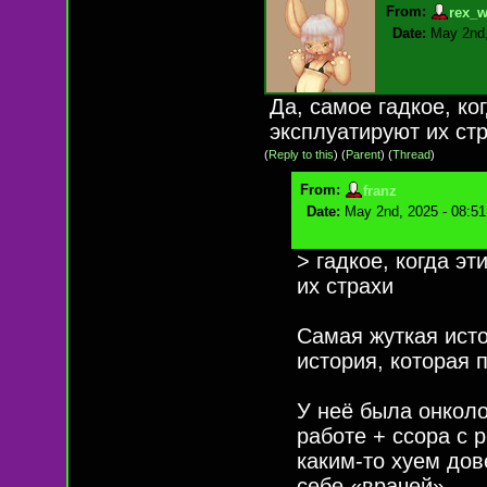
From:
rex_w
Date:
May 2nd,
Да, самое гадкое, ко
эксплуатируют их ст
(
Reply to this
)
(
Parent
) (
Thread
)
From:
franz
Date:
May 2nd, 2025 - 08:5
> гадкое, когда э
их страхи
Самая жуткая исто
история, которая 
У неё была онколо
работе + ссора с 
каким-то хуем до
себе «врачей».