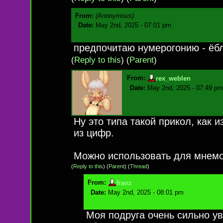
From:
(Anonymous)
Date:
May 2nd, 2025 - 07:01 pm
предпочитаю нумерогонию - ёб
(
Reply to this
)
(
Parent
)
From:
rex_weblen
Date:
May 2nd, 2025 - 07:49 pm
Ну это типа такой прикол, как
из цифр.
Можно использовать для мнемо
(
Reply to this
)
(
Parent
) (
Thread
)
From:
franz
Date:
May 2nd, 2025 - 08:01 pm
Моя подруга очень сильно у