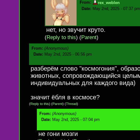
From:
rex_weblen
Date:
May 2nd, 2025 - 07:37 pm
нет, но звучит круто.
(
Reply to this
)
(
Parent
)
From:
(Anonymous)
Date:
May 2nd, 2025 - 06:56 pm
разберём слово "космогония", образо
животных, сопровождающийся целым
индивидуальных для каждого вида)
значит ёбля в космосе?
(
Reply to this
)
(
Parent
) (
Thread
)
From:
(Anonymous)
Date:
May 2nd, 2025 - 07:04 pm
не гони мозги