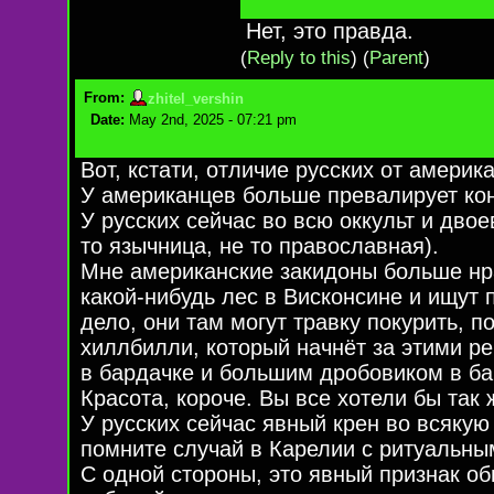
Нет, это правда.
(
Reply to this
)
(
Parent
)
From:
zhitel_vershin
Date:
May 2nd, 2025 - 07:21 pm
Вот, кстати, отличие русских от америк
У американцев больше превалирует кон
У русских сейчас во всю оккульт и дво
то язычница, не то православная).
Мне американские закидоны больше нр
какой-нибудь лес в Висконсине и ищут 
дело, они там могут травку покурить, п
хиллбилли, который начнёт за этими ре
в бардачке и большим дробовиком в ба
Красота, короче. Вы все хотели бы так 
У русских сейчас явный крен во всякую
помните случай в Карелии с ритуальны
С одной стороны, это явный признак о