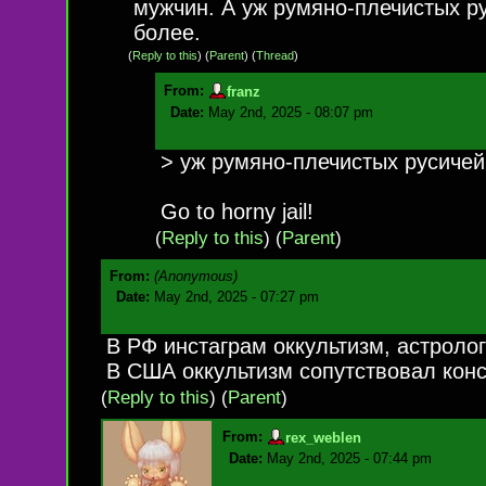
мужчин. А уж румяно-плечистых р
более.
(
Reply to this
)
(
Parent
) (
Thread
)
From:
franz
Date:
May 2nd, 2025 - 08:07 pm
> уж румяно-плечистых русичей
Go to horny jail!
(
Reply to this
)
(
Parent
)
From:
(Anonymous)
Date:
May 2nd, 2025 - 07:27 pm
В РФ инстаграм оккультизм, астролог
В США оккультизм сопутствовал консп
(
Reply to this
)
(
Parent
)
From:
rex_weblen
Date:
May 2nd, 2025 - 07:44 pm