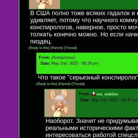
В США полно тоже всяких гадалок и н
удивляет, потому что научного комм
конспирологов, наверное, просто мо
толкать конечно можно. Но если нач
пиздец.
(
Reply to this
)
(
Parent
) (
Thread
)
From:
(Anonymous)
Date:
May 2nd, 2025 - 08:29 pm
Что такое "серьезный конспиролог
(
Reply to this
)
(
Parent
) (
Thread
)
From:
rex_weblen
Date:
May 2nd, 2025 - 08:35 pm
Наоборот. Значит не придумыва
реальными историческими факт
интересоваться работой спецсл