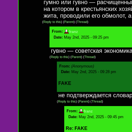
гумно или гувно — расчищенный
на котором в крестьянских хоз
жита, проводили его обмолот, а
(
Reply to this
)
(
Parent
) (
Thread
)
From:
franz
Date:
May 2nd, 2025 - 09:25 pm
гувно — советская экономика
(
Reply to this
)
(
Parent
) (
Thread
)
From:
(Anonymous)
Date:
May 2nd, 2025 - 09:28 pm
FAKE
не подтверждается слова
(
Reply to this
)
(
Parent
) (
Thread
)
From:
franz
Date:
May 2nd, 2025 - 09:45 pm
Re: FAKE