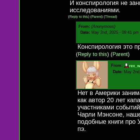
И конспирология не за
исследованиями.
(
Reply to this
)
(
Parent
) (
Thread
)
From:
(Anonymous)
Date:
May 2nd, 2025 - 09:41 pm
Конспирология это п
(
Reply to this
)
(
Parent
)
From:
rex_w
Date:
May 2nd,
Нет в Америки заним
как автор 20 лет кап
участниками событий
Чарли Мэнсоне, нашел
подобные книги про 
пэ.