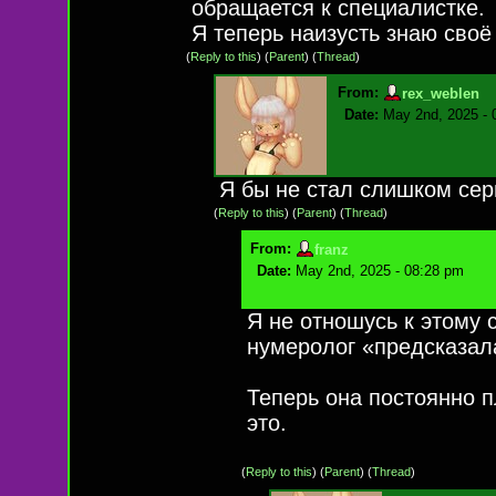
обращается к специалистке.
Я теперь наизусть знаю своё
(
Reply to this
)
(
Parent
) (
Thread
)
From:
rex_weblen
Date:
May 2nd, 2025 - 
Я бы не стал слишком серь
(
Reply to this
)
(
Parent
) (
Thread
)
From:
franz
Date:
May 2nd, 2025 - 08:28 pm
Я не отношусь к этому 
нумеролог «предсказал
Теперь она постоянно п
это.
(
Reply to this
)
(
Parent
) (
Thread
)