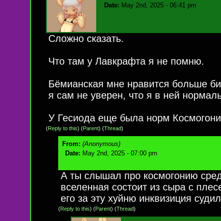
Date:
May 2nd, 2025 - 06:41 pm
Сложно сказать.
Что там у Лавкрафта я не помню.
Бёмианская мне нравится больше би
я сам не уверен, что я в ней нормал
У Гесиода еще была норм Космогони
(
Reply to this
)
(
Parent
) (
Thread
)
From:
(Anonymous)
Date:
May 2nd, 2025 - 07:00 pm
А ты слышал про космогонию сред
вселенная состоит из сыра с плес
его за эту хуйню инквизиция судил
(
Reply to this
)
(
Parent
) (
Thread
)