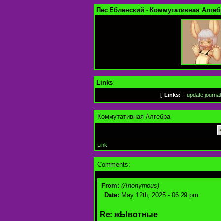
Пес Ебленский - Коммутативная Алгеб
Links
[
Links:
|
update journal
Коммутативная Алгебра
Link
Comments:
From:
(Anonymous)
Date:
May 12th, 2025 - 06:29 pm
Re: жЫвотные