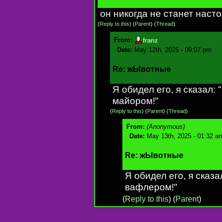
он никогда не станет нас
(
Reply to this
)
(
Parent
) (
Thread
)
From:
franz
Date:
May 12th, 2025 - 09:07 pm
Re: жЫвотные
Я обидел его, я сказал:
майором!"
(
Reply to this
)
(
Parent
) (
Thread
)
From:
(Anonymous)
Date:
May 13th, 2025 - 01:32 a
Re: жЫвотные
Я обидел его, я сказ
вафлером!"
(
Reply to this
)
(
Parent
)