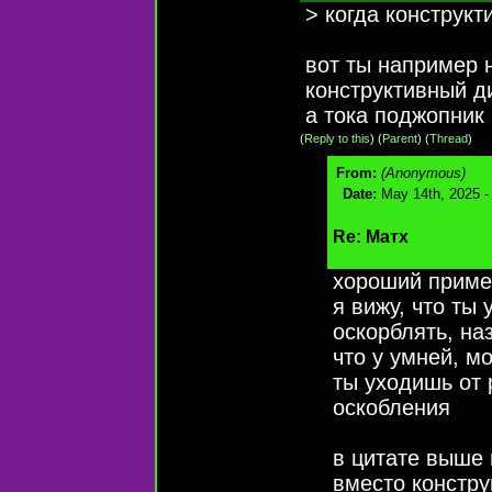
> когда конструкт
вот ты например 
конструктивный д
а тока поджопник
(
Reply to this
)
(
Parent
) (
Thread
)
From:
(Anonymous)
Date:
May 14th, 2025 -
Re: Матх
хороший приме
я вижу, что ты 
оскорблять, на
что у умней, м
ты уходишь от 
оскобления
в цитате выше 
вместо констру