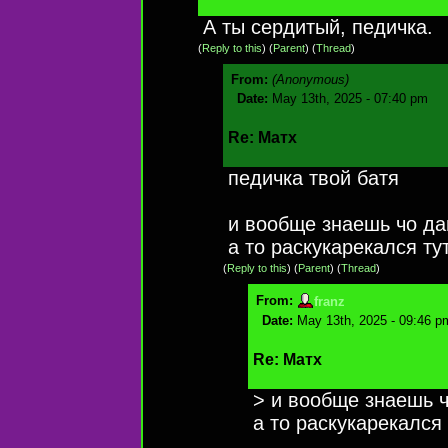
А ты сердитый, педичка.
(
Reply to this
)
(
Parent
) (
Thread
)
From:
(Anonymous)
Date:
May 13th, 2025 - 07:40 pm
Re: Матх
педичка твой батя
и вообще знаешь чо да
а то раскукарекался ту
(
Reply to this
)
(
Parent
) (
Thread
)
From:
franz
Date:
May 13th, 2025 - 09:46 p
Re: Матх
> и вообще знаешь ч
а то раскукарекался 