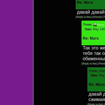
Re: Матх
давай давай
(
Reply to this
)
(
Parent
) (
T
From:
franz
Date:
May 14th
Re: Матх
Так это ж
тебя так 
обиженны
(
Reply to this
)
(
Pare
From:
(An
Date:
May 
Re: Матх
давай 
сжимая
(
Reply to this
)
(