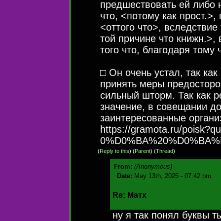
предшествовать ей либо н
что, <потому как прост.>,
<оттого что>, вследствие 
той причине что книжн.>, в
того что, благодаря тому 
□ Он очень устал, так ка
принять меры предосторож
сильный шторм. Так как 
значение, в совещании д
заинтересованные органи
https://gramota.ru/pois
0%D0%BA%20%D0%BA%D0%
(
Reply to this
)
(
Parent
) (
Thread
)
From:
(Anonymous)
Date:
May 13th, 2025 - 07:42 pm
Re: Матх
ну я так понял буквы т