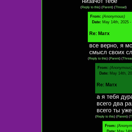
низачот тебе
(
Reply to this
)
(
Parent
) (
Thread
)
From:
(Anonymous)
Date:
May 14th, 2025 -
Re: Матх
все верно, я м
смысл своих сл
(
Reply to this
)
(
Parent
) (
Threa
From:
(Anonymous
Date:
May 14th, 20
Re: Матх
а я тебя ду
всего два ра
всего ты уж
(
Reply to this
)
(
Parent
) (
T
From:
(Anonym
Date:
May 14th