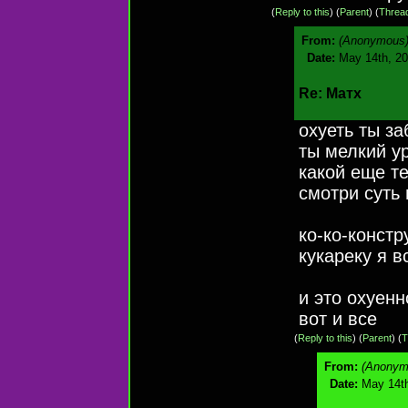
(
Reply to this
)
(
Parent
) (
Threa
From:
(Anonymous
Date:
May 14th, 20
Re: Матх
охуеть ты за
ты мелкий у
какой еще те
смотри суть 
ко-ко-конст
кукареку я в
и это охуен
вот и все
(
Reply to this
)
(
Parent
) (
T
From:
(Anonym
Date:
May 14th