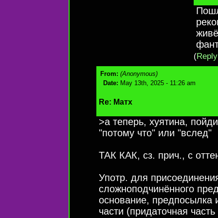
Пошл
реко
живё
фант
(
Reply 
From:
(Anonymous)
Date:
May 13th, 2025 - 11:26 am
Re: Матх
>а теперь, хуятина, пойд
"потому что" или "вслед"
ТАК КАК, сз. прич., с оттен
Употр. для присоединени
сложноподчинённого пред
основание, предпосылка и 
части (придаточная часть