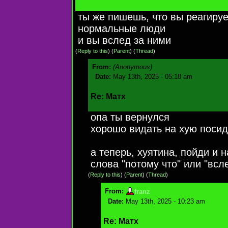
ты же пишешь, что вы реагируе
нормальные люди
и вы вслед за ними
(
Reply to this
)
(
Parent
) (
Thread
)
From:
(Anonymous)
Date:
May 13th, 2025 - 05:18 am
Re: Матх
опа ты вернулся
хорошо видать на хую поси
а теперь, хуятина, пойди и 
слова "потому что" или "всл
(
Reply to this
)
(
Parent
) (
Thread
)
From:
franz
Date:
May 13th, 2025 - 10:23 am
Re: Матх