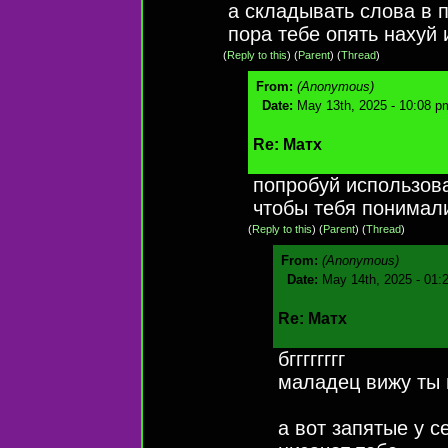
а складывать слова в 
пора тебе опять нахуй 
(
Reply to this
)
(
Parent
) (
Thread
)
From:
(Anonymous)
Date:
May 13th, 2025 - 10:08 p
Re: Матх
попробуй использова
чтобы тебя понимал
(
Reply to this
)
(
Parent
) (
Thread
)
From:
(Anonymous)
Date:
May 14th, 2025 - 01:
Re: Матх
бгггггггг
маладец вижу ты 
а вот запятые у 