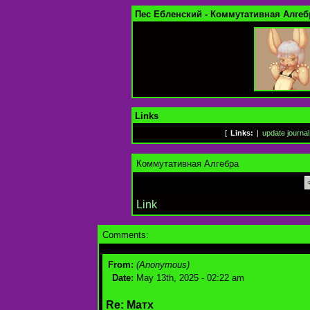
Пес Ебленский - Коммутативная Алгеб
Links
[
Links:
|
update journal
Коммутативная Алгебра
Link
Comments:
From:
(Anonymous)
Date:
May 13th, 2025 - 02:22 am
Re: Матх