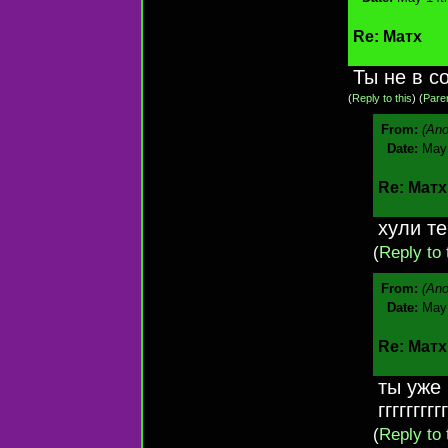
Re: Матх
Ты не в с
(
Reply to this
)
(
Pare
From:
(An
Date:
May 
Re: Матх
хули те
(
Reply to 
From:
(An
Date:
May 
Re: Матх
ты уже
гггггггггг
(
Reply to 