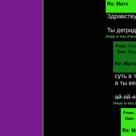
Re: Матх
Здравству
Ты деград
(
Reply to this
)
(
Pare
From:
(An
Date:
May 
Re: Матх
суть в 
а ты в
ай-яй-
(
Reply to this
)
(
From:
Date:
Re: М