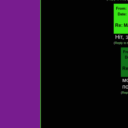
From:
Date:
Re: М
Нiт,
(
Reply to 
Fr
D
Re
м
п
(
Repl