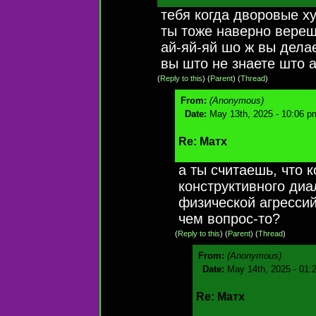
тебя когда дворовые х
ты тоже наверно вере
ай-яй-яй шо ж вы дела
вы што не знаете што 
(
Reply to this
)
(
Parent
) (
Thread
)
From:
(Anonymous)
Date:
May 13th, 2025 - 10:06 p
Re: Матх
а ты считаешь, что к
конструктивного диа
физической агрессий
чем вопрос-то?
(
Reply to this
)
(
Parent
) (
Thread
)
From:
(Anonymous)
Date:
May 14th, 2025 - 01:
Re: Матх