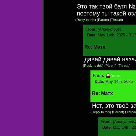
Это так твой батя №
поэтому ты такой оз
(
Reply to this
)
(
Parent
) (
Thread
)
From:
(Anonymous)
Date:
May 14th, 2025 - 01:
Re: Матх
давай давай наза
(
Reply to this
)
(
Parent
) (
Thread
)
From:
franz
Date:
May 14th, 2025 -
Re: Матх
Нет, это твоё з
(
Reply to this
)
(
Parent
) (
Threa
From:
(Anonymous
Date:
May 14th, 20