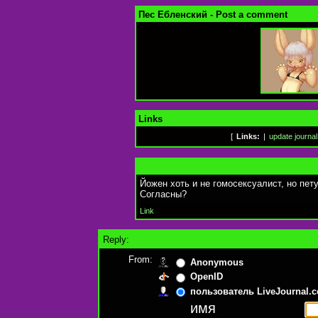
Пес Ебленский - Post a comment
Links
[
Links:
|
update journal
Йожен хоть и не гомосексуалист, но пет
Согласны?
Link
Reply:
From:
Anonymous
OpenID
пользователь LiveJournal.
имя