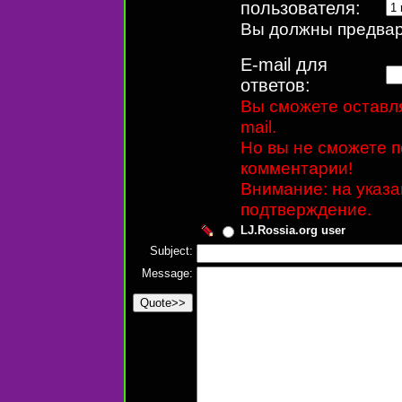
пользователя:
Вы должны предвари
E-mail для
ответов:
Вы сможете оставля
mail.
Но вы не сможете п
комментарии!
Внимание: на указ
подтверждение.
LJ.Rossia.org user
Subject:
Message: