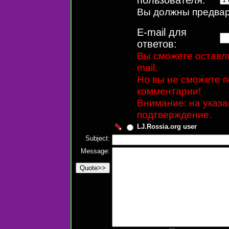
Вы должны предвари
E-mail для
ответов:
Вы сможете оставля
mail.
Но вы не сможете п
комментарии!
Внимание: на указ
подтверждение.
LJ.Rossia.org user
Subject:
Message: