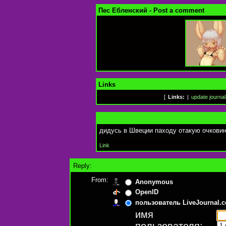
Пес Ебленский - Post a comment
Links
[
Links:
|
update journal
дидусь в Швеции паходу отакую очковин
Link
Reply:
From:
Anonymous
OpenID
пользователь LiveJournal.
имя
пользователя: