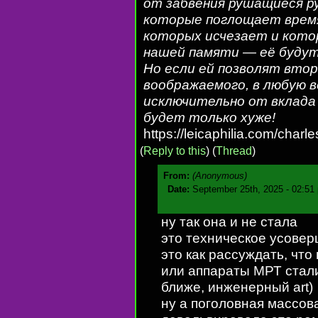
от забвения рушащиеся ру
которые поглощает время
которых исчезает и кото
нашей памяти — её будут
Но если ей позволят втор
воображаемого, в любую 
исключительно от вклада 
будет только хуже!
https://leicaphilia.com/charl
(
Reply to this
)
(
Thread
)
From:
(Anonymous)
Date:
September 25th, 2025 - 02:51
ну так она и не стала
это техническое усове
это как рассуждать, чт
или аппараты МРТ стали 
ближе, инженерный art)
ну а поголовная массов