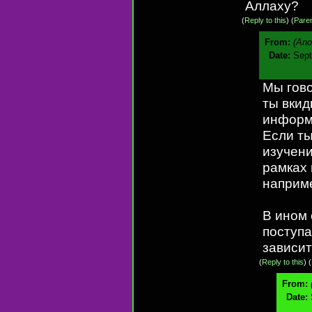
Аллаху?
(
Reply to this
)
(
Pare
From:
(An
Date:
Sept
Мы гово
ты вкид
информ
Если ты
изучени
рамках 
наприме
В ином 
поступа
зависит
(
Reply to this
)
(
From:
Date: