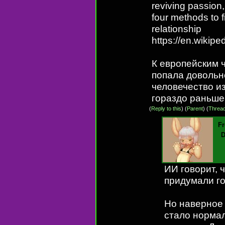
reviving passion,
four methods to 
relationship
https://en.wikip
К европейским 
попала довольно
человечество и
гораздо раньше
(
Reply to this
)
(
Parent
) (
Threa
F
D
ИИ говорит, 
придумали г
Но наверное 
стало нормал