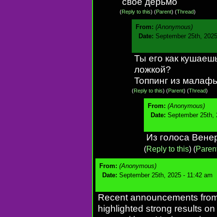
своё дерьмо
(
Reply to this
)
(
Parent
) (
Thread
)
From:
(Anonymous)
Date:
September 25th, 2025
Ты его как кушаеш
ложкой?
Топпинг из малаф
(
Reply to this
)
(
Parent
) (
Thread
)
From:
(Anonymous)
Date:
September 25th, 
Из голоса Вене
(
Reply to this
)
(
Paren
From:
(Anonymous)
Date:
September 25th, 2025 - 11:42 am
Recent announcements from 
highlighted strong results 