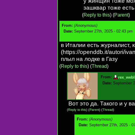
у жинщин тоже мож
зашквар тоже есть
(
Reply to this
)
(
Parent
)
From:
(Anonymous)
Date:
September 27th, 2025 - 02:43 pm
в Италии есть журналист,
(https://openddb.it/autori/iv
плыл на лодке в Газу
(
Reply to this
)
(
Thread
)
From:
rex_webl
Date:
September 2
Вот это да. Такого и у 
(
Reply to this
)
(
Parent
) (
Thread
)
From:
(Anonymous)
Date:
September 27th, 2025 - 0