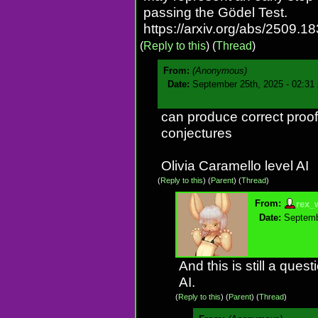
passing the Gödel Test.
https://arxiv.org/abs/2509.1
(
Reply to this
)
(
Thread
)
From:
(Anonymous)
Date:
September 25th, 2025 - 02:31
can produce correct proof
conjectures
Olivia Caramello level AI
(
Reply to this
)
(
Parent
) (
Thread
)
From:
rex_
Date:
Septemb
And this is still a ques
AI.
(
Reply to this
)
(
Parent
) (
Thread
)