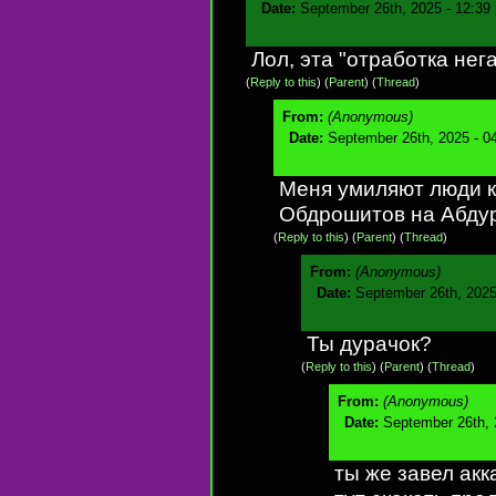
Date:
September 26th, 2025 - 12:39
Лол, эта "отработка нег
(
Reply to this
)
(
Parent
) (
Thread
)
From:
(Anonymous)
Date:
September 26th, 2025 - 0
Меня умиляют люди 
Обдрошитов на Абду
(
Reply to this
)
(
Parent
) (
Thread
)
From:
(Anonymous)
Date:
September 26th, 2025
Ты дурачок?
(
Reply to this
)
(
Parent
) (
Thread
)
From:
(Anonymous)
Date:
September 26th, 
ты же завел акк