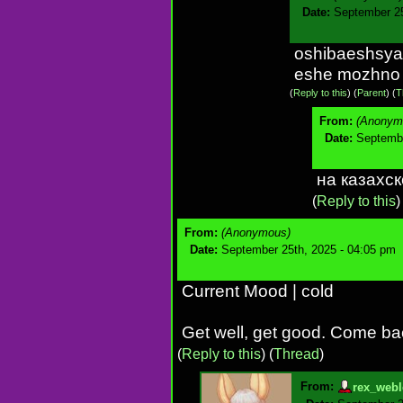
Date:
September 25
oshibaeshsya,
eshe mozhno p
(
Reply to this
)
(
Parent
) (
T
From:
(Anonym
Date:
Septembe
на казахс
(
Reply to this
From:
(Anonymous)
Date:
September 25th, 2025 - 04:05 pm
Current Mood | cold
Get well, get good. Come ba
(
Reply to this
)
(
Thread
)
From:
rex_webl