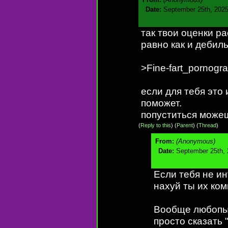
Date:
September 25th, 2025
так твои оценки р
равно как и дебиль
>Fine-fart_pornogr
если для тебя это 
поможет.
попуститься може
(
Reply to this
)
(
Parent
) (
Thread
)
From:
(Anonymous)
Date:
September 25th, 
Если тебя не и
нахуй ты их ко
Вообще любопыт
просто сказать 