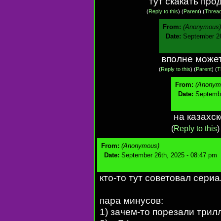
тут скакать пр
(
Reply to this
)
(
Parent
) (
Threa
From:
(Anonymous)
Date:
September 26
вполне может
(
Reply to this
)
(
Parent
) (
T
From:
(Anonym
Date:
Septembe
на казахс
(
Reply to this
From:
(Anonymous)
Date:
September 26th, 2025 - 08:47 pm
кто-то тут советовал сериа
пара минусов:
1) зачем-то порезали трил