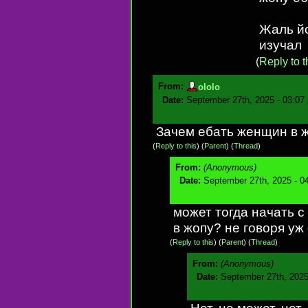
Жаль йо
изучал
(
Reply to t
From:
ololo
Date:
September 27th, 2025 - 03:07
Зачем ебать женщин в ж
(
Reply to this
)
(
Parent
) (
Thread
)
From:
(Anonymous)
Date:
September 27th, 2025 - 0
может тогда начать с
в жопу? не говоря уж
(
Reply to this
)
(
Parent
) (
Thread
)
From:
(Anonymous)
Date:
September 27th, 2025
Нет, не может. нет,