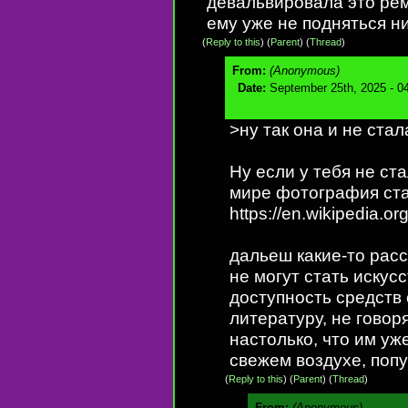
девальвировала это рем
ему уже не подняться н
(
Reply to this
)
(
Parent
) (
Thread
)
From:
(Anonymous)
Date:
September 25th, 2025 - 0
>ну так она и не стал
Ну если у тебя не ст
мире фотография ста
https://en.wikipedia.or
дальеш какие-то расс
не могут стать искус
доступность средств
литературу, не говор
настолько, что им уж
свежем воздухе, поп
(
Reply to this
)
(
Parent
) (
Thread
)
From:
(Anonymous)