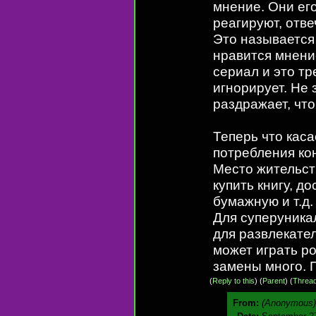
мнение. Они ег
реагируют, отве
Это называется 
нравится мнение
сериал и это тр
игнорирует. Не 
раздражает, что
Теперь что каса
потребления кон
Место жительст
купить книгу, д
бумажную и т.д.
Для суперуникал
для развлекател
может играть ро
замены много.
(
Reply to this
)
(
Parent
) (
Threa
From:
(Anonymous)