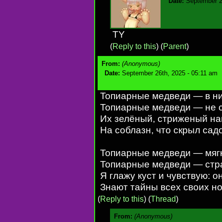
Date:
September 2
TY
(
Reply to this
)
(
Parent
)
From:
(Anonymous)
Date:
September 26th, 2025 - 05:11 am
Топиарные медведи — в них
Топиарные медведи — не с
Их зелёный, стриженый на
На соблазн, что скрыл сад
Топиарные медведи — мягк
Топиарные медведи — стр
Я глажу куст и чувствую: о
Знают тайны всех своих но
(
Reply to this
)
(
Thread
)
From:
(Anonymous)