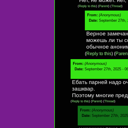
(
Reply to this
)
(
Parent
) (
Thread
)
From:
(Anonymous)
Date:
September 27th, 
Верное замечан
можешь ли ты с
обычное анони
(
Reply to this
)
(
Paren
From:
(Anonymous)
Date:
September 27th, 2025 - 0
Ебать парней надо о
зашквар.
Поэтому многие пре
(
Reply to this
)
(
Parent
) (
Thread
)
From:
(Anonymous)
Date:
September 27th, 2025