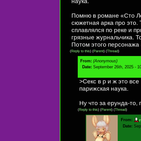
наука.
Помню в романе «Cто Ле
сюжетная арка про это.
сплавлялся по реке и п
грязные журнальчика. То
Потом этого персонажа 
(
Reply to this
)
(
Parent
) (
Thread
)
From:
(Anonymous)
Date:
September 26th, 2025 - 1
>Секс в р и ж это вс
парижская наука.
Ну что за ерунда-то,
(
Reply to this
)
(
Parent
) (
Thread
)
From:
Date:
Sep