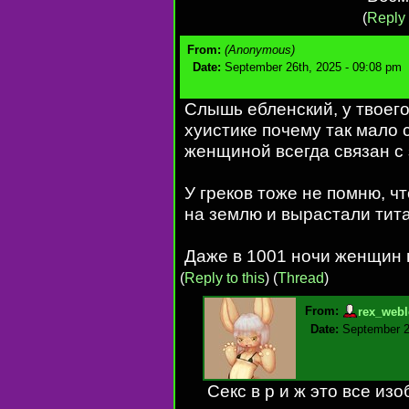
(
Reply 
From:
(Anonymous)
Date:
September 26th, 2025 - 09:08 pm
Слышь ебленский, у твоег
хуистике почему так мало 
женщиной всегда связан с
У греков тоже не помню, ч
на землю и вырастали тит
Даже в 1001 ночи женщин в
(
Reply to this
)
(
Thread
)
From:
rex_webl
Date:
September 2
Секс в р и ж это все из