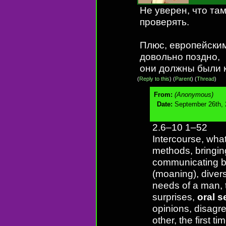
Не уверен, что там
проверять.
Плюс, европейски
довольно поздно,
они должны были к
(
Reply to this
)
(
Parent
) (
Thread
)
From:
(Anonymous)
Date:
September 26th, 
2.6–10 1–52
Intercourse, what
methods, bringin
communicating be
(moaning), diver
needs of a man, 
surprises,
oral s
opinions, disagr
other, the first 