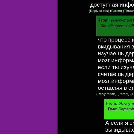
доступная инф
(
Reply to this
)
(
Parent
) (
Threa
From:
(Anonymous)
Date:
September 25
что процесс 
вкидывания в
изучаешь дер
мозг информ
если ты изу
считаешь дер
мозг информ
оставляя в с
(
Reply to this
)
(
Parent
) (
T
From:
(Anonym
Date:
Septembe
А если я 
выкидывае