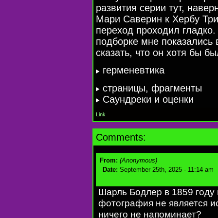
развития серии тут, навер
Мари Саверин к Хербу Трим
переход проходил гладко.
подборке мне показались 
сказать, что он хотя бы б
герменевтика
cтраницы, фрагменты
Cаундреки и оценки
Link
Comments:
From:
(Anonymous)
Date:
September 25th, 2025 - 11:14 am
Шарль Бодлер в 1859 году 
фотография не является ис
ничего не напоминает?