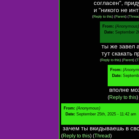
согласен", при
и "никого не ин
(
Reply to this
)
(
Parent
) (
Threa
From:
(Anonymous)
Date:
September 26
ты же завел 
тут скакать 
(
Reply to this
)
(
Parent
) (
T
From:
(Anonym
Date:
Septembe
вполне мо
(
Reply to this
From:
(Anonymous)
Date:
September 25th, 2025 - 11:42 am
зачем ты вкидываешь в сво
(
Reply to this
)
(
Thread
)