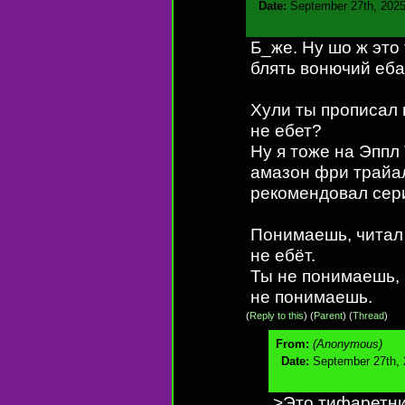
Date:
September 27th, 2025
Б_же. Ну шо ж это
блять вонючий еб
Хули ты прописал 
не ебет?
Ну я тоже на Эппл
амазон фри трайал.
рекомендовал сери
Понимаешь, читал
не ебёт.
Ты не понимаешь, 
не понимаешь.
(
Reply to this
)
(
Parent
) (
Thread
)
From:
(Anonymous)
Date:
September 27th, 
>Это тифаретни