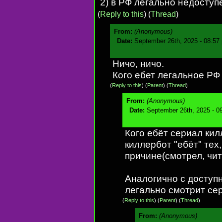
2) в РФ легально недоступ
(
Reply to this
)
(
Thread
)
From:
(Anonymous)
Date:
September 26th, 2025 - 08:57
Ничо, ничо.
Кого ебет легальное РФ
(
Reply to this
)
(
Parent
) (
Thread
)
From:
(Anonymous)
Date:
September 26th, 2025 - 0
Кого ебёт сериал кил
киллербот "ебёт" тех,
причине(смотрел, чита
Аналогично с доступн
легально смотрит се
(
Reply to this
)
(
Parent
) (
Thread
)
From:
(Anonymous)