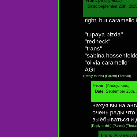
From:
(Anonymous)
Date:
September 25th, 2025
right, but caramello 
"tupaya pizda"
"redneck"
"trans"
"sabina hossenfelde
"olivia caramello"
AGI
(
Reply to this
)
(
Parent
) (
Thread
)
From:
(Anonymous)
Date:
September 25th, 
нахуя вы на ан
очень рады что 
выёбываться и 
(
Reply to this
)
(
Parent
) (
Threa
From:
(Anonymous)