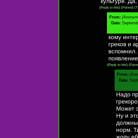
культуре. Да,
(
Reply to this
)
(
Parent
) (
T
From:
(Anonym
Date:
Septembe
кому инте
греков и а
вспомнил.
появление
(
Reply to this
)
(
Pare
From:
(An
Date:
Sept
Надо пр
грекоро
Может э
Ну и эт
должны
норм. Т
жопу еб