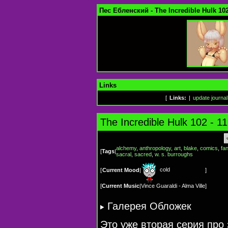
Пес Ебленский - The Incredible Hulk 102
Links
[
Links:
|
update journal
The Incredible Hulk 102 - 1
alchemy
,
anthropology
,
art
,
blake
,
comics
,
fa
[
Tags
|
sacral
,
sacred
,
w. s. burroughs
cold
[
Current Mood
|
]
[
Current Music
|
Vince Guaraldi - Alma Ville
]
Галерея Обложек
Это уже вторая серия про 