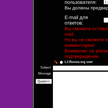
пользователя:
Вы должны предвари
E-mail для
ответов:
Вы сможете оставля
mail.
Но вы не сможете п
комментарии!
Внимание: на указ
подтверждение.
LJ.Rossia.org user
Subject:
Message: