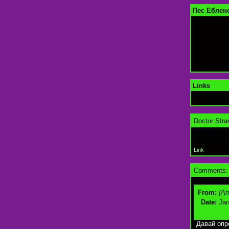
Пес Ебленс
Links
Doctor Stra
Link
Comments:
From:
(A
Date:
Jan
Давай опр