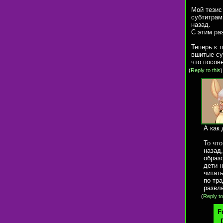
Мой тезис
субтитрам
назад.
С этим ра
Теперь к 
вшитые су
что посов
(
Reply to this
А как 
То чт
назад,
образо
дети н
читать
по тр
развле
(
Reply to
F