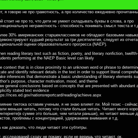
т, я говорю не про грамотность, а про количество ежедневно прочитанны
й стоит не про то, что дети не умеют складывать буквы в слова, а про
нкциональную неграмотность - способность понимать смысл текста и т.
лее 30% американских старшеклассников не обладают базовыми навык
демонстрируют худший результат за три десятилетия, следует из отчета
циональной оценки образовательного прогресса (NAEP).
en reading literary text such as fiction, poetry, and literary nonfiction, twelfth
udents performing at the NAEP Basic level can likely
e context that is in close proximity to an unknown word or phrase to determi
cate and identify relevant details in the text in order to support literal compre
ke inferences that demonstrate a basic understanding of literary elements s
thor’s purpose, character motivation, mood, and theme
aw general conclusions based on concepts that are presented with abundant 
plicitly stated text evidence
tps://nces.ed.gov/nationsreportcard/re
ading/achieve.aspx
ияние тиктока оставим ученым, я не знаю влияет ли. Мой тезис - сейча
али меньше читать, потому что стали больше читать. Читают много коро
интернете(в сумме это больше, чем читали раньше), но читают меньше 
кстов, проблемы с концентрацией, удержанием внимания и т.д.
 как доказать, что люди читают эти субтитры.
, исследований сходу не покажу, если не веришь что читают, ок.