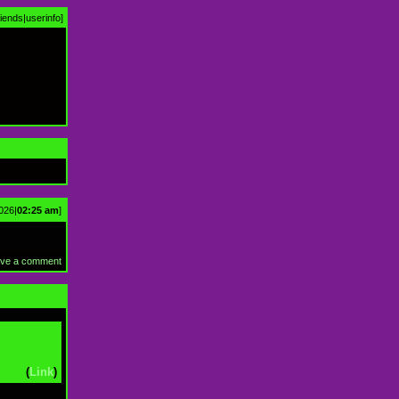
riends
|
userinfo
]
026|
02:25 am
]
ve a comment
(
Link
)