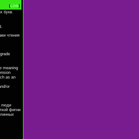
(
Link
)
х букв.
д.
ами чтения
-grade
ne meaning
hension
uch as an
and/or
с люди
ткой фигни
длинных