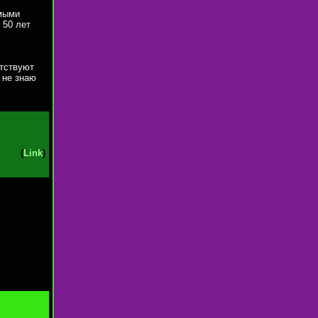
емыми
 50 лет
утствуют
 не знаю
(
Link
)