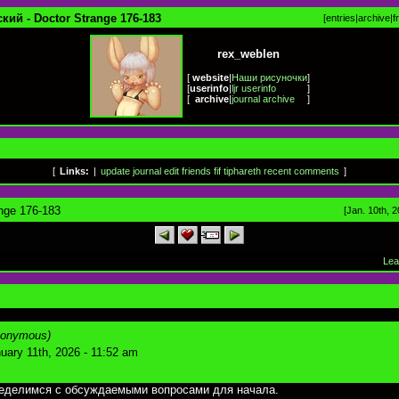
кий - Doctor Strange 176-183
[
entries
|
archive
|
f
rex_weblen
[
website
|
Наши рисуночки
]
[
userinfo
|
ljr userinfo
]
[
archive
|
journal archive
]
[
Links:
|
update journal
edit friends
fif
tiphareth
recent comments
]
nge 176-183
[Jan. 10th, 2
Lea
nonymous)
uary 11th, 2026 - 11:52 am
еделимся с обсуждаемыми вопросами для начала.