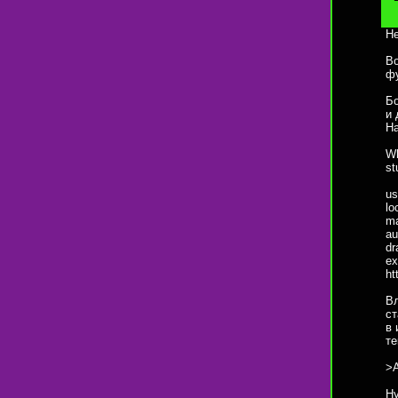
Не
Во
фу
Бо
и 
На
Wh
st
us
lo
ma
au
dr
ex
ht
Вл
ст
в 
те
>А
Ну