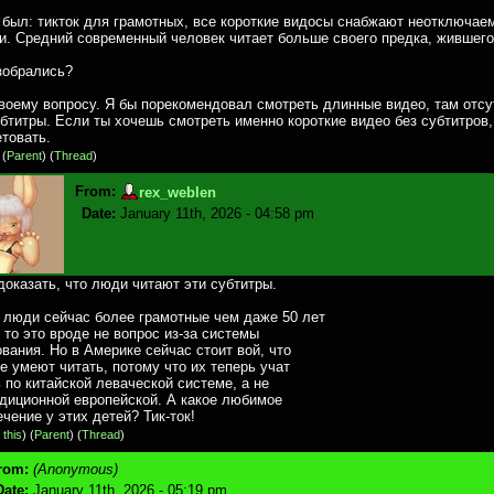
 был: тикток для грамотных, все короткие видосы снабжают неотключа
и. Средний современный человек читает больше своего предка, жившего
зобрались?
твоему вопросу. Я бы порекомендовал смотреть длинные видео, там отс
бтитры. Если ты хочешь смотреть именно короткие видео без субтитров,
етовать.
)
(
Parent
) (
Thread
)
From:
rex_weblen
Date:
January 11th, 2026 - 04:58 pm
доказать, что люди читают эти субтитры.
о люди сейчас более грамотные чем даже 50 лет
 то это вроде не вопрос из-за системы
вания. Но в Америке сейчас стоит вой, что
е умеют читать, потому что их теперь учат
 по китайской леваческой системе, а не
адиционной европейской. А какое любимое
чение у этих детей? Тик-ток!
 this
)
(
Parent
) (
Thread
)
rom:
(Anonymous)
Date:
January 11th, 2026 - 05:19 pm