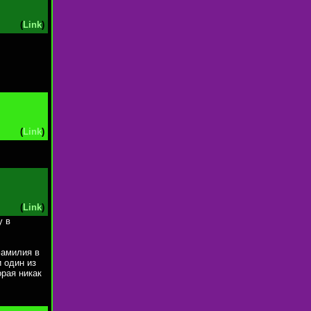
(
Link
)
(
Link
)
(
Link
)
у в
фамилия в
и один из
рая никак