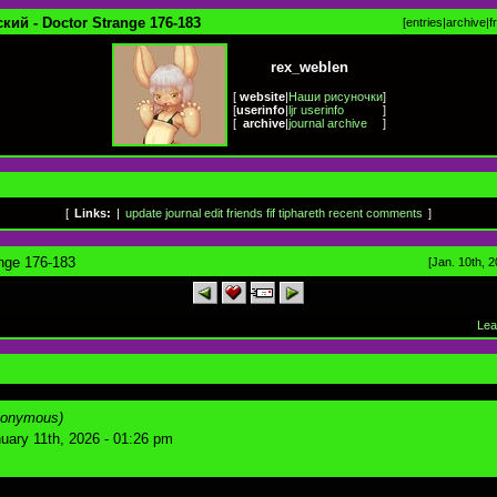
кий - Doctor Strange 176-183
[
entries
|
archive
|
f
rex_weblen
[
website
|
Наши рисуночки
]
[
userinfo
|
ljr userinfo
]
[
archive
|
journal archive
]
[
Links:
|
update journal
edit friends
fif
tiphareth
recent comments
]
nge 176-183
[Jan. 10th, 2
Lea
nonymous)
uary 11th, 2026 - 01:26 pm