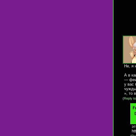
Не, я 
А в к
— феи
у вас
чуждым
», то 
(
Reply to
F
эт
ht
(
Rep