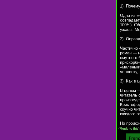
1). Почем
Одна из м
совпадает
100%). Сб
ужасы. Ме
2). Оправ
Частично 
роман — н
смутного 
прискорбн
«маленьки
человеку,
3). Как в
В целом —
читатель 
произведе
Кристофер
скучно чи
каждого г
Но происх
(
Reply to this
From