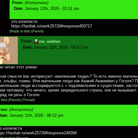
From:
(Anonymous)
Date:
January 12th, 2026 - 01:51 am
это копипаста
https://fantlab.ru/work25726#response450
717
(
Reply to this
)
(
Parent
)
From:
rex_weblen
Date:
January 11th, 2026 - 04:52 pm
не читал этот роман.
аком смысле вас интересуют «маленькие люди»? То есть именно малень
, эльфы, гномы. Или маленькие люди как Акакий Акакиевич у Гоголя? 
 меленькие люди ассоциируются с « подземельями и существами, насто
и человеку, что ничего, кроме запредельного страха, они не вызывают..
вряд ли речь о Гоголе.
 this
)
(
Parent
) (
Thread
)
rom:
(Anonymous)
Date:
January 11th, 2026 - 06:52 pm
о копипаста
tps://fantlab.ru/work25726#response248
394
ly to this
)
(
Parent
)