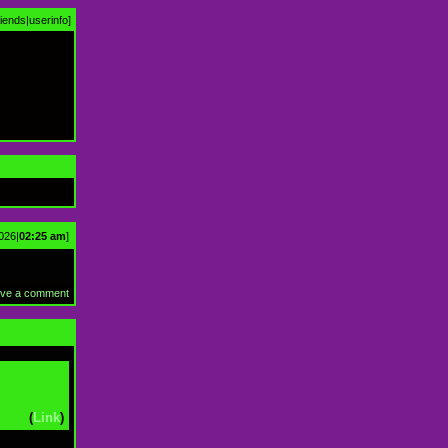
riends
|
userinfo
]
026|
02:25 am
]
ve a comment
(
Link
)