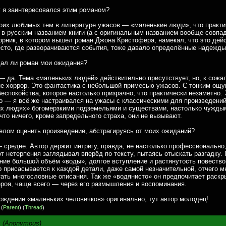
у я заинтересовался этим романом?
оих любимых тем в литературе ужасов — «маленькие люди», что практи
 в русским названием книги (а с оригинальным названием вообще совпа
орник, в котором вышел роман Джона Кристофера, намекал, что это дей
сто, где разворачиваются события, тоже давало определённые надежды
дал ли роман мои ожидания?
— да. Тема «маленьких людей» действительно присутствует, но, к сожа
е хоррор. Это фантастика с небольшой примесью ужасов. С тонким ощ
беспокойства, которое настолько призрачно, что практически незаметно. 
о — я всё же настраивался на ужасы с классическими для произведений
х людях» богомерзкими подземельями и существами, настолько чужды
 что ничего, кроме запредельного страха, они не вызывают.
 целом оценить произведение, абстрагируясь от моих ожиданий?
 средне. Автор держит интригу, правда, не настолько профессионально
от нетерпения заглядывал вперёд по тексту, пытаясь отыскать разгадку.
ние большой объём «воды», долгое вступление и растянутость повество
 присасывается к каждой детали, даже самой незначительной, отчего м
тать многословные описания. Так же «водянисто» он предпочитает раскр
ероя, чаще всего — через его размышления и воспоминания.
ождение «маленьких человечков» оригинально, тут автор молодец!
)
(
Parent
) (
Thread
)
:
(Anonymous)