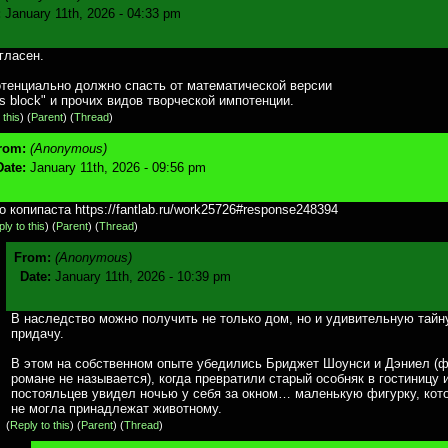
:
January 11th, 2026 - 04:33 pm
гласен.
отенциально должно спасть от математической версии
r's block" и прочих видов творческой импотенции.
 this
)
(
Parent
) (
Thread
)
rom:
(Anonymous)
Date:
January 11th, 2026 - 09:56 pm
о копипаста https://fantlab.ru/work25726#response248
394
ly to this
)
(
Parent
) (
Thread
)
From:
(Anonymous)
Date:
January 11th, 2026 - 10:39 pm
В наследство можно получить не только дом, но и удивительную тайн
придачу.
В этом на собственном опыте убедились Бриджет Шоунси и Дэниел (
романе не называется), когда превратили старый особняк в гостиницу 
постояльцев увидел ночью у себя за окном… маленькую фигурку, кото
не могла принадлежат животному.
(
Reply to this
)
(
Parent
) (
Thread
)