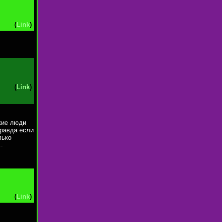
(
Link
)
(
Link
)
кие люди
Правда если
лько
.
(
Link
)