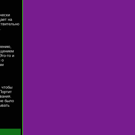
чески
дает на
ствительно
.
лению,
ущением
Это-то и
 о
ми
, чтобы
 Портит
вания.
не было
ывать