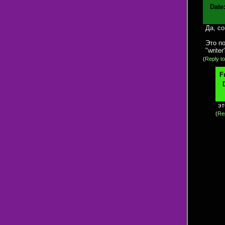
Date
Да, со
Это п
"write
(
Reply to
F
эт
(
Rep