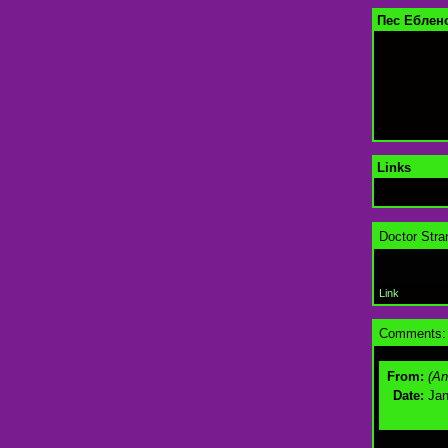
Пес Ебленс
Links
Doctor Stra
Link
Comments:
From:
(A
Date:
Jan