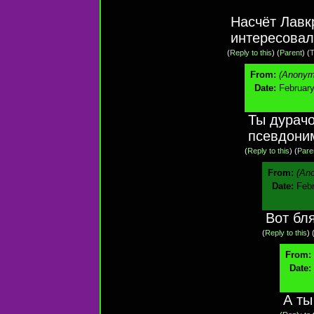
Насчёт Лавк
интересовал
(
Reply to this
)
(
Parent
) (
T
From:
(Anonym
Date:
February
Ты дурачо
псевдони
(
Reply to this
)
(
Pare
From:
(An
Date:
Febr
Вот бл
(
Reply to this
)
From:
Date:
А ты