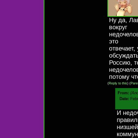
Ну да, Ла
вокруг
недочелов
это
отвечает,
обсуждат
Россию, т
недочело
потому чт
(
Reply to this
)
(
Pare
From:
(An
Date:
Febr
И недо
правил
низшей
коммун