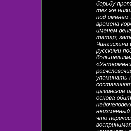
борьбу прот
тех же низш
под именем 
времена кор
именем венг
татар; зате
Чингисхана 
русскими по
большевизма
«Унтерменш
расчеловечи
упоминать н
составляют
цыганские о
основа оби
недочеловек
неизменный 
что перечи
воспринимат