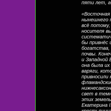
пяти лет, а
«Восточная 
нынешнего п
всё потому,
носителя вы
систематич
бы привнёс 
богатства,
почвы. Коне
и Западной 
она была их
варяги, кот
привносили 
фламандские
нижнесаксо
свет в тем
этих земель
Екатерина І
крестьянина