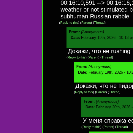
00:16:10,591 --> 00:16:16,
weather or not stimulated 
subhuman Russian rabble
(
Reply to this
)
(
Parent
) (
Thread
)
From:
(Anonymous)
Date:
February 19th, 2026 - 10:13 
Докажи, что не rushing
(
Reply to this
)
(
Parent
) (
Thread
)
From:
(Anonymous)
Date:
February 19th, 2026 - 10
Докажи, что не пидо
(
Reply to this
)
(
Parent
) (
Thread
)
From:
(Anonymous)
Date:
February 20th, 2026 
У меня справка ес
(
Reply to this
)
(
Parent
) (
Thread
)