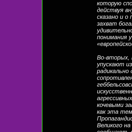
которую сп
действуя вн
сказано и о
захват бога
удивительно
понимания 
«европейско
Во-вторых, 
упускают из
радикально
сопротивлен
геббельсовс
искусствен
агрессивных
кочевыми з
как эта те
Пропаганди
Великого н
сообщают, 