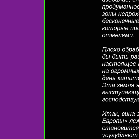
продуманное
зоны непро
бесконечные
которые про
отмелями.
Плохо обра
бы быть рае
настоящее 
на огромных
день катитс
Эта земля 
выступающи
господству
Итак, вина 
Европы» леж
становится 
усугубляют 