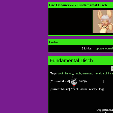
Пес Ебленский - Fundamental Disch
Links
[
Links:
|
update journal
Fundamental Disch
[
Tags
|
book
,
history
,
hudlit
,
memuar
,
metalit
,
sci fi
,
s
sleepy
[
Current Mood
|
]
[
Current Music
|
Procol Harum - A salty Dog
]
под редак