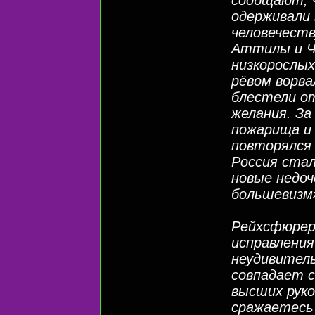
одерживали 
человечеств
Аттилы и Чи
низкорослых
рёвом ворва
блестели от
желания. За
пожарища и 
повторялся
Россия стал
новые недоч
большевизм»
Рейхсфюрер
исправлени
неудивитель
совпадает с
высших руко
сражаетесь