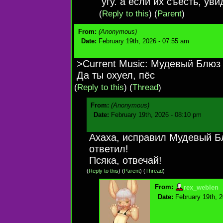
угу. а если их съесть, у
(
Reply to this
)
(
Parent
)
From:
(Anonymous)
Date:
February 19th, 2026 - 07:55 am
>Current Music: Мудевый Блюз
Да ты охуел, пёс
(
Reply to this
)
(
Thread
)
From:
(Anonymous)
Date:
February 19th, 2026 - 08:10 pm
Ахаха, исправил Мудевый Б
ответил!
Псяка, отвечай!
(
Reply to this
)
(
Parent
) (
Thread
)
From:
rex_weblen
Date:
February 19th, 