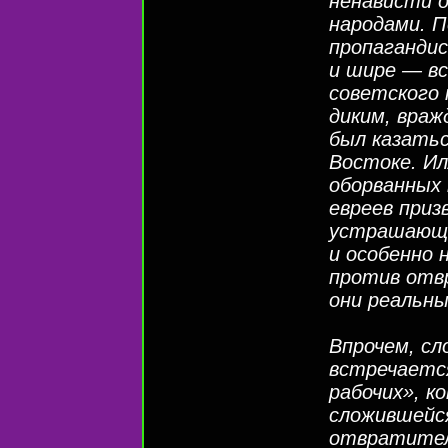
ненависти о
народами. П
пропагандис
и шире — вс
советского
диким, враж
был казатьс
Востоке. И
оборванных 
евреев приз
устрашающе
и особенно 
против отв
они реальны
Впрочем, сл
встречаетс
рабочих», к
сложившейс
отвратитель