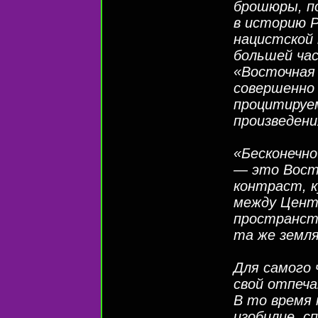
брошюры, п
в историю Р
нацистской 
большей ча
«Восточная 
совершенно 
процитируем
произведени
«Бесконечн
— это Восто
контраст, к
между Цент
пространст
та же земля
Для самого
свой отпеч
В то время 
изобилие, с