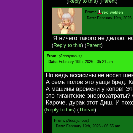
(
Reply to this
)
(
Parent
)
From:
rex_weblen
Date:
February 19th, 2026
Я ничего такого не делаю, н
(
Reply to this
)
(
Parent
)
From:
(Anonymous)
Date:
February 19th, 2026 - 05:21 am
Но ведь ассасины не носят ше
А семь полов это уаще бред. 
А машины времени у копов! Эт
это гигантские энергозатраты?
Кароче, дурак этот Диш. И пох
(
Reply to this
)
(
Thread
)
From:
(Anonymous)
Date:
February 19th, 2026 - 06:55 am