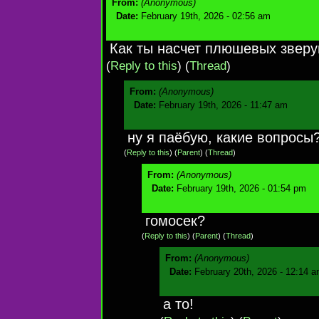
From:
(Anonymous)
Date:
February 19th, 2026 - 02:56 am
Как ты насчет плюшевых звер
(
Reply to this
)
(
Thread
)
From:
(Anonymous)
Date:
February 19th, 2026 - 11:47 am
ну я паёбую, какие вопросы
(
Reply to this
)
(
Parent
) (
Thread
)
From:
(Anonymous)
Date:
February 19th, 2026 - 01:54 pm
гомосек?
(
Reply to this
)
(
Parent
) (
Thread
)
From:
(Anonymous)
Date:
February 20th, 2026 - 12:14 
а то!