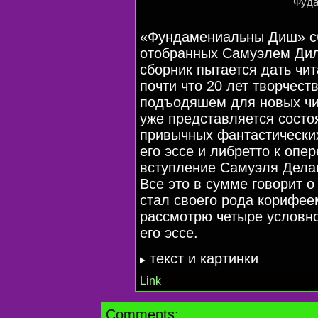
Фуда
«Фундамениальны Диш» сб
отобранных Самуэлем Диле
сборник пытается дать чи
почти что 20 лет творчеств
подъодяшем для новых чит
уже представляется состо
привычных фантастических
его эссе и либретто к опе
вступление Самуэля Делан
Все это в сумме говорит о
стал своего рода корифее
рассмотрю четыре условно
его эссе.
текст и картинки
Link
Comments: