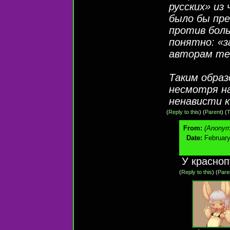
русских» из
было бы пр
против боль
понятно: «з
авторам те
Таким образ
несмотря на
ненависти к
(
Reply to this
)
(
Parent
) (
T
From:
(Anonym
Date:
February
У красноп
(
Reply to this
)
(
Pare