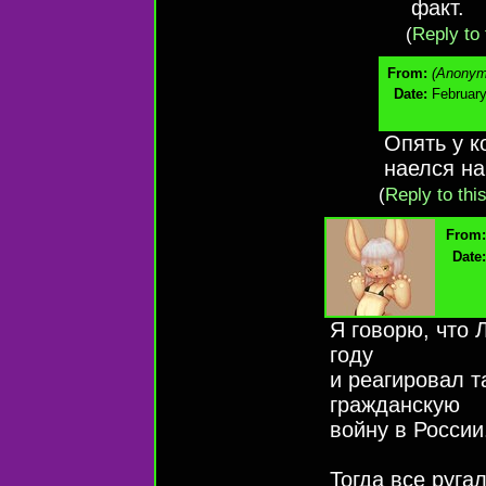
факт.
(
Reply to 
From:
(Anonym
Date:
February
Опять у 
наелся на
(
Reply to thi
From:
Date:
Я говорю, что 
году
и реагировал 
гражданскую
войну в России
Тогда все руга