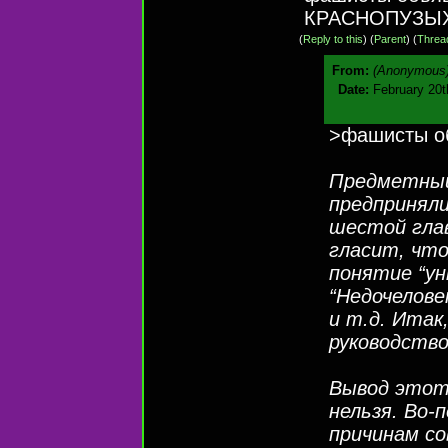
КРАСНОПУЗЫХ 
(
Reply to this
)
(
Parent
) (
Threa
From:
(Anonymous
Date:
February 20t
>фашисты об
Предметный
предприняли
шестой глав
гласит, что
понятие “ун
“Недочелове
и т.д. Итак
руководство
Вывод этот,
нельзя. Во-
причинам с