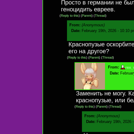
Просто в германии не был
геноцидить евреев.
(
Reply to this
)
(
Parent
) (
Thread
)
From:
(Anonymous)
Date:
February 19th, 2026 - 10:10 
Краснопузые оскорбите
его на другое?
(
Reply to this
)
(
Parent
) (
Thread
)
From:
rex_
Date:
Februar
Заменить не могу. К
краснопузые, или бе
(
Reply to this
)
(
Parent
) (
Thread
)
From:
(Anonymous)
Date:
February 19th, 2026 