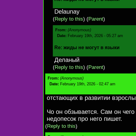
Delaunay
(
Reply to this
)
(
Parent
)
From:
(Anonymous)
Date:
February 19th, 2026 - 05:27 am
Re: жиды не могут в языки
Деланый
(
Reply to this
)
(
Parent
)
From:
(Anonymous)
Date:
February 19th, 2026 - 02:47 am
отстающих в развитии взрослы
Чо он обзывается. Сам он чего
недопесок про него пишет.
(
Reply to this
)