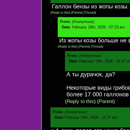
Галлон бензы из жопы козы.
(
Reply to this
)
(
Parent
) (
Thread
)
From:
(Anonymous)
Date:
February 19th, 2026 - 07:23 am
Из жопы козы больше не 
(
Reply to this
)
(
Parent
) (
Thread
)
From:
(Anonymous)
Date:
February 19th, 2026 - 01:57 
А ты дурачок, да?
Некоторые виды грибов
более 17 000 галлонов
(
Reply to this
)
(
Parent
)
From:
(Anonymous)
Date:
February 19th, 2026 - 11:37 am