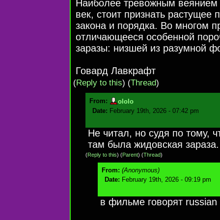
Наиболее тревожным веянием и
век, стоит признать растущее
закона и порядка. Во многом 
отличающееся особенной поро
заразы: низшей из разумной ф
Говард Лавкрафт
(
Reply to this
)
(
Thread
)
From:
ololo
Date:
February 19th, 2026 - 07:42 pm
Не читал, но судя по тому, 
там была жидовская зараза.
(
Reply to this
)
(
Parent
) (
Thread
)
From:
(Anonymous)
Date:
February 19th, 2026 - 09:19 pm
в фильме говорят russian