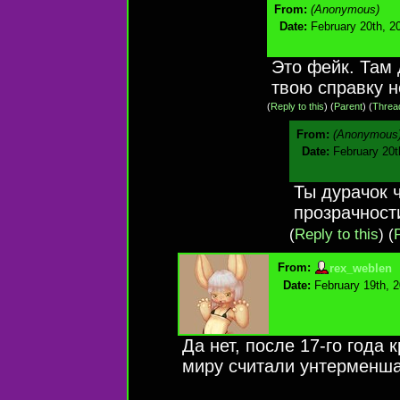
From:
(Anonymous)
Date:
February 20th, 2
Это фейк. Там 
твою справку 
(
Reply to this
)
(
Parent
) (
Threa
From:
(Anonymous
Date:
February 20t
Ты дурачок ч
прозрачност
(
Reply to this
)
(
From:
rex_weblen
Date:
February 19th, 
Да нет, после 17-го года 
миру считали унтерменш