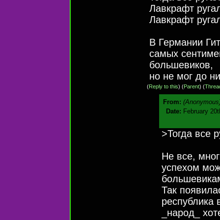
Лавкрафт ругал
Лавкрафт руга
В Германии Гит
самых сентимен
большевиков,
но не мог до н
(
Reply to this
)
(
Parent
) (
Threa
From:
(Anonymous
Date:
February 20t
>Тогда все р
Не все, мно
успехом мож
большевикам
Так появила
республика в
_народ_ хот