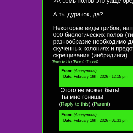
>А семь полов это уаще бре
А ты дурачок, да?
Некоторые виды грибов, нап
000 биологических полов (т
разнообразие необходимо д
скученных колониях и пред
скрещивания (инбридинга).
(
Reply to this
)
(
Parent
) (
Thread
)
From:
(Anonymous)
Date:
February 19th, 2026 - 12:15 pm
Этого не может быть!
Ты мне гонишь!
(
Reply to this
)
(
Parent
)
From:
(Anonymous)
Date:
February 19th, 2026 - 01:33 pm