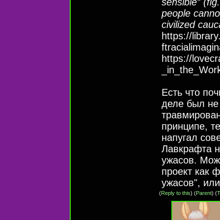
sensible” (fig
people cannot
civilized cauc
https://libra
ftracialimagin
https://lovec
_in_the_Work
Есть что поч
деле был не
травмирова
принципе, те
напугал сове
Лавкрафта н
ужасов. Мож
проект как 
ужасов", или
(
Reply to this
)
(
Parent
) (
T