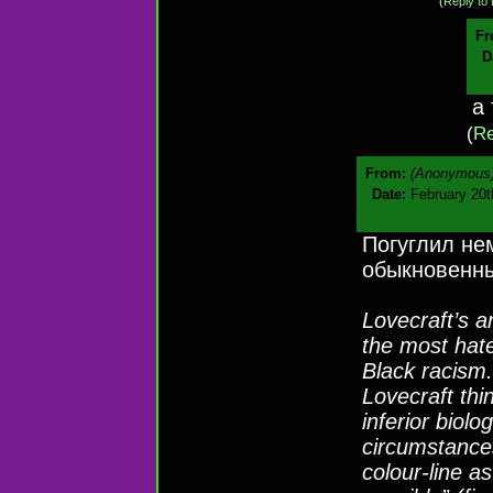
(
Reply to 
Fr
D
а 
(
Re
From:
(Anonymous
Date:
February 20t
Погуглил не
обыкновенны
Lovecraft’s a
the most hatef
Black racism.
Lovecraft thi
inferior biol
circumstances
colour-line a