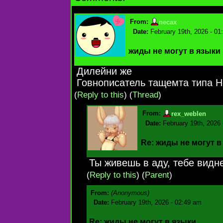
From:
necax
Date:
February 19th, 2026 - 01
жиды не могут в языки
Дилейни же
Говнописатель тащемта типа Н
(
Reply to this
)
(
Thread
)
From:
rex_weblen
Date:
February 19th, 2026
Re: жиды не могут в
Ты живешь в аду, тебе видн
(
Reply to this
)
(
Parent
)
From:
(Anonymous)
Date:
February 19th, 2026 - 02:49 am
Re: жиды не могут в языки