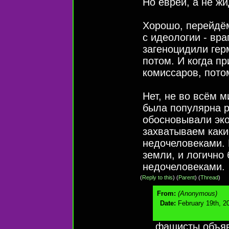
Но евреи, а не ж
Хорошо, перейдём
с идеологии - вр
загеноцидили гер
потом. И когда п
комиссаров, потом
Нет, не во всём 
была популярна р
обосновывали эко
захватываем каки
недочеловеками.
земли, и логично
недочеловеками.
(
Reply to this
)
(
Parent
) (
Thread
)
From:
(Anonymous)
Date:
February 19th, 2
фашисты объяв