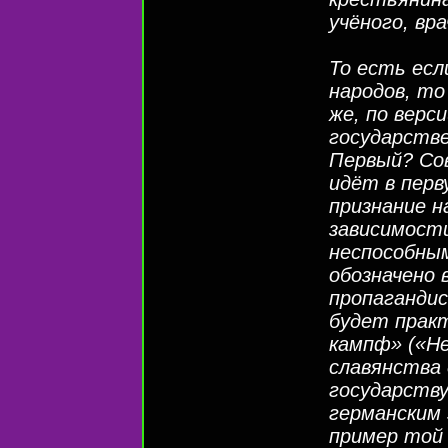
учёного, вра
То есть есл
народов, то
же, по верс
государств
Первый? Сов
идёт в перв
признание н
зависимости
неспособным
обозначено 
пропагандис
будет прак
кампф» («Н
славянства 
государству
германским
пример той 