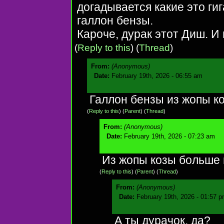
догадывается какие это ги
галлон бензы.
Кароче, дурак этот Диш. И
(
Reply to this
)
(
Thread
)
From:
(Anonymous)
Date:
February 19th, 2026 - 06:55 am
Галлон бензы из жопы к
(
Reply to this
)
(
Parent
) (
Thread
)
From:
(Anonymous)
Date:
February 19th, 2026 - 07:23 am
Из жопы козы больше 
(
Reply to this
)
(
Parent
) (
Thread
)
From:
(Anonymous)
Date:
February 19th, 2026 - 01:57 
А ты дурачок, да?