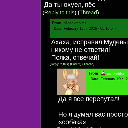
Да ты охуел, пёс
(
Reply to this
)
(
Thread
)
From:
(Anonymous)
Date:
February 19th, 2026 - 08:10 pm
Ахаха, исправил Мудевы
никому не ответил!
Псяка, отвечай!
(
Reply to this
)
(
Parent
) (
Thread
)
From:
rex_weblen
Date:
February 19th, 
Да я все перепутал!
Но я думал вас просто
«собака».