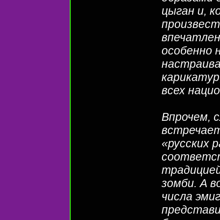
цыган и, к
произвес
впечатлен
особенно 
настраив
карикатур
всех наци
Впрочем, 
встречае
«русских р
соответст
традицией
зомби. А в
числа эми
представи