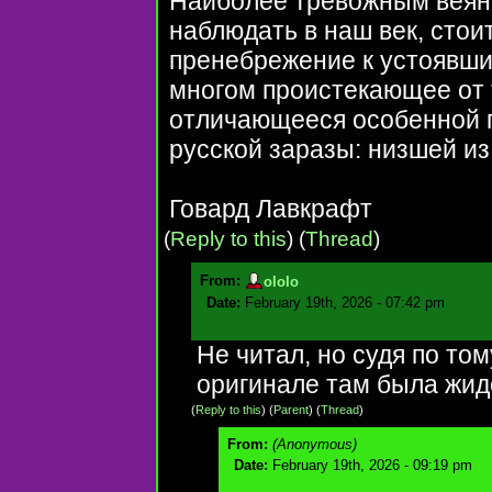
Наиболее тревожным веяни
наблюдать в наш век, стои
пренебрежение к устоявши
многом проистекающее от 
отличающееся особенной 
русской заразы: низшей и
Говард Лавкрафт
(
Reply to this
)
(
Thread
)
From:
ololo
Date:
February 19th, 2026 - 07:42 pm
Не читал, но судя по том
оригинале там была жид
(
Reply to this
)
(
Parent
) (
Thread
)
From:
(Anonymous)
Date:
February 19th, 2026 - 09:19 pm