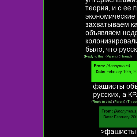
теория, и с ее
экономические 
захватываем ка
объявляем нед
колонизировали
было, что русс
(
Reply to this
)
(
Parent
) (
Thread
)
From:
(Anonymous)
Date:
February 19th, 2
фашисты объ
русских, а 
(
Reply to this
)
(
Parent
) (
Threa
From:
(Anonymous
Date:
February 20t
>фашисты 