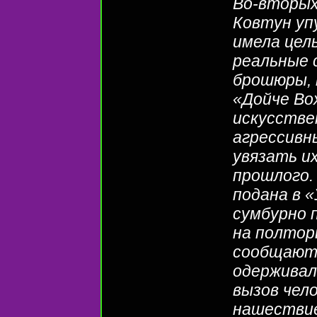
Во-вторых,
Ковтун уп
имела цел
реальные 
брошюры, 
«Дойче Во
искусстве
агрессивн
увязать и
прошлого.
подана в 
сумбурно 
на полтор
сообщают,
одерживал
вызов чел
нашествие