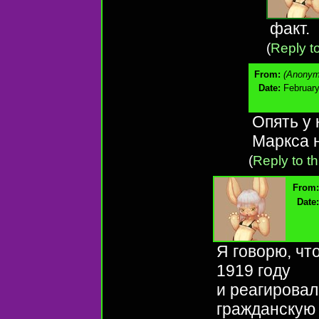
факт.
(
Reply to
From:
(Anonym
Date:
February
Опять у
Маркса 
(
Reply to th
From:
Date:
Я говорю, чт
1919 году
и реагирова
гражданскую