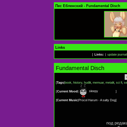
Пес Ебленский - Fundamental Disch
Links
[
Links:
|
update journal
Fundamental Disch
[
Tags
|
book
,
history
,
hudlit
,
memuar
,
metalit
,
sci fi
,
s
sleepy
[
Current Mood
|
]
[
Current Music
|
Procol Harum - A salty Dog
]
под редак