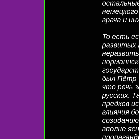
остальные
немецкого
врача и ин
То есть е
развитых 
неразвиты
норманнск
государст
был Пётр 
что речь з
русских. Т
предков и
влияния б
созиданию
вполне яс
пропаганд