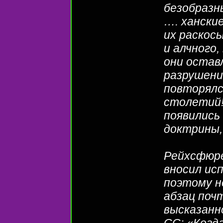
безобразн
…. ханские
их раскос
и алчного,
они остав
разрушени
повторялс
столетий!
появились
доктрины,
Рейхсфюре
вносил ис
поэтому н
абзац поч
высказанн
СС: «Когда