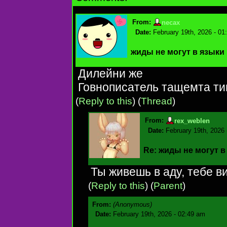
From:
necax
Date:
February 19th, 2026 - 01
жиды не могут в языки
Дилейни же
Говнописатель тащемта ти
(
Reply to this
)
(
Thread
)
From:
rex_weblen
Date:
February 19th, 2026
Re: жиды не могут в
Ты живешь в аду, тебе в
(
Reply to this
)
(
Parent
)
From:
(Anonymous)
Date:
February 19th, 2026 - 02:49 am