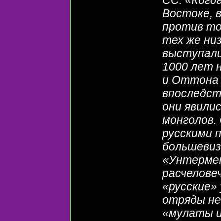
Востоке, 
против то
тех же ни
выступали
1000 лет н
и Оттона I
впоследст
они явили
монголов.
русскими 
большевиз
«Унтермен
расчелове
«русские»
отряды не
«мулаты и