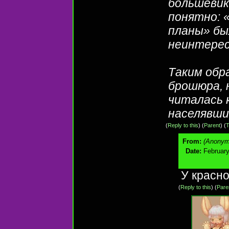
большевико
понятно: 
планы» бы
неинтерес
Таким обр
брошюра, 
читалась 
населявши
(
Reply to this
)
(
Parent
) (
T
From:
(Anonym
Date:
February
У красно
(
Reply to this
)
(
Pare