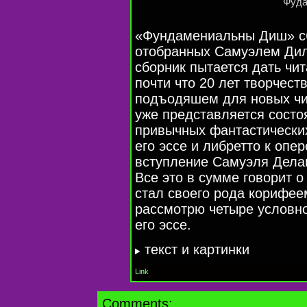
Фуда
«Фундамениальны Диш» сб
отобранных Самуэлем Диле
сборник пытается дать чи
почти что 20 лет творчеств
подъодяшем для новых чит
уже представляется состо
привычных фантастических
его эссе и либретто к опе
вступление Самуэля Делан
Все это в сумме говорит о
стал своего рода корифее
рассмотрю четыре условно
его эссе.
текст и картинки
Link
Comments: