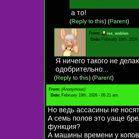
а то!
(
Reply to this
)
(
Parent
)
From:
rex_weblen
Date:
February 19th, 2026
Я ничего такого не дела
одобрительно...
(
Reply to this
)
(
Parent
)
From:
(Anonymous)
Date:
February 19th, 2026 - 05:21 am
Но ведь ассасины не носят
А семь полов это уаще бре
функция?
А машины времени у копов