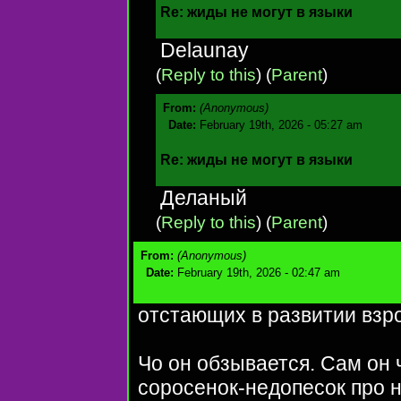
Re: жиды не могут в языки
Delaunay
(
Reply to this
)
(
Parent
)
From:
(Anonymous)
Date:
February 19th, 2026 - 05:27 am
Re: жиды не могут в языки
Деланый
(
Reply to this
)
(
Parent
)
From:
(Anonymous)
Date:
February 19th, 2026 - 02:47 am
отстающих в развитии взр
Чо он обзывается. Сам он 
соросенок-недопесок про н