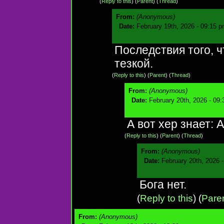
(
Reply to this
)
(
Parent
) (
Thread
)
From:
(Anonymous)
Date:
February 19th, 2026 - 09:15 
Последствия того, 
тезкой.
(
Reply to this
)
(
Parent
) (
Thread
)
From:
(Anonymous)
Date:
February 20th, 2026 - 09
А вот хер знает: 
(
Reply to this
)
(
Parent
) (
Thread
)
From:
(Anonymous)
Date:
February 20th, 2026 
Бога нет.
(
Reply to this
)
(
Pare
From:
(Anonymous)