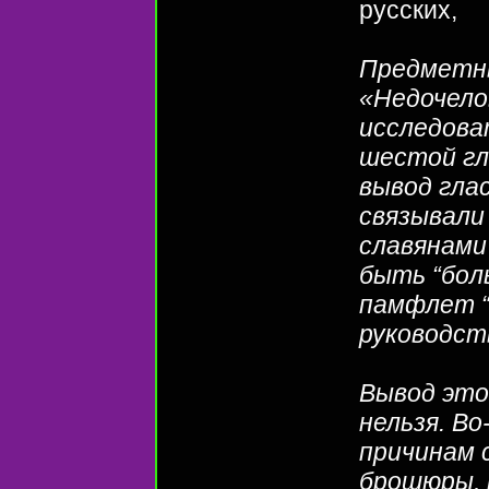
русских,
Предметны
«Недочело
исследоват
шестой гл
вывод гла
связывали
славянами 
быть “боль
памфлет “
руководст
Вывод это
нельзя. В
причинам 
брошюры, 