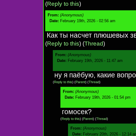
(
Reply to this
)
From:
(Anonymous)
Date:
February 19th, 2026 - 02:56 am
Как ты насчет плюшевых 
(
Reply to this
)
(
Thread
)
From:
(Anonymous)
Date:
February 19th, 2026 - 11:47 am
ну я паёбую, какие вопр
(
Reply to this
)
(
Parent
) (
Thread
)
From:
(Anonymous)
Date:
February 19th, 2026 - 01:54 pm
гомосек?
(
Reply to this
)
(
Parent
) (
Thread
)
From:
(Anonymous)
Date:
February 20th, 2026 - 12:14 