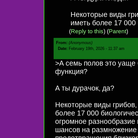
Некоторые виды гриб
иметь более 17 000 
(
Reply to this
)
(
Parent
)
From:
(Anonymous)
Date:
February 19th, 2026 - 11:37 am
>А семь полов это уаще 
функция?
А ты дурачок, да?
Некоторые виды грибов, 
более 17 000 биологичес
огромное разнообразие
шансов на размножение 
предотвращения близко