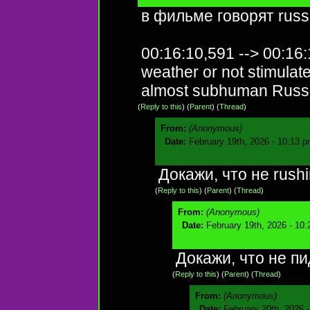
в фильме говорят russ
00:16:10,591 --> 00:16
weather or not stimulat
almost subhuman Russi
(
Reply to this
)
(
Parent
) (
Thread
)
From:
(Anonymous)
Date:
February 19th, 2026 - 10:13 
Докажи, что не rush
(
Reply to this
)
(
Parent
) (
Thread
)
From:
(Anonymous)
Date:
February 19th, 2026 - 10
Докажи, что не п
(
Reply to this
)
(
Parent
) (
Thread
)
From:
(Anonymous)
Date:
February 20th, 2026 