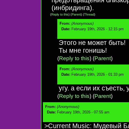
(инбридинга).
(
Reply to this
)
(
Parent
) (
Thread
)
From:
(Anonymous)
Date:
February 19th, 2026 - 12:15 pm
Этого не может быть!
Ты мне гонишь!
(
Reply to this
)
(
Parent
)
From:
(Anonymous)
Date:
February 19th, 2026 - 01:33 pm
угу. а если их съесть
(
Reply to this
)
(
Parent
)
From:
(Anonymous)
Date:
February 19th, 2026 - 07:55 am
>Current Music: Мудевый 