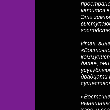
пространс
катится в
Эта земля
выступающ
господств
Итак, вин
«Восточно
коммунист
далее, он
усугубляю
двадцати 
существов
«Восточна
нынешнего
хаос, и вс