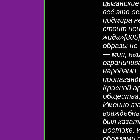
цыганские
всё это о
подмира н
стоит неи
жида»[805
образы не
— мол, на
ограничив
народами.
пропаганд
Красной а
общества,
Именно та
враждебны
был казат
Востоке. 
образами 