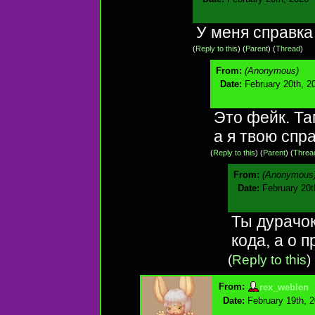
У меня справка 
(
Reply to this
)
(
Parent
) (
Thread
)
From:
(Anonymous)
Date:
February 20th, 2
Это фейк. Та
а я твою спр
(
Reply to this
)
(
Parent
) (
Threa
From:
(Anonymous
Date:
February 20t
Ты дурачок
кода, а о 
(
Reply to this
)
From:
rex_weblen
Date:
February 19th, 