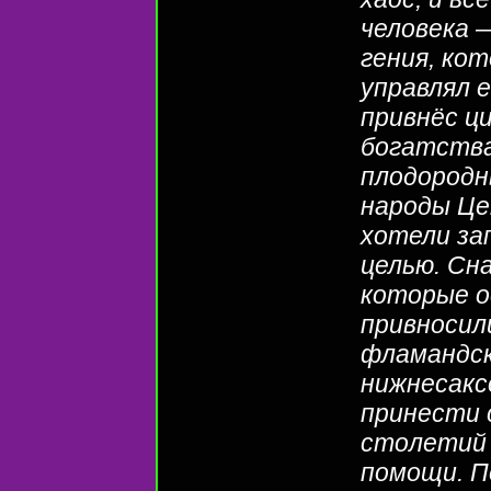
человека 
гения, ко
управлял 
привнёс ц
богатства
плодородн
народы Це
хотели за
целью. Сн
которые о
привносили
фламандск
нижнесакс
принести 
столетий и
помощи. Пё