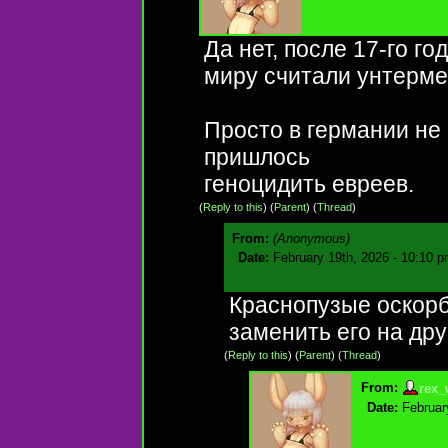
Да нет, после 17-го г
миру считали унтерм
Просто в германии не
пришлось
геноцидить евреев.
(
Reply to this
)
(
Parent
) (
Thread
)
From:
(Anonymous)
Date:
February 19th, 2026 - 10:10 
Краснопузые оскорб
заменить его на дру
(
Reply to this
)
(
Parent
) (
Thread
)
From:
rex_
Date:
Februar