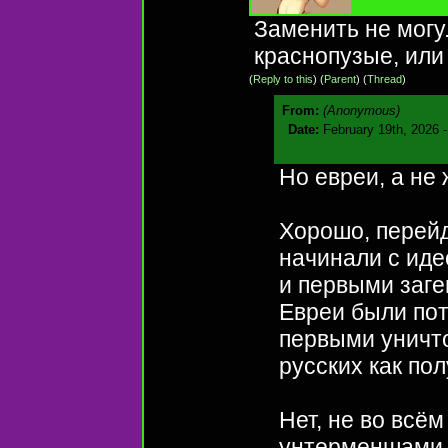
Заменить не могу
краснопузые, или
(
Reply to this
)
(
Parent
) (
Thread
)
From:
(Anonymous)
Date:
February 19th, 2026 
Но евреи, а не
Хорошо, перейд
начинали с иде
и первыми заге
Евреи были пот
первыми уничто
русских как пол
Нет, не во всё
унтерменшами.