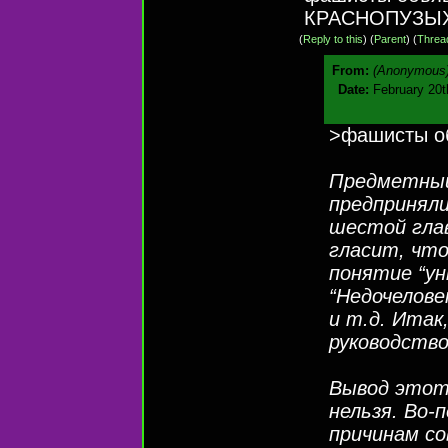
КРАСНОПУЗЫХ 
(
Reply to this
)
(
Parent
) (
Threa
From:
(Anonymous
Date:
February 20t
>фашисты об
Предметный
предприняли
шестой глав
гласит, что
понятие “ун
“Недочелове
и т.д. Итак
руководство
Вывод этот,
нельзя. Во-
причинам с