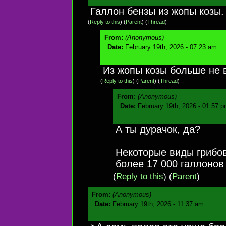
Галлон бензы из жопы козы.
(
Reply to this
)
(
Parent
) (
Thread
)
From:
(Anonymous)
Date:
February 19th, 2026 - 07:23 am
Из жопы козы больше не 
(
Reply to this
)
(
Parent
) (
Thread
)
From:
(Anonymous)
Date:
February 19th, 2026 - 01:57 
А ты дурачок, да?
Некоторые виды грибов
более 17 000 галлонов
(
Reply to this
)
(
Parent
)
From:
(Anonymous)
Date:
February 19th, 2026 - 11:37 am