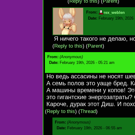
(
Reply to this
)
(
Parent
)
From:
rex_weblen
Date:
February 19th, 2026
Я ничего такого не делаю, н
(
Reply to this
)
(
Parent
)
From:
(Anonymous)
Date:
February 19th, 2026 - 05:21 am
Но ведь ассасины не носят ше
А семь полов это уаще бред. 
А машины времени у копов! Эт
это гигантские энергозатраты?
Кароче, дурак этот Диш. И пох
(
Reply to this
)
(
Thread
)
From:
(Anonymous)
Date:
February 19th, 2026 - 06:55 am