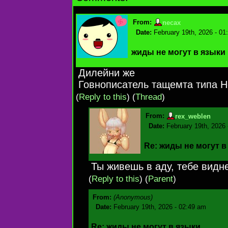
From:
necax
Date:
February 19th, 2026 - 01
жиды не могут в языки
Дилейни же
Говнописатель тащемта типа Н
(
Reply to this
)
(
Thread
)
From:
rex_weblen
Date:
February 19th, 2026
Re: жиды не могут в
Ты живешь в аду, тебе видн
(
Reply to this
)
(
Parent
)
From:
(Anonymous)
Date:
February 19th, 2026 - 02:49 am
Re: жиды не могут в языки