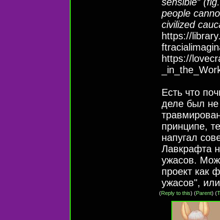
sensible” (fig
people cannot
civilized cauc
https://libra
ftracialimagin
https://lovec
_in_the_Work
Есть что поч
деле был не
травмирова
принципе, те
напугал сове
Лавкрафта н
ужасов. Мож
проект как 
ужасов", или
(
Reply to this
)
(
Parent
) (
T