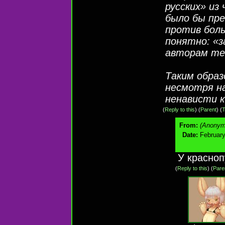
русских» из
было бы пр
против боль
понятно: «з
авторам те
Таким образ
несмотря на
ненависти к
(
Reply to this
)
(
Parent
) (
T
From:
(Anonym
Date:
February
У красноп
(
Reply to this
)
(
Pare