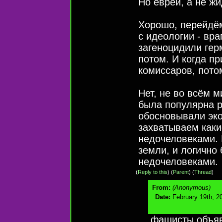
Но евреи, а не ж
Хорошо, перейдём
с идеологии - вр
загеноцидили гер
потом. И когда п
комиссаров, потом
Нет, не во всём 
была популярна р
обосновывали эко
захватываем каки
недочеловеками.
земли, и логично
недочеловеками.
(
Reply to this
)
(
Parent
) (
Thread
)
From:
(Anonymous)
Date:
February 19th, 2
фашисты объяв