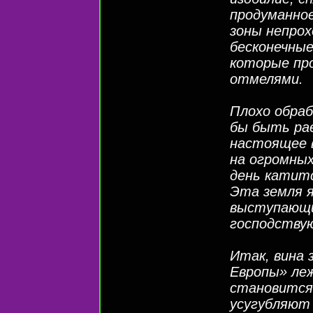
продуманное
зоны непро
бесконечные
которые про
отмелями.
Плохо обра
бы быть рае
настоящее 
на огромных
день катитс
Эта земля 
выступающи
господству
Итак, вина 
Европы» леж
становится 
усугубляют 