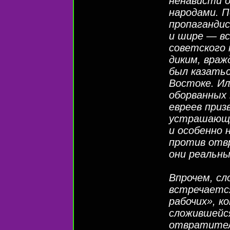
ненависти о
народами. П
пропагандис
и шире — вс
советского
диким, враж
был казатьс
Востоке. И
оборванных 
евреев приз
устрашающе
и особенно 
против отв
они реальны
Впрочем, сл
встречаетс
рабочих», к
сложившейс
отвратитель