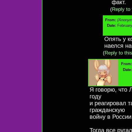
факт.
(
Reply to 
From:
(Anonym
Date:
February
Опять у 
наелся на
(
Reply to thi
From:
Date:
Я говорю, что 
году
и реагировал 
гражданскую
войну в России
Тогда все руга