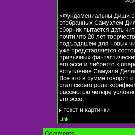
Фуда
«Фундамениальны Диш» сб
отобранных Самуэлем Диле
сборник пытается дать чи
почти что 20 лет творчеств
подъодяшем для новых чит
уже представляется состо
привычных фантастических
его эссе и либретто к опе
вступление Самуэля Делан
Все это в сумме говорит о
стал своего рода корифее
рассмотрю четыре условно
его эссе.
текст и картинки
Link
Comments: