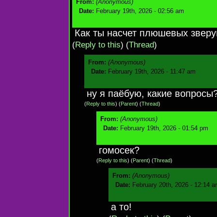
From:
(Anonymous)
Date:
February 19th, 2026 - 02:56 am
Как ты насчет плюшевых звер
(
Reply to this
)
(
Thread
)
From:
(Anonymous)
Date:
February 19th, 2026 - 11:47 am
ну я паёбую, какие вопросы
(
Reply to this
)
(
Parent
) (
Thread
)
From:
(Anonymous)
Date:
February 19th, 2026 - 01:54 pm
гомосек?
(
Reply to this
)
(
Parent
) (
Thread
)
From:
(Anonymous)
Date:
February 20th, 2026 - 12:14 
а то!