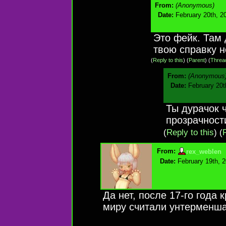
From:
(Anonymous)
Date:
February 20th, 2
Это фейк. Там 
твою справку 
(
Reply to this
)
(
Parent
) (
Threa
From:
(Anonymous
Date:
February 20t
Ты дурачок ч
прозрачност
(
Reply to this
)
(
From:
rex_weblen
Date:
February 19th, 
Да нет, после 17-го года 
миру считали унтерменш