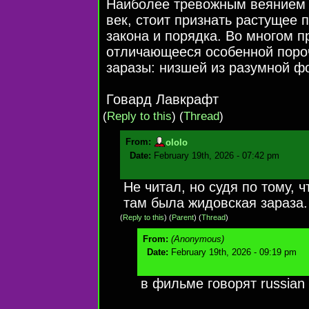
Наиболее тревожным веянием и
век, стоит признать растущее
закона и порядка. Во многом 
отличающееся особенной поро
заразы: низшей из разумной ф
Говард Лавкрафт
(
Reply to this
)
(
Thread
)
From:
ololo
Date:
February 19th, 2026 - 07:42 pm
Не читал, но судя по тому, 
там была жидовская зараза.
(
Reply to this
)
(
Parent
) (
Thread
)
From:
(Anonymous)
Date:
February 19th, 2026 - 09:19 pm
в фильме говорят russian