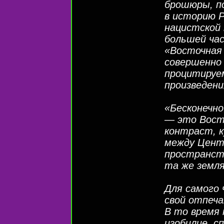
брошюры, п
в историю Р
нацистской 
большей ча
«Восточная 
совершенно 
процитируем
произведени
«Бесконечн
— это Восто
контраст, к
между Цент
пространст
та же земля
Для самого
свой отпеч
В то время 
изобилие, с