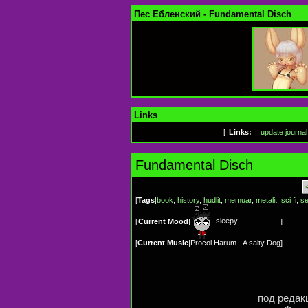
Пес Ебленский - Fundamental Disch
Links
[
Links:
|
update journal
Fundamental Disch
[
Tags
|
book
,
history
,
hudlit
,
memuar
,
metalit
,
sci fi
,
s
sleepy
[
Current Mood
|
]
[
Current Music
|
Procol Harum - A salty Dog
]
под редак