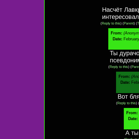
Насчёт Лавк
интересовал
(
Reply to this
)
(
Parent
) (
T
From:
(Anonym
Date:
February
Ты дурачо
псевдони
(
Reply to this
)
(
Pare
From:
(An
Date:
Febr
Вот бл
(
Reply to this
)
From:
Date:
А ты