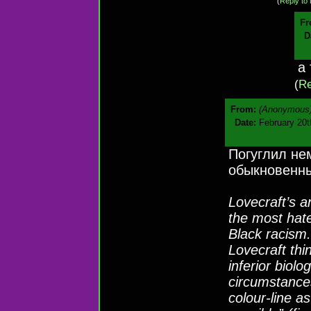
(
Reply to 
Fr
D
а 
(
Re
From:
(Anonymous
Date:
February 20t
Погуглил не
обыкновенны
Lovecraft’s a
the most hatef
Black racism.
Lovecraft thi
inferior biol
circumstances
colour-line a