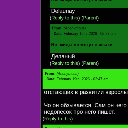
Delaunay
(
Reply to this
)
(
Parent
)
From:
(Anonymous)
Date:
February 19th, 2026 - 05:27 am
Re: жиды не могут в языки
Деланый
(
Reply to this
)
(
Parent
)
From:
(Anonymous)
Date:
February 19th, 2026 - 02:47 am
отстающих в развитии взрослы
Чо он обзывается. Сам он чего
недопесок про него пишет.
(
Reply to this
)