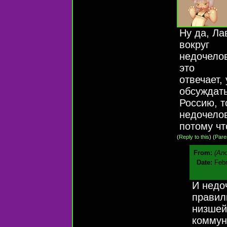
Ну да, Ла
вокруг
недочелов
это
отвечает,
обсуждат
Россию, т
недочело
потому чт
(
Reply to this
)
(
Pare
From:
(An
Date:
Febr
И недо
правил
низшей
коммун