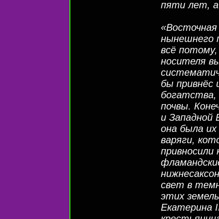
пяти лет, а
«Восточная 
нынешнего п
всё потому,
носителя вы
систематич
бы привнёс 
богатства,
почвы. Коне
и Западной 
она была их
варяги, кот
привносили 
фламандские
нижнесаксо
свет в тем
этих земель
Екатерина І
крестьянина