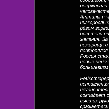
одерживали 
человечеств
Аттилы и Чи
низкорослых
рёвом ворва
блестели от
желания. За
пожарища и 
повторялся
Россия стал
новые недоч
большевизм»
Рейхсфюрер
исправлени
неудивитель
совпадает с
высших руко
сражаетесь