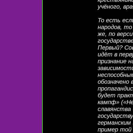
учёного, вра
То есть есл
народов, то
же, по верс
государств
Первый? Сов
идёт в перв
признание н
зависимости
неспособным
обозначено 
пропагандис
будет прак
кампф» («Н
славянства 
государству
германским
пример той 