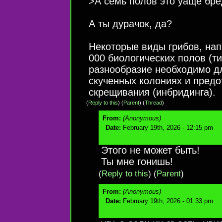
>А семь полов это уаще бре
А ты дурачок, да?
Некоторые виды грибов, нап
000 биологических полов (т
разнообразие необходимо д
скученных колониях и пред
скрещивания (инбридинга).
(
Reply to this
)
(
Parent
) (
Thread
)
From:
(Anonymous)
Date:
February 19th, 2026 - 12:15 pm
Этого не может быть!
Ты мне гонишь!
(
Reply to this
)
(
Parent
)
From:
(Anonymous)
Date:
February 19th, 2026 - 01:33 pm