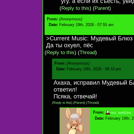
угу. а если их съесть, у
(
Reply to this
)
(
Parent
)
From:
(Anonymous)
Date:
February 19th, 2026 - 07:55 am
>Current Music: Мудевый Блюз
Да ты охуел, пёс
(
Reply to this
)
(
Thread
)
From:
(Anonymous)
Date:
February 19th, 2026 - 08:10 pm
Ахаха, исправил Мудевый Б
ответил!
Псяка, отвечай!
(
Reply to this
)
(
Parent
) (
Thread
)
From:
rex_weblen
Date:
February 19th, 