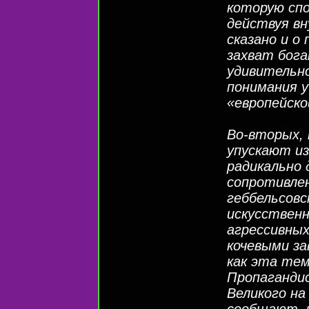
которую сп
действуя вн
сказано и о
захват бога
удивительно
понимания 
«европейско
Во-вторых, 
упускают из
радикально
сопротивлен
геббельсовс
искусствен
агрессивных
кочевыми з
как эта те
Пропаганди
Великого н
сообщают, 