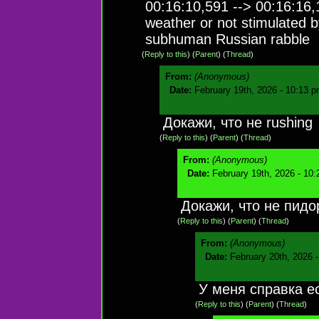
00:16:10,591 --> 00:16:16,
weather or not stimulated 
subhuman Russian rabble
(
Reply to this
)
(
Parent
) (
Thread
)
From:
(Anonymous)
Date:
February 19th, 2026 - 10:13 
Докажи, что не rushing
(
Reply to this
)
(
Parent
) (
Thread
)
From:
(Anonymous)
Date:
February 19th, 2026 - 10
Докажи, что не пидо
(
Reply to this
)
(
Parent
) (
Thread
)
From:
(Anonymous)
Date:
February 20th, 2026 
У меня справка ес
(
Reply to this
)
(
Parent
) (
Thread
)