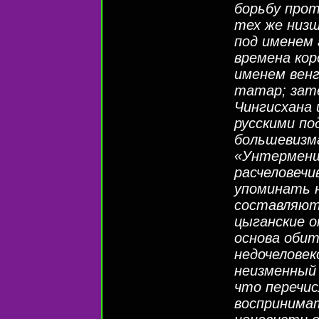
борьбу прот
тех же низш
под именем 
времена кор
именем венг
татар; зате
Чингисхана 
русскими по
большевизма
«Унтерменш
расчеловечи
упоминать н
составляют
цыганские о
основа оби
недочеловек
неизменный 
что перечи
воспринимат