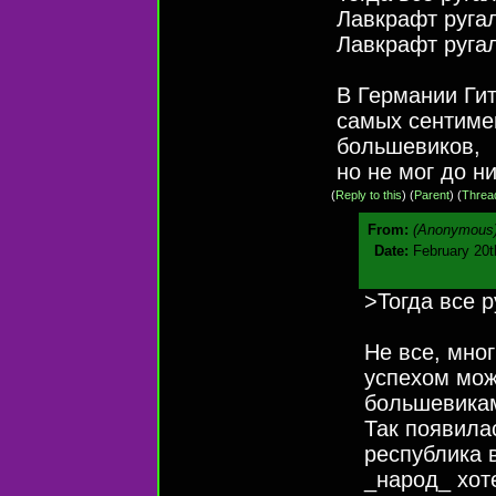
Лавкрафт ругал
Лавкрафт руга
В Германии Гит
самых сентимен
большевиков,
но не мог до н
(
Reply to this
)
(
Parent
) (
Threa
From:
(Anonymous
Date:
February 20t
>Тогда все р
Не все, мно
успехом мож
большевикам
Так появила
республика в
_народ_ хот