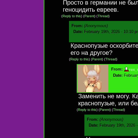
Просто в германии не был
геноцидить евреев.
(
Reply to this
)
(
Parent
) (
Thread
)
From:
(Anonymous)
Date:
February 19th, 2026 - 10:10 
Краснопузые оскорбите
его на другое?
(
Reply to this
)
(
Parent
) (
Thread
)
From:
rex_
Date:
Februar
Заменить не могу. К
краснопузые, или бе
(
Reply to this
)
(
Parent
) (
Thread
)
From:
(Anonymous)
Date:
February 19th, 2026 