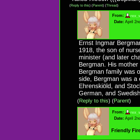
(
Reply to this
)
(
Parent
) (
Thread
)
From:
rex_
Date:
April 2n
Ernst Ingmar Bergman
1918, the son of nurs
minister (and later ch
Bergman. His mother 
Bergman family was or
side, Bergman was a 
Ehrenskiöld, and Stock
German, and Swedish 
(
Reply to this
)
(
Parent
)
From:
rex_
Date:
April 2n
Friendly Fir