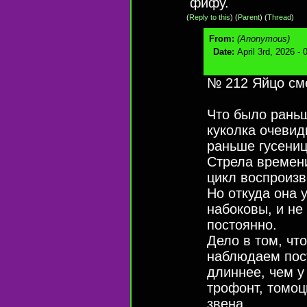
фифу.
(
Reply to this
)
(
Parent
) (
Thread
)
From:
(Anonymous)
Date:
April 3rd, 2026 -
№ 212 Яйцо см
Что было раньш
куколка очевид
раньше гусени
Стрела времени
цикл воспроизв
Но откуда она 
набоковы, и не
постоянно.
Дело в том, чт
наблюдаем пост
длиннее, чем у
трофонт, томоц
звена.