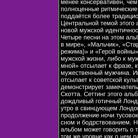
менее консервативен, чем 
полноценные ритмические 
поддаётся более традици
Центральной темой этого 
новой мужской идентичнос
Четыре песни на этом ал
в мире», «Мальчик», «Стар
режима)» и «Герой войны
мужской жизни, либо к му
мной» отсылает к фразе, 
мужественный мужчина. Ин
отсылает к советской культ
демонстрирует замечатель
Скотта. Сеттинг этого аль
дождливый готичный Лондо
утро в свинцующем Лондон
продолжение ночи тусово
сном и бодрствованием. Н
альбом может говорить о 
том же уровне как о нем 