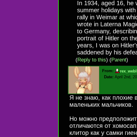
In 1934, aged 16, he
summer holidays with 
rally in Weimar at whi
wrote in Laterna Magi
to Germany, describi
portrait of Hitler on t
years, I was on Hitler
saddened by his defea
(
Reply to this
)
(
Parent
)
From:
rex_webl
Date:
April 2nd, 2
Я не знаю, как плохие
маленьких мальчиков.
Но можно предположить
отличаются от хомосап
клитор как у самки гиен