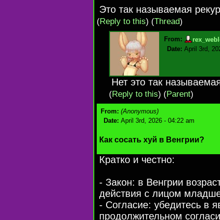
Это так называемая реку
(
Reply to this
)
(
Thread
)
From:
rex_webl
Date:
April 3rd, 2
Нет это так называема
(
Reply to this
)
(
Parent
)
From:
(Anonymous)
Date:
April 3rd, 2026 - 04:22 am
Как сосать хуй в Венгрии?
Кратко и честно:
- Закон: в Венгрии возра
действия с лицом младше
- Согласие: убедитесь в 
продолжительном согласи