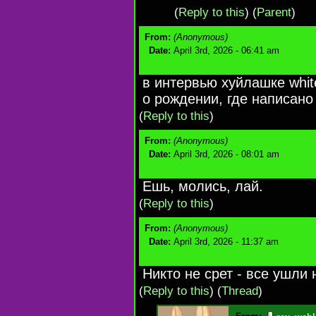
(
Reply to this
)
(
Parent
)
From:
(Anonymous)
Date:
April 3rd, 2026 - 06:41 am
в интервью хуйлашке whit
о рождении, где написа
(
Reply to this
)
From:
(Anonymous)
Date:
April 3rd, 2026 - 08:01 am
Ешь, молись, лай.
(
Reply to this
)
From:
(Anonymous)
Date:
April 3rd, 2026 - 11:37 am
Никто не срет - все ушли 
(
Reply to this
)
(
Thread
)