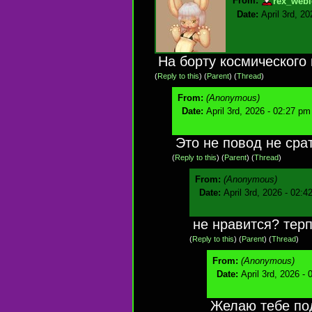
From:
rex_webl
Date:
April 3rd, 2
На борту космического
(
Reply to this
)
(
Parent
) (
Thread
)
From:
(Anonymous)
Date:
April 3rd, 2026 - 02:27 pm
Это не повод не срат
(
Reply to this
)
(
Parent
) (
Thread
)
From:
(Anonymous)
Date:
April 3rd, 2026 - 02:4
не нравится? тер
(
Reply to this
)
(
Parent
) (
Thread
)
From:
(Anonymous)
Date:
April 3rd, 2026 -
Желаю тебе по