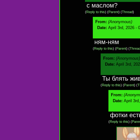
с маслом?
(
Reply to this
)
(
Parent
) (
Thread
)
From:
(Anonymous)
Date:
April 3rd, 2026 -
ням-ням
(
Reply to this
)
(
Parent
) (
Threa
From:
(Anonymous)
Date:
April 3rd, 20
Ты блять жи
(
Reply to this
)
(
Parent
) (
T
From:
(Anonym
Date:
April 3rd
фотки ест
(
Reply to this
)
(
Pare