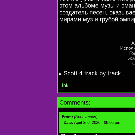
этом альбоме музы и эман
создатель песен, оказыва
мирами муз и грубой эмпи
А
Исполн
Го
Жан
C
Scott 4 track by track
Link
Comments:
From:
(Anonymous)
Date:
April 2nd, 2026 - 08:05 pm