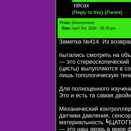
пёсах
(
Reply to this
)
(
Parent
)
From:
(Anonymous)
Date:
April 3rd, 2026 - 03:29 pm
Заметка №414. Из возвра
пытались смотреть на об
— это стереоскопический 
(цисты) вылупляются в с
лишь топологическую тень
Для полноценного изучени
Это и есть та самая двой
Механический контроллер
датчики давления, сенсо
материальность ┗|ЦАТОГВ
— это наш якорь в мире ф