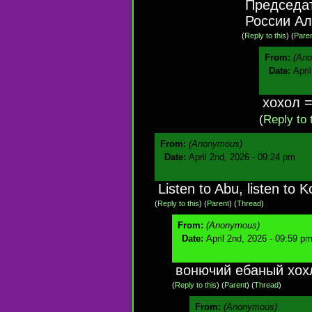
Председат
России Ал
(
Reply to this
)
(
Pare
From:
(An
Date:
Apri
хохол 
(
Reply to 
From:
(Anonymous)
Date:
April 2nd, 2026 - 09:24 pm
Listen to Abu, listen to K
(
Reply to this
)
(
Parent
) (
Thread
)
From:
(Anonymous)
Date:
April 2nd, 2026 - 09:59 p
вонючий ебаный хох
(
Reply to this
)
(
Parent
) (
Thread
)
From:
(Anonymous)