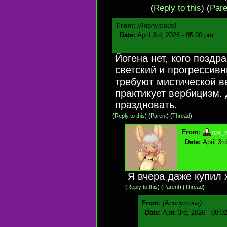
(
Reply to this
)
(
Pare
From:
(Anonymous)
Date:
April 3rd, 2026 - 05:00 pm
Йогена нет, кого позд
светский и прогрессив
требуют мистической в
практикует вербицизм.
праздновать.
(
Reply to this
)
(
Parent
) (
Thread
)
From:
rex_
Date:
April 3r
Я вчера даже купил 
(
Reply to this
)
(
Parent
) (
Thread
)
From:
(Anonymous)
Date:
April 3rd, 2026 - 08:0