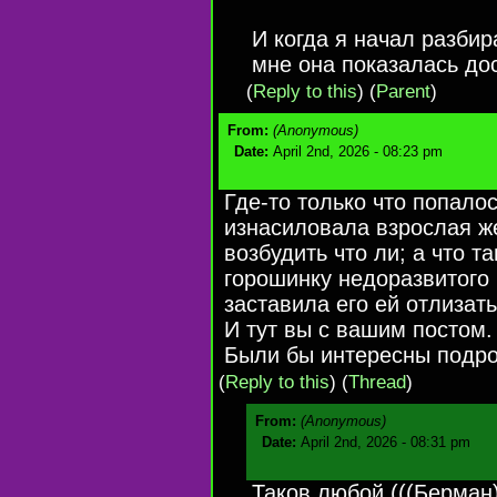
И когда я начал разбир
мне она показалась дос
(
Reply to this
)
(
Parent
)
From:
(Anonymous)
Date:
April 2nd, 2026 - 08:23 pm
Где-то только что попалос
изнасиловала взрослая же
возбудить что ли; а что т
горошинку недоразвитого
заставила его ей отлизать
И тут вы с вашим постом.
Были бы интересны подро
(
Reply to this
)
(
Thread
)
From:
(Anonymous)
Date:
April 2nd, 2026 - 08:31 pm
Таков любой (((Берман)