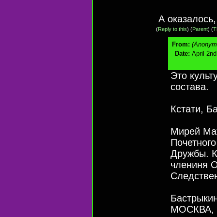
А оказалось,
(
Reply to this
)
(
Parent
) (
T
From:
(Anonym
Date:
April 2n
Это культ
состава.
Кстати, Б
Мирей Ма
Почетного
Дружбы. К
члениня О
Следствен
Бастрыкин
МОСКВА, 2