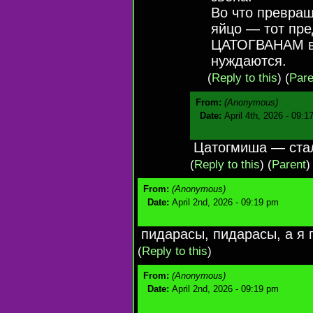
Во что превращ
яйцо — тот пре
ЦАТОГВАНАМ ве
нуждаются.
(
Reply to this
)
(
Pare
From:
(Anonymous)
Date:
April 4th, 2026 - 09:1
Цатогмиша — ста
(
Reply to this
)
(
Parent
)
From:
(Anonymous)
Date:
April 2nd, 2026 - 09:19 pm
пидарасы, пидарасы, а я 
(
Reply to this
)
From:
(Anonymous)
Date:
April 2nd, 2026 - 09:19 pm