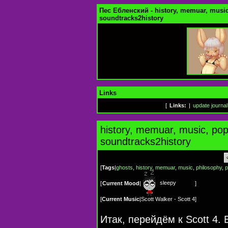
Пес Ебленский - history, memuar, music
soundtracks2history
Links
[
Links:
|
update journal
history, memuar, music, pop
soundtracks2history
[
Tags
|
ghosts
,
history
,
memuar
,
music
,
philosophy
,
p
sleepy
[
Current Mood
|
]
[
Current Music
|
Scott Walker - Scott 4
]
Итак, перейдём к Scott 4.