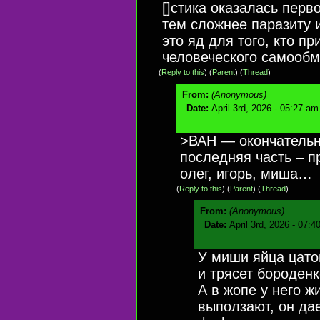
[]стика оказалась пер
тем сложнее паразиту 
это яд для того, кто п
человеческого самообм
(
Reply to this
)
(
Parent
) (
Thread
)
From:
(Anonymous)
Date:
April 3rd, 2026 - 05:27 am
>ВАН — окончательн
последняя часть – пр
олег, игорь, миша…
(
Reply to this
)
(
Parent
) (
Thread
)
From:
(Anonymous)
Date:
April 3rd, 2026 - 07:4
У миши яйца цато
и трясет бороденк
А в жопе у него ж
выползают, он да