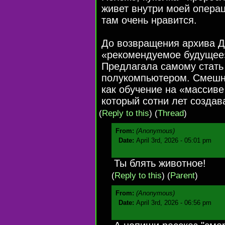
живет внутри моей операц
там очень нравится.
До возвращения архива Д
«рекомендуемое будущее».
Предлагала самому стать
полукомпьютером. Смешно, 
как обучение на «массиве
который сотни лет создав
(
Reply to this
)
(
Thread
)
From:
(Anonymous)
Date:
April 3rd, 2026 - 05:01 pm
Ты блять животное!
(
Reply to this
)
(
Parent
)
From:
(Anonymous)
Date:
April 3rd, 2026 - 06:56 pm