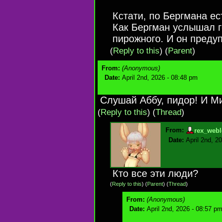
Кстати, по Бергмана ес
Как Бергман услышал г
пирожного. И он предуп
(
Reply to this
)
(
Parent
)
From:
(Anonymous)
Date:
April 2nd, 2026 - 08:48 pm
Слушай Аббу, пидор! И М
(
Reply to this
)
(
Thread
)
From:
rex_webl
Date:
April 2nd, 2
Кто все эти люди?
(
Reply to this
)
(
Parent
) (
Thread
)
From:
(Anonymous)
Date:
April 2nd, 2026 - 08:57 p