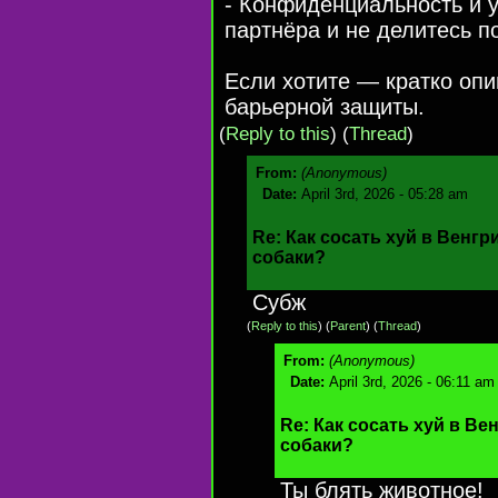
- Конфиденциальность и 
партнёра и не делитесь 
Если хотите — кратко оп
барьерной защиты.
(
Reply to this
)
(
Thread
)
From:
(Anonymous)
Date:
April 3rd, 2026 - 05:28 am
Re: Как сосать хуй в Венгр
собаки?
Субж
(
Reply to this
)
(
Parent
) (
Thread
)
From:
(Anonymous)
Date:
April 3rd, 2026 - 06:11 am
Re: Как сосать хуй в Ве
собаки?
Ты блять животное!