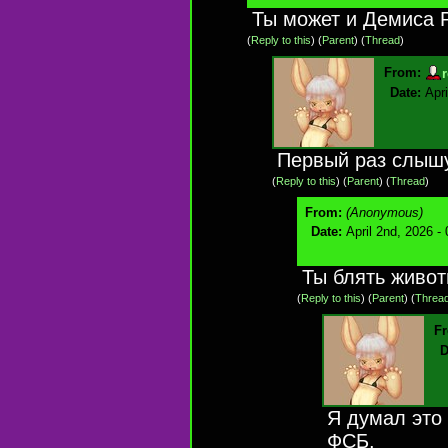
Ты может и Демиса 
(
Reply to this
)
(
Parent
) (
Thread
)
From:
Date:
Apr
Первый раз слышу
(
Reply to this
)
(
Parent
) (
Thread
)
From:
(Anonymous)
Date:
April 2nd, 2026 -
Ты блять живот
(
Reply to this
)
(
Parent
) (
Threa
F
D
Я думал это
ФСБ.