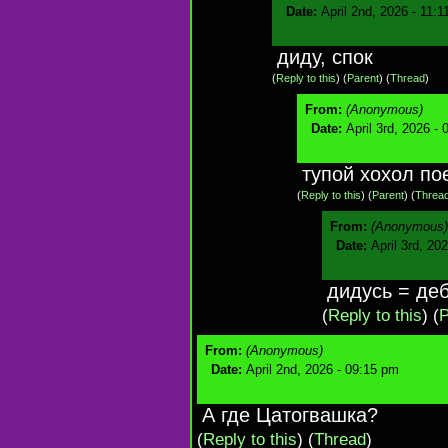
Date:
April 2nd, 2026 - 11:
диду, спок
(
Reply to this
)
(
Parent
) (
Thread
)
From:
(Anonymous)
Date:
April 3rd, 2026 -
тупой хохол по
(
Reply to this
)
(
Parent
) (
Threa
From:
(Anonymous)
Date:
April 3rd, 20
дидусь = де
(
Reply to this
)
(
P
From:
(Anonymous)
Date:
April 2nd, 2026 - 09:15 pm
А где Цатогвашка?
(
Reply to this
)
(
Thread
)