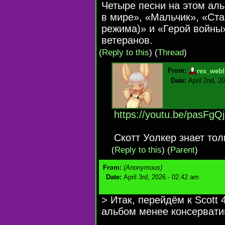
Четыре песни на этом а
в мире», «Мальчик», «Стар
режима)» и «Герой войны
ветеранов.
(
Reply to this
)
(
Thread
)
From:
rex_webl
Date:
April 2nd, 2
https://youtu.be/pasFg
Cкотт Уолкер знает тол
(
Reply to this
)
(
Parent
)
From:
(Anonymous)
Date:
April 3rd, 2026 - 02:42 am
> Итак, перейдём к Scott
альбом менее консерватив