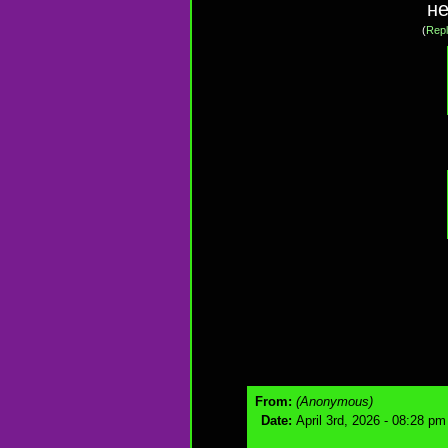
не
(
Repl
From:
(Anonymous)
Date:
April 3rd, 2026 - 08:28 pm