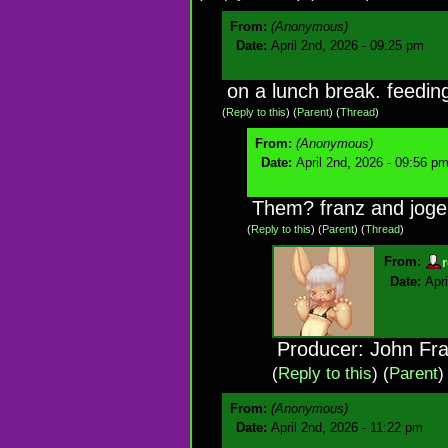
From:
(Anonymous)
Date:
April 2nd, 2026 - 09:25 pm
on a lunch break. feedi
(
Reply to this
)
(
Parent
) (
Thread
)
From:
(Anonymous)
Date:
April 2nd, 2026 - 09:56 p
Them? franz and jog
(
Reply to this
)
(
Parent
) (
Thread
)
From:
Date:
Apr
Producer: John Fr
(
Reply to this
)
(
Parent
)
From:
(Anonymous)
Date:
April 2nd, 2026 - 11:22 pm