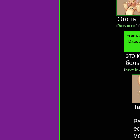
Это ты
(
Reply to this
)
(
From:
Date:
это 
боль
(
Reply to t
Та
Ва
е
ме