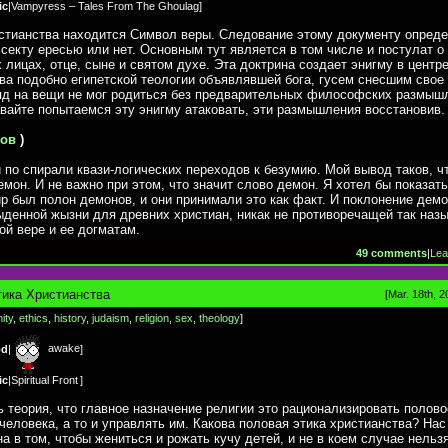
ic
|
Vampyress – Tales From The Ghoulag
]
стианства находится Символ веры. Следование этому документу опред
 секту ересью или нет. Основным тут является в том числе и постулат о 
х лицах, отце, сыне и святом духе. Эта доктрина создает энигму в центр
ва подобно египетской теологии объявлявшей бога, гусем снесшим свое 
яд на вещи не мог родиться без предварительных философских размыш
вайте попытаемся эту энигму атаковать, эти размышления восстановив.
ков
)
по спирали квази-логических переходов к безумию. Мой вывод таков, ч
емон. И не важно при этом, что значит слово демон. Я хотел бы показать
р был полон демонов, и они принимали это как факт. И поклонение дем
денной жызни для древних христиан, никак не противоречащей так наз
ой вере и ее догматам.
49 comments
|
Lea
ика Христианства
[Mar. 18th, 2
nity
,
ethics
,
history
,
judaism
,
religion
,
sex
,
theology
]
awake
od
|
]
ic
|
Spiritual Front
]
ь теория, что главное назначение религии это рационализировать полово
человека, а то и управлять им. Какова половая этика христианства? Нас
она в том, чтобы жениться и рожать кучу детей, и не в коем случае нельз