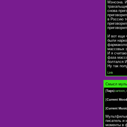
Мэнсона. И
трахальщик
снова приг
приговорил
в Россию т
приговорил
приговорил
И вот еще 
были нарко
фармаколог
массовых э
И я считаю
фаза массо
болтался И
Ну так пол
Link
Cмысл муль
[
Tags
|
cartoon
,
[
Current Moo
[
Current Musi
Мультфильм 
писатель и 
моменты в ф