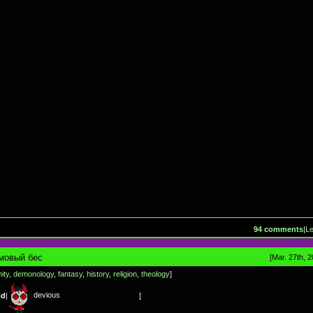
94 comments
|
L
амовый бес
[Mar. 27th, 2
nity
,
demonology
,
fantasy
,
history
,
religion
,
theology
]
devious
od
|
]