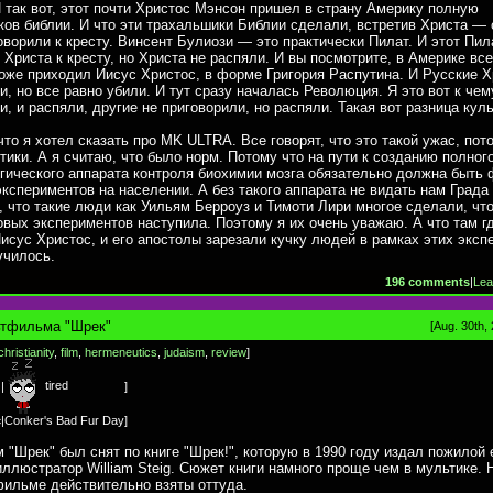
 так вот, этот почти Христос Мэнсон пришел в страну Америку полную
ов библии. И что эти трахальшики Библии сделали, встретив Христа — 
оворили к кресту. Винсент Булиози — это практически Пилат. И этот Пил
 Христа к кресту, но Христа не распяли. И вы посмотрите, в Америке вс
оже приходил Иисус Христос, в форме Григория Распутина. И Русские Х
и, но все равно убили. И тут сразу началась Революция. Я это вот к чем
и, и распяли, другие не приговорили, но распяли. Такая вот разница куль
что я хотел сказать про MK ULTRA. Все говорят, что это такой ужас, пот
тики. А я считаю, что было норм. Потому что на пути к созданию полног
ического аппарата контроля биохимии мозга обязательно должна быть 
кспериментов на населении. А без такого аппарата не видать нам Града
, что такие люди как Уильям Берроуз и Тимоти Лири многое сделали, чт
вых экспериментов наступила. Поэтому я их очень уважаю. А что там гд
исус Христос, и его апостолы зарезали кучку людей в рамках этих эксп
училось.
196 comments
|
Lea
тфильма "Шрек"
[Aug. 30th,
christianity
,
film
,
hermeneutics
,
judaism
,
review
]
tired
d
|
]
c
|
Conker's Bad Fur Day
]
"Шрек" был снят по книге "Шрек!", которую в 1990 году издал пожилой 
иллюстратор William Steig. Сюжет книги намного проще чем в мультике. 
ильме действительно взяты оттуда.