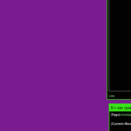
Link
Б-г как хр
[
Tags
|
christia
[
Current Mo