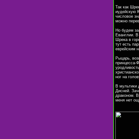
Так как Шре
иудейскую Кабалу. Шрек это שרעק, ч
числовое знач
можно перев
Но будем за
Еванглии. В
Шрека в гор
тут есть па
еврейским н
Рыцарь, воз
принцесса-Ф
уродливость
христианско
ног на голов
В мультики 
Дисней. Зач
драконом. В
меня нет ощ