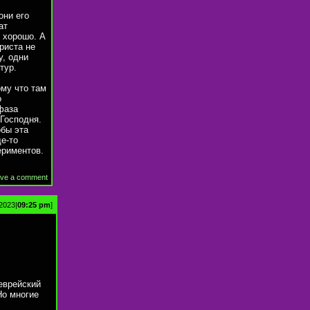
они его
ат
е хорошо. А
риста не
у, одни
тур.
ому что там
о
фаза
 Господня.
обы эта
е-то
ериментов.
ve a comment
 2023|
09:25 pm
]
еврейский
Но многие