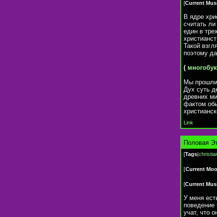
[
Current Mus
В ядре хри
считать ли
един в тре
христианст
Такой взгл
поэтому да
(
многобу
Мы прошли 
Дух суть д
древних ми
фактом обы
христианск
Link
Половая Эт
[
Tags
|
christia
[
Current Mo
[
Current Mus
У меня ест
поведение 
учат, что 