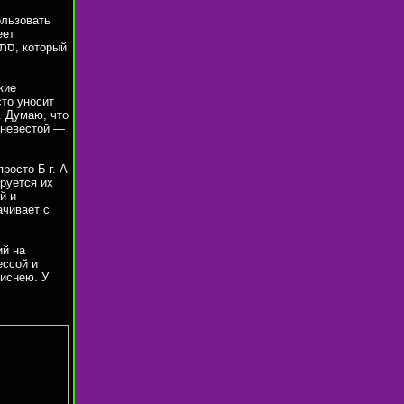
ользовать
кие
сто уносит
. Думаю, что
 невестой —
росто Б-г. А
ируется их
й и
ачивает с
ий на
ессой и
Диснею. У