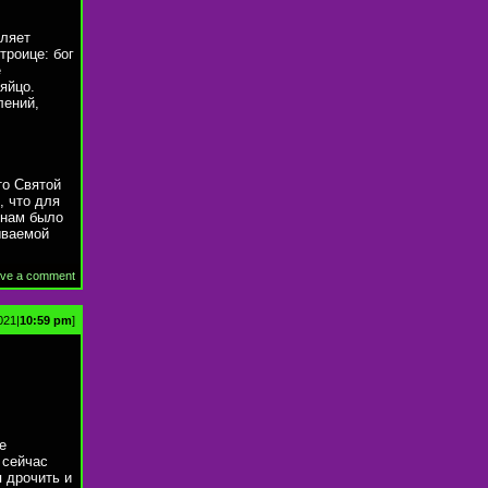
еляет
троице: бог
е
яйцо.
лений,
то Святой
, что для
онам было
ываемой
ve a comment
021|
10:59 pm
]
е
 сейчас
я дрочить и