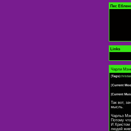
Пес Еблен
Links
Чарли Мэн
[
Tags
|
christia
[
Current Mo
[
Current Mus
Так вот, з
мысль.
Чарльз Мэн
Потому что
И Христом 
людей живу