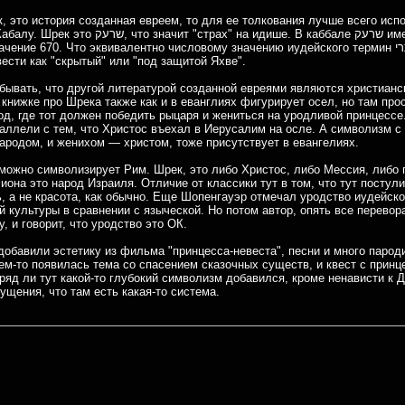
к, это история созданная евреем, то для ее толкования лучше всего исп
то значит "страх" на идише. В каббале שרעק имеет
ение 670. Что эквивалентно числовому значению иудейского термин סתרי, который
ести как "скрытый" или "под защитой Яхве".
бывать, что другой литературой созданной евреями являются христианс
 книжке про Шрека также как и в еванглиях фигурирует осел, но там про
од, где тот должен победить рыцаря и жениться на уродливой принцессе
раллели с тем, что Христос въехал в Иерусалим на осле. А символизм с
ародом, и женихом — христом, тоже присутствует в евангелиях.
можно символизирует Рим. Шрек, это либо Христос, либо Мессия, либо п
иона это народ Израиля. Отличие от классики тут в том, что тут постул
, а не красота, как обычно. Еще Шопенгауэр отмечал уродство иудейско
й культуры в сравнении с языческой. Но потом автор, опять все перевор
у, и говорит, что уродство это ОК.
добавили эстетику из фильма "принцесса-невеста", песни и много парод
ем-то появилась тема со спасением сказочных существ, и квест с принц
ряд ли тут какой-то глубокий символизм добавился, кроме ненависти к 
ущения, что там есть какая-то система.