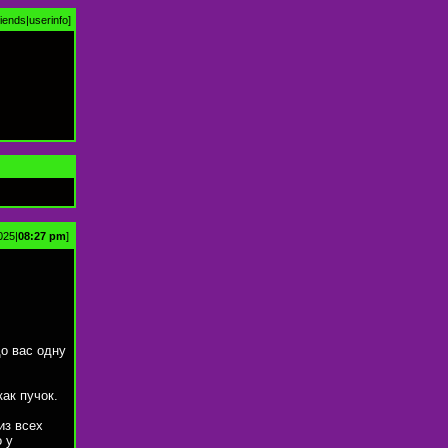
riends
|
userinfo
]
025|
08:27 pm
]
до вас одну
ак пучок.
из всех
 у