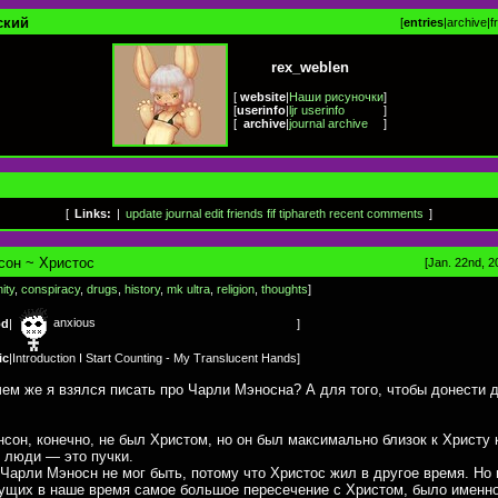
ский
[
entries
|
archive
|
f
rex_weblen
[
website
|
Наши рисуночки
]
[
userinfo
|
ljr userinfo
]
[
archive
|
journal archive
]
[
Links:
|
update journal
edit friends
fif
tiphareth
recent comments
]
сон ~ Христос
[Jan. 22nd, 2
nity
,
conspiracy
,
drugs
,
history
,
mk ultra
,
religion
,
thoughts
]
anxious
od
|
]
ic
|
Introduction I Start Counting - My Translucent Hands
]
ачем же я взялся писать про Чарли Мэносна? А для того, чтобы донести 
сон, конечно, не был Христом, но он был максимально близок к Христу к
 люди — это пучки.
Чарли Мэносн не мог быть, потому что Христос жил в другое время. Но 
щих в наше время самое большое пересечение с Христом, было именно