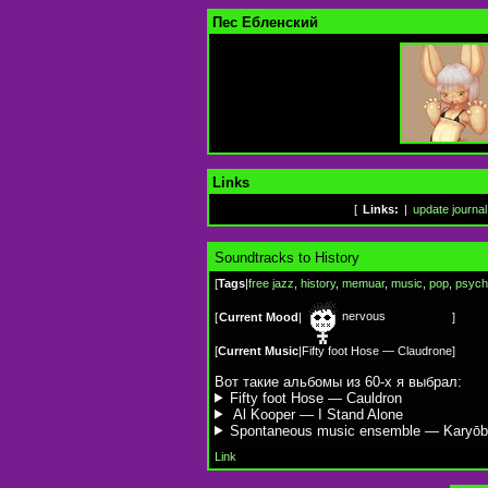
Пес Ебленский
Links
[
Links:
|
update journal
Soundtracks to History
[
Tags
|
free jazz
,
history
,
memuar
,
music
,
pop
,
psych
nervous
[
Current Mood
|
]
[
Current Music
|
Fifty foot Hose — Claudrone
]
Вот такие альбомы из 60-х я выбрал:
Fifty foot Hose — Cauldron
Al Kooper — I Stand Alone
Spontaneous music ensemble — Karyōb
Link