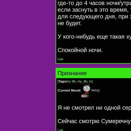
где-то до 4 часов ночи/утр
если заснуть в это время,
для следующего дня, при 
не будет.
У кого-нибудь еще такая х
Спокойной ночи.
Link
Признание
[
Tags
|
my life
,
my_life
,
tv
]
busy
[
Current Mood
|
]
Я не смотрел ни одной се
Сейчас смотрю Сумеречную
Link