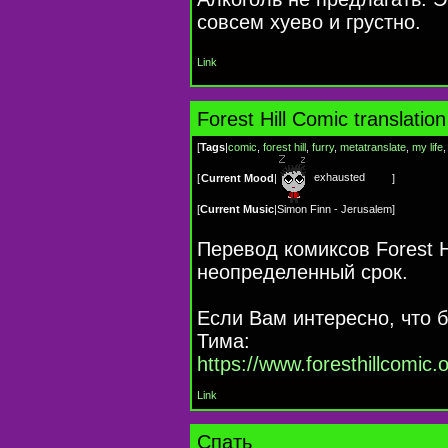
совсем хуево и грустно.
Link
Forest Hill Comic translation
[
Tags
|
comic
,
forest hill
,
furry
,
metatranslate
,
my life
exhausted
[
Current Mood
|
]
[
Current Music
|
Simon Finn - Jerusalem
]
Перевод комиксов Forest H
неопределенный срок.
Если Вам интересно, что 
Тима:
https://www.foresthillcomic.
Link
Cпать