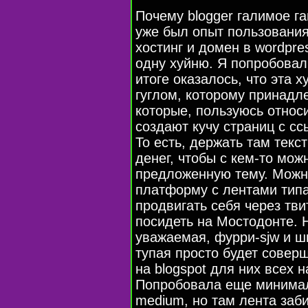
Почему blogger галимое га
уже был опыт пользования 
хостинг и домен в wordpre
одну хуйню. Я попробовал
итоге оказалось, что эта 
гуглом, которому принадле
которые, пользуюсь относ
создают кучу страниц с сс
То есть, держать там текст
денег, чтобы с кем-то мо
предложенную тему. Можн
платформу с лентами типа
продвигать себя через тв
посидеть на Мостодонте. 
уважаемая, фурри-sjw и ш
тупая просто будет совер
на blogspot для них всех 
Попробовала еще минима
medium, но там лента заби