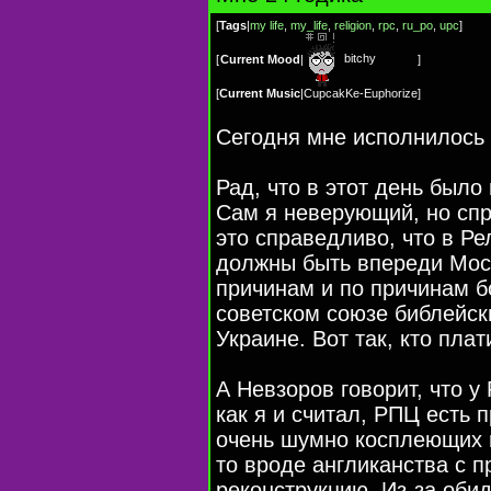
[
Tags
|
my life
,
my_life
,
religion
,
rpc
,
ru_po
,
upc
]
bitchy
[
Current Mood
|
]
[
Current Music
|
СupcakKe-Euphorize
]
Сегодня мне исполнилось 
Рад, что в этот день был
Сам я неверующий, но спр
это справедливо, что в Р
должны быть впереди Моск
причинам и по причинам б
советском союзе библейск
Украине. Вот так, кто плат
А Невзоров говорит, что у
как я и считал, РПЦ есть 
очень шумно косплеющих 
то вроде англиканства с п
реконструкцию. Из-за оби