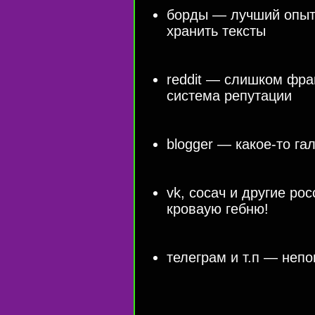
борды — лучший опыт
хранить тексты
reddit — слишком фр
система репутации
blogger — какое-то га
vk, сосач и другие ро
кроваую гебню!
телеграм и т.п — непо