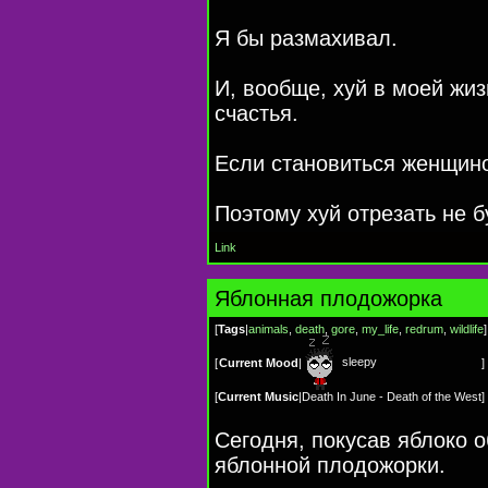
Я бы размахивал.
И, вообще, хуй в моей жиз
счастья.
Если становиться женщино
Поэтому хуй отрезать не б
Link
Яблонная плодожорка
[
Tags
|
animals
,
death
,
gore
,
my_life
,
redrum
,
wildlife
]
sleepy
[
Current Mood
|
]
[
Current Music
|
Death In June - Death of the West
]
Сегодня, покусав яблоко 
яблонной плодожорки.