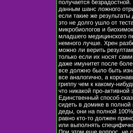
получается безрадостной. 
данным шанс ложного отри
если такие же результаты 
это не долго ушло от тест
микробиологов и биохимок
младшего медицинского пе
немного лучше. Хрен разб
можно ли верить резултам
только если их носят сам
даже имунитет после боле
все должно было быть изн
все аналогично, а корона
гриппу чем к какому-нибуд
что никакой про-активной 
Единственный способ сказа
сидеть в домике в полной
деды, они на полной 100% 
равно кто-то должен прин
или выполнять специфичкс
При этом еще вопрос, не с