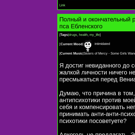
Link
Полный и окончательный 
пса Ебленского
[
Tags
|
drugs
,
health
,
my_life
]
intimidated
[
Current Mood
|
[
Current Music
|
Sisters of Mercy - Some Girls Wan
Я достиг невиданного до 
жалкой личности ничего н
пресмыкаться перед Вениа
Думаю, что причина в том,
антипсихотики против моей
себя и компенсировать не
принимать анти-анти-психо
психотики посоветуете?
Алкоголь не предлагать. Э