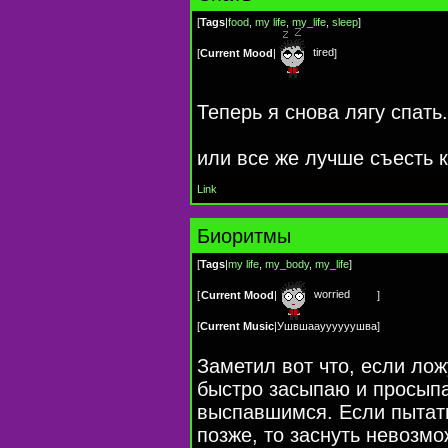
[
Tags
|
food
,
my life
,
my_life
,
sleep
]
tired
[
Current Mood
|
]
Теперь я снова лягу спать.
или все же лучше съесть 
Link
Биоритмы
[
Tags
|
my life
,
my_body
,
my_life
]
worried
[
Current Mood
|
]
[
Current Music
|
Ушвшаауууууушва
]
Заметил вот что, если лож
быстро засыпаю и просыпа
выспавшимся. Если пытать
позже, то заснуть невозм