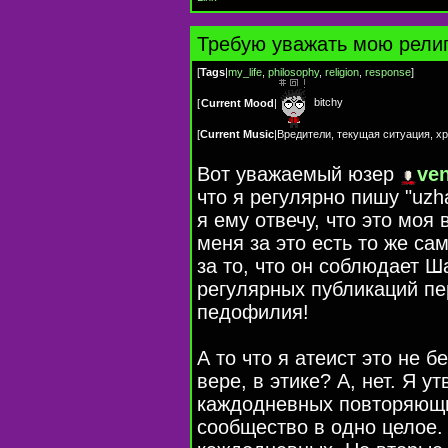
Требую уважать мою рели
[
Tags
|
my_life
,
philosophy
,
religion
,
response
]
bitchy
[
Current Mood
|
[
Current Music
|
Вредители, текущая ситуация, х
Вот уважаемый юзер
ve
что я регулярно пишу "uz
я ему отвечу, что это моя
меня за это есть то же сам
за то, что он соблюдает Ш
регулярных публикаций пер
педофилия!
А то что я атеист это не б
вере, в этике? А, нет. Я у
каждодневных повторяющи
сообщество в одно целое.