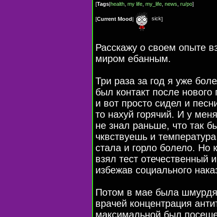
[
Tags
|
health
,
my life
,
my_life
,
news
,
ru/po
]
sick
[
Current Mood
|
]
Расскажу о своем опыте 
миром ебанным.
Три раза за год я уже бо
был контакт после нового 
и вот просто сидел и песни
то нахуй горячий. И у мен
не знал раньше, что так б
чквствуешь и температура
стала и горло болело. Но 
взял тест отечественный и
избежав социального нака
Потом в мае была шмурдяк
врачей концентрация анти
максимальной был посеше