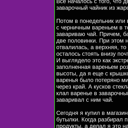
Все началось с того, что 
заварочный чайник из жаро
Потом в понедельник или 
с черничным вареньем в то
завариваю чай. Причем, б
две половинки. При этом 
отвалилась, а верхняя, то 
осталось стоять внизу по
И выглядело это как экстр
заполненная вареньем роз
высоты, да я еще с крышк
варенья было потеряно ми
через край. А кусков стекл
клал варенье в заварочный
заваривал с ним чай.
Сегодня я купил в магазин
бутылки. Когда разбирал п
продукты, а делал я это н