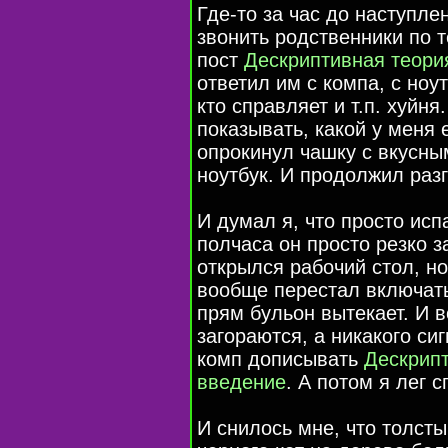
Где-то за час до наступле
звонить родственники по т
пост
Дескриптивная теори
ответил им с компа, с ноу
кто справляет и т.п. хуйня
показывать, какой у меня е
опрокинул чашку с вкусны
ноутбук. И продолжил раз
И думал я, что просто испа
полчаса он просто резко з
открылся рабочий стол, но
вообще перестал включать
прям бульон вытекает. И 
загораются, а никакого си
комп дописывать
Дескрипт
введение
. А потом я лег с
И снилось мне, что толсты