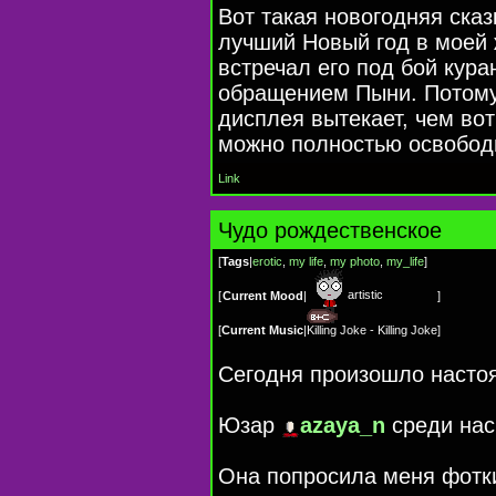
Вот такая новогодняя ска
лучший Новый год в моей 
встречал его под бой кура
обращением Пыни. Потому-
дисплея вытекает, чем вот 
можно полностью освободи
Link
Чудо рождественское
[
Tags
|
erotic
,
my life
,
my photo
,
my_life
]
artistic
[
Current Mood
|
]
[
Current Music
|
Killing Joke - Killing Joke
]
Сегодня произошло насто
Юзар
azaya_n
среди нас
Она попросила меня фотки