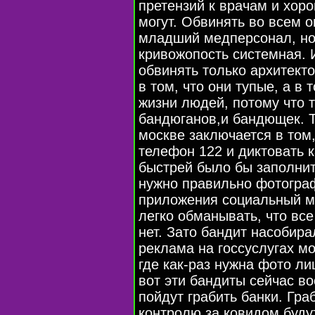
претензий к врачам и хор
могут. Обвинять во всем 
младший медперсонал, но 
кривожопость системная. 
обвинять только архитекто
в том, что они тупые, а в 
жизни людей, потому что т
бандюганов,и бандющек. Т
москве заключается в том,
телефон 122 и диктовать к
быстрей было бы заполнит
нужно правильно фотограф
приложения социальный м
легко обманывать, что все
нет. Зато бандит насобира
реклама на госсуслугах мо
где как-раз нужна фото ли
вот эти бандиты сейчас в
пойдут грабить банки. Гра
контролю за ковидом буду