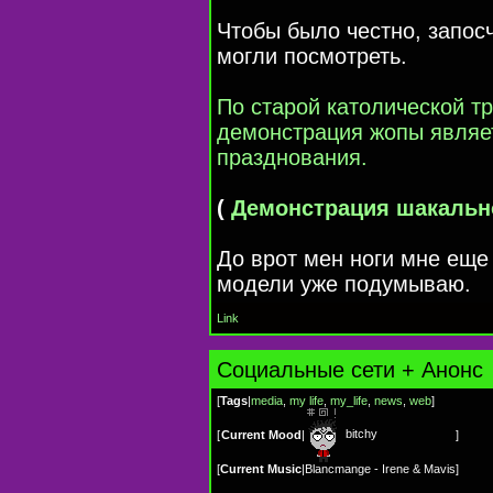
Чтобы было честно, запосч
могли посмотреть.
По старой католической тр
демонстрация жопы являе
празднования.
(
Демонстрация шакальн
До врот мен ноги мне еще 
модели уже подумываю.
Link
Cоциальные сети + Анонс
[
Tags
|
media
,
my life
,
my_life
,
news
,
web
]
bitchy
[
Current Mood
|
]
[
Current Music
|
Blancmange - Irene & Mavis
]