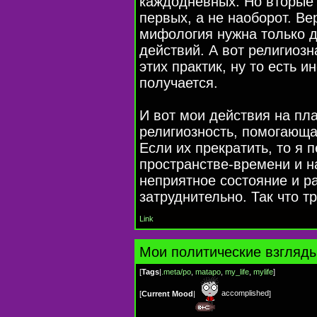
каждодневных. Но вторые 
первых, а не наоборот. Ве
мифология нужна только 
действий. А вот религиозн
этих практик, ну то есть и
получается.
И вот мои действия на пла
религиозность, помогающа
Если их прекратить, то я 
пространстве-времени и н
неприятное состояние и р
затруднительно. Так что т
Link
Мои политические взгляд
[
Tags
|
.meta/po
,
matapo
,
my_life
,
mylife
]
accomplished
[
Current Mood
|
]