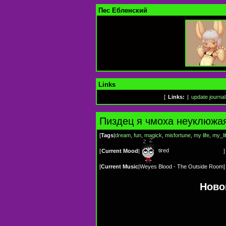
Пес Ебленский
Links
[
Links:
|
update journal
Пиздец я чмоха неуклюжа
[
Tags
|
dream
,
fun
,
magick
,
misfortune
,
my life
,
my_li
tired
[
Current Mood
|
]
[
Current Music
|
Weyes Blood - The Outside Room
]
Ново