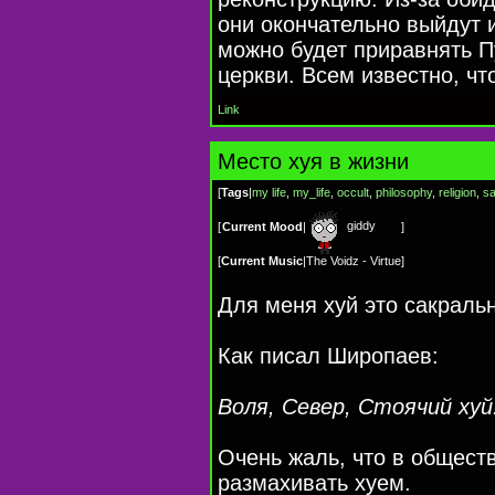
они окончательно выйдут 
можно будет приравнять Пу
церкви. Всем известно, чт
Link
Место хуя в жизни
[
Tags
|
my life
,
my_life
,
occult
,
philosophy
,
religion
,
s
giddy
[
Current Mood
|
]
[
Current Music
|
The Voidz - Virtue
]
Для меня хуй это сакральн
Как писал Широпаев:
Воля, Север, Стоячий хуй
Очень жаль, что в общест
размахивать хуем.