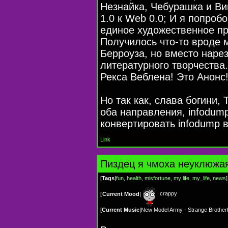
Незнайка, Чебурашка и Ви
1.0 к Web 0.0; И я попроб
единое художественное п
Получилось что-то вроде м
Берроуза, но вместо нарез
литературного творчества
Рекса Веблена! Это Анонс
Но так как, слава богини,
оба направления, infodump
конвертировать infodump в
Link
Пиздец я чмоха неуклюжа
[
Tags
|
fun
,
health
,
misfortune
,
my life
,
my_life
,
news
]
crappy
[
Current Mood
|
[
Current Music
|
New Model Army - Strange Brothe