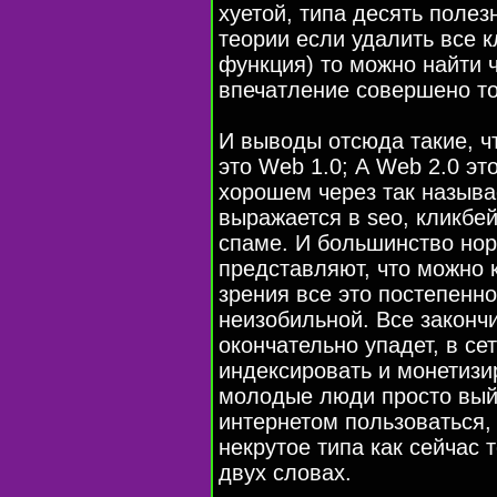
хуетой, типа десять полез
теории если удалить все к
функция) то можно найти ч
впечатление совершено т
И выводы отсюда такие, чт
это Web 1.0; А Web 2.0 эт
хорошем через так назыв
выражается в seo, кликбе
спаме. И большинство нор
представляют, что можно к
зрения все это постепенно
неизобильной. Все закончи
окончательно упадет, в сет
индексировать и монетизи
молодые люди просто выйд
интернетом пользоваться, 
некрутое типа как сейчас т
двух словах.