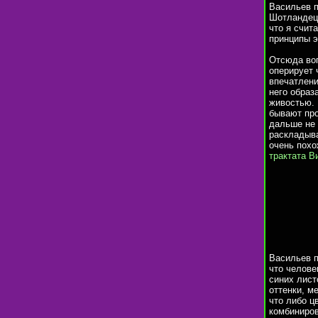
Васильев п
Шотландец 
что я счит
принципы э
Отсюда воп
оперирует 
впечатлени
него образ
живостью. 
бывают про
дальше не 
раскладыва
очень пох
трактата В
Васильев п
что челове
синих лист
оттенки, м
что либо ц
комбиниров