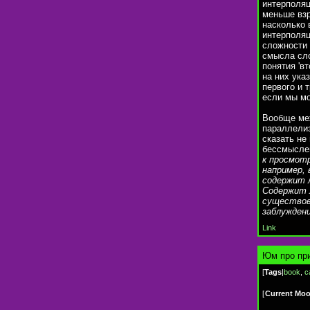
интерполяц
меньше взр
насколько 
интерполяц
сложности 
смысла сло
понятия 'в
на них ука
первого и 
если мы мо
Вообще ме
параллелиз
сказать не
бессмысле
к просмот
например, 
содержит л
Содержит л
существова
заблуждени
Link
Юм про пр
[
Tags
|
book
,
c
[
Current Mo