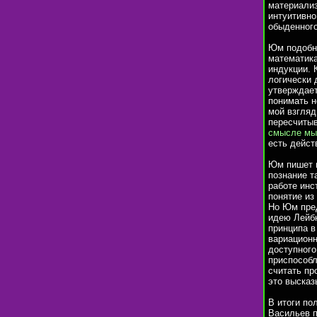
материализ
интуитивно
обыденного
Юм подобно
математика
индукции. 
логически 
утверждает
понимать н
мой взгляд
пересчитыв
смысле мы
есть дейст
Юм пишет п
познание т
работе инс
понятие из
Но Юм пред
идею Лейбн
принципа в
вариационн
доступного
приспособл
считать пр
это высказ
В итоги по
Васильев 