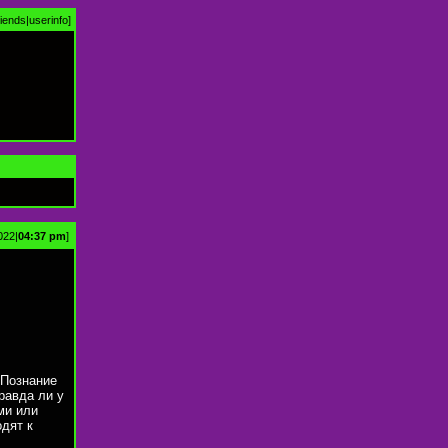
riends
|
userinfo
]
022|
04:37 pm
]
 Познание
равда ли у
ми или
одят к