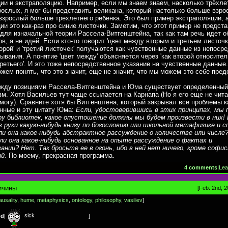
ии и экстраполяцию. Например, если мы знаем знаем, насколько трёхле
ослых, я мог бы представить великана, который настолько больше взро
взрослый больше трехлетнего ребенка. Это был пример экстраполяции, 
ии это как-раз про синие листочки. Заметим, что этот пример не предст
для изначальной теории Рассела-Витгенштейна, так как там речь идет о
в, а не идей. Если кто-то говорит 'цвет между вторым и третьем листочк
торой' и 'третий листочек' получаются как чувственные данные из непоср
зывания. А понятие 'цвет между' объясняется через 'как второй относите
третьего'. И это тоже непосредственное указание на чувственные данные
жем понять, что это значит, еще не значит, что мы можем это себе пред
жду позициями Рассела-Витгенштейна и Юма существует определенный
м. Хотя Васильев тут чаще ссылается на Карнапа (Но я его еще не чита
 могу). Сравните хотя бы Витгенштена, который закрывал все проблемы к
нные и эту цитату Юма:
Если, удостоверившись в этих принципах, мы
ру библиотек, какое опустошение должны мы будем произвести в них!
в руки какую-нибудь книгу по богословию или школьной метафизике и с
и она какое-нибудь абстрактное рассуждение о количестве или числе
и она какое-нибудь основанное на опыте рассуждение о фактах и
нии? Нет. Так бросьте ее в огонь, ибо в ней нет ничего, кроме софи
й.
По моему, прекрасная программа.
4 comments
|
Lea
ичины
[Feb. 2nd, 2
ausality
,
hume
,
metaphysics
,
ontology
,
philosophy
,
vasiliev
]
sick
od
|
]