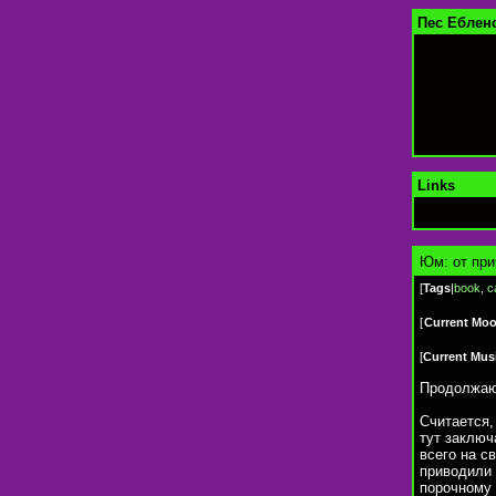
Пес Еблен
Links
Юм: от при
[
Tags
|
book
,
c
[
Current Mo
[
Current Mus
Продолжаю
Считается,
тут заключ
всего на с
приводили 
порочному 