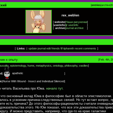
ский
[
entries
|
archive
|
f
rex_weblen
[
website
|
Наши рисуночки
]
[
userinfo
|
ljr userinfo
]
[
archive
|
journal archive
]
[
Links:
|
update journal
edit friends
fif
tiphareth
recent comments
]
чин к опыту.
[Feb. 4th, 2
ausality
,
epistemology
,
hume
,
metaphysics
,
ontology
,
philosophy
,
vasiliev
]
apathetic
od
|
]
ic
|
Nurse With Wound - Insect and Individual Silenced
]
 читать Васильева про Юма.
начало тут
.
 что онсновный вклад Юма в философию был в области эпистемологии.
алось в усвоении причина-следственных связей. Но тут встает вопрос, п
вете есть причина? До этого философы-рационалисты считали очевидны
доказательства этого. Но Юм показал, что все эти доказательства прив
кругу. И можно представить, например, что где-то на краю галактики