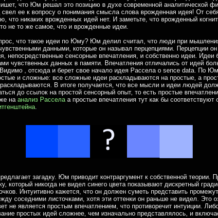
ишет, что Юм решал это позицию в духе современной аналитической ф
свел ее к вопросу о понимания смысла слова врожденная идея! От себя
аю, что никаких врожденных идей нет. И заметьте, что врожденный когни
то не то же самое, что и врожденные идеи.
рос, что такое идеи по Юму? Юм делил считал, что люди при мышлени
чувственными данными, которые он называл перцепциями. Перцепции он
я, непосредственные сенсорные впечатления, и собственно идеи. Идеи
ами чувственных данных в памяти. Впечатления отличались от идей бо
Видимо , отсюда и берет свое начало идея Рассела о sence data. По Ю
стые и сложные: все сложные идеи раскладываются на простые, а прос
раскладываются. В итоге получается, что все мысли и идеи людей дол
ться до ссылок на простой сенсорный опыт, то есть простые впечатлени
оже на
анализ Рассела
а простые впечатления тут как бы соответствуют 
итгенштейна
.
редлагает загадку. Юм приводит контраргумент к собственной теории. 
ку, который никогда не видел синего цвета показывают дискретный гради
очков. Интуитивно кажется, что он должен суметь представить промежу
ежду соседними листочками, хотя эти оттенки он раньше не видел. Это о
вет не является простым впечатлением, что противоречит интуиции. Либ
ание простых идей сложнее, чем изначально представлялось, и включа