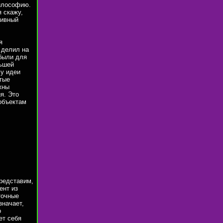
илософию.
 скажу,
тивный
я
 делил на
 были для
льшей
му идеи
тые
жны
я. Это
объектам
Представим,
ент из
точные
значает,
о
ет себя