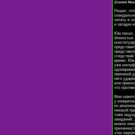
[
Current Mus
Решил, что
скандальна
читать в э
и загадки 
Юм писал, 
близостью 
конституир
представит
представле
следствий 
время, Юм 
уже контрф
одновремен
причиной д
него ударя
или прикос
что против
Мне кажетс
у конкретн
их реализо
никакой пр
тоже ощуще
ожиданий. 
можно опис
причинност
этих вероя