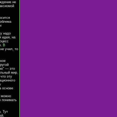
рждение не
 аксиомой
осится
роблема
и
ку надо
я идея, на
роцесс
е.
В
 не учил, то
ское
ругой
ию" — это
альный мир.
что эту
ационного
у
а основе
, можно
ю понимать
. Тут
ей.