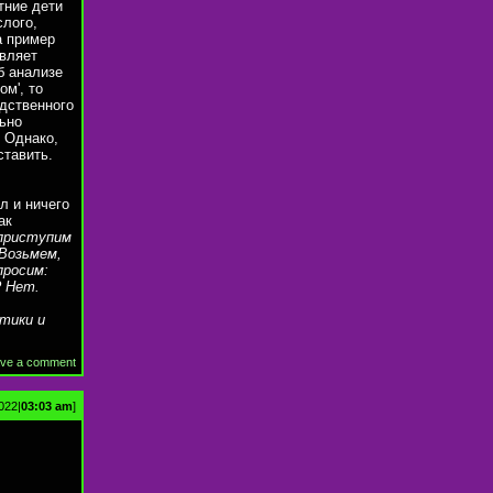
тние дети
слого,
а пример
авляет
б анализе
ом', то
едственного
льно
. Однако,
ставить.
л и ничего
ак
 приступим
 Возьмем,
просим:
? Нет.
стики и
ve a comment
022|
03:03 am
]