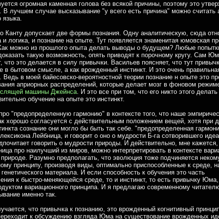
уется огромная каменная голова без всякой причины, поэтому это утве
. В лучшем случае высказывание "у всего есть причина" можно считать
 языка.
 Канту допускает две формы познания. Одну аналитическую, сюда отн
 и логика, и познание на опыте. Тут появляется знаменитая юмовская п
Как можно из прошлого опыта делать выводы о будущем? Любые попытк
доказать такую возможность, опять приводят к порочному кругу. Сам Юм
, что это делается в силу привычки. Васильев поясняет, что тут привыч
е в бытовом смысле, а как врожденный инстинкт. И это очень правильна
. Ведь в моей байесовско-вероятностной теории познание н опыте это п
ания априорных распределений, которые делает мозг в фоновом режим
слящей машины Джейнса
. И это все при том, что его никто этого делать
вительно обучение на опыте это инстинкт.
ро "предопределенную гармонию" в контексте того, что наше эмпириче
ак хорошо согласуется с действительным положением вещей, хотя при д
тинкта сознание они могло бы быть так себе. "предопределенная гармон
 лексикона Лейбница, и говорит о оно о мудрости Б-га сотворившего иде
почитает говорить о мудрости природы. И действительно, мне кажется, 
ица про наилучший из миров, можно интерпретировать в контексте вари
 природе. Разумно предполагать, что эволюция тоже подчиняется неком
ому принципу, производя виды, оптимально приспособленные к среде, н
 генетического материала. И если способность к обучения это часть
ения к быстро-меняющейся среде, то и инстинкт, то есть привычку Юма
одуктом вариационного принципа. И я предлагаю современному читател
ывание именно так.
лучается, что привычка к познанию, это врожденный когнитивный принцип
переходит к обсуждению взгляда Юма на существование врожденных ид