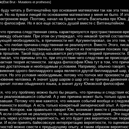
ic
|
Etat Brut - Mutations et protheses
]
 буду читать у Витгенштейна про основания математики так как эта тема
я. Но на бумаги лекций по основаниям математики у меня не было. И эт
лектронном виде. Поэтому, начал на бумаге читать Васильева про Юма,
его философии. Но я все еще остаюсь душой вместе с Витгенштейном.
что причина следственная связь характеризуются пространственное-вр
между объектами. При этом он утверждал, что никакой третей составля
ующей необходимость, в причинности нет. Аргументировал, он это тем, 
ь, что любая причина-следственная не реализуется. Вместо Этого, пис
ние о причина-следственных связах берется из повторения похожих пар
в прошлом. Такой подход называется регулярной теорией причинности. 
писал, что причины это то, при отсутствии чего следствие не происходит
актная теория истинности. загадка философии Юма тут в том, что при
но достаточным и необходимым условием. Например, обычно говорят, ч
вижения одного биллиардного шара является другой биллиардный шар, 
ется. Но это условия необходимым, потому что толчок мог произвести д
новение человека. А значит удар шаром о шар это не причина движения
оречит логики обыденного языка, а значит духу Юмовской философии.
я, что эту проблему можно было бы решить, что причины и следствия ес
ых реализовавшихся событий. А у них причина может быть только одна к
вавшая. Потому что мне кажется, что никаких событий вообще и следов
ичинности вообще. А есть только конкретный эмпирический опыт. А прич
ние. Которое, как правильно говорит Юм, возникает вместе с реализац
А если события не реализуются, то мы испытываем удивление. Эти ощ
ать через условную вероятность, но это будет уже вероятностная теори
и. И если принять байесовскую интерпретацию вероятности, то оценива
тностей можно свести к предыдущему опыту, и таким образом вероятнос