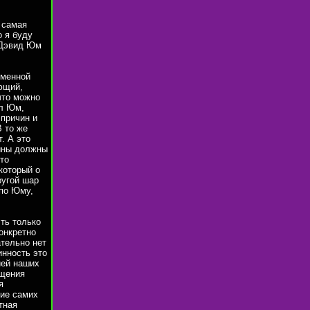
 самая
о я буду
 Дэвид Юм
еменной
ющий,
что можно
ал Юм,
 причин и
В то же
. А это
чины должны
то
который о
ругой шар
 по Юму,
ть только
онкретно
ательно нет
инность это
ией наших
ущения
я
ние самих
тная