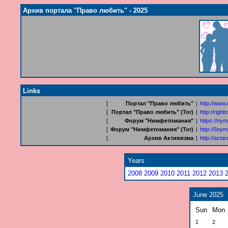
Архив портала "Право любить" - 2025
Links
[
Портал "Право любить"
|
http://www.
[
Портал "Право любить" (Tor)
|
http://rig
[
Форум "Нимфетомания"
|
https://ny
[
Форум "Нимфетомания" (Tor)
|
http://5ny
[
Архив Активизма
|
http://act
Years
2008
2009
2010
2011
2012
2013
June 2025
Sun
Mon
1
2