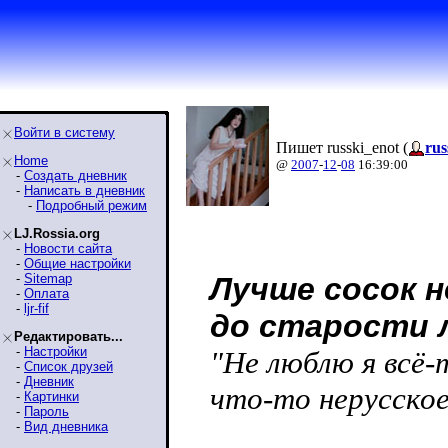
Войти в систему
Пишет russki_enot (
rus
Home
@
2007
-
12
-
08
16:39:00
-
Создать дневник
-
Написать в дневник
-
Подробный режим
LJ.Rossia.org
-
Новости сайта
-
Общие настройки
-
Sitemap
Лучше сосок н
-
Оплата
-
ljr-fif
до старости 
Редактировать...
-
Настройки
"Не люблю я всё-
-
Список друзей
-
Дневник
что-то нерусское
-
Картинки
-
Пароль
-
Вид дневника