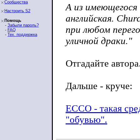
Сообщества
А из имеющегося 
Настроить S2
английская. Chur
Помощь
-
Забыли пароль?
при любом перего
-
FAQ
-
Тех. поддержка
уличной драки."
Отгадайте автора
Дальше - круче:
ECCO - такая сре
"обувью".