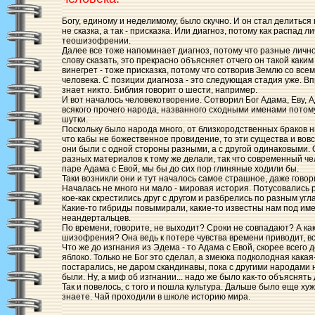
Богу, единому и неделимому, было скучно. И он стал делиться
не сказка, а так - присказка. Или диагноз, потому как распад л
теошизофрении.
Далее все тоже напоминает диагноз, потому что разные лично
слову сказать, это прекрасно объясняет отчего он такой каким
винегрет - тоже присказка, потому что сотворив Землю со все
человека. С позиции диагноза - это следующая стадия уже. Вп
знает никто. Библия говорит о шести, например.
И вот началось человекотворение. Сотворил Бог Адама, Еву, 
всякого прочего народа, названного сходными именами потому 
шутки.
Поскольку было народа много, от близкородственных браков ни
что кабы не божественное провидение, то эти существа и вов
они были с одной стороны разными, а с другой одинаковыми. О
разных материалов к тому же делали, так что современный че
паре Адама с Евой, мы бы до сих пор глиняные ходили бы.
Таки возникли они и тут началось самое страшное, даже говор
Началась не много ни мало - мировая история. Потусовались
кое-как скрестились друг с другом и разбрелись по разным уг
Какие-то гибриды повымирали, какие-то известны нам под им
неандертальцев.
По времени, говорите, не выходит? Сроки не совпадают? А как 
шизофрения? Она ведь к потере чувства времени приводит, вс
Что же до изгнания из Эдема - то Адама с Евой, скорее всего 
яблоко. Только не Бог это сделал, а змеюка подколодная какая
постарались, не даром скандинавы, пока с другими народами
были. Ну, а миф об изгнании... надо же было как-то объяснят
Так и повелось, с того и пошла культура. Дальше было еще ху
знаете. Чай проходили в школе историю мира.