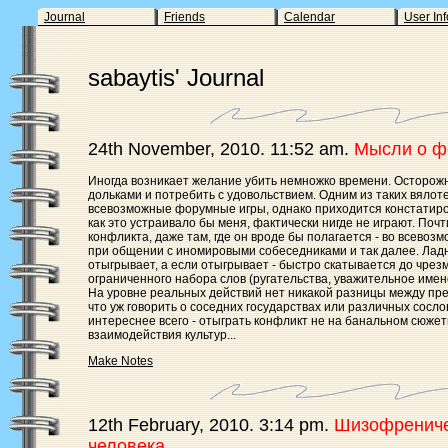
Journal
Friends
Calendar
User Inf
sabaytis' Journal
24th November, 2010. 11:52 am.
Мысли о ф
Иногда возникает желание убить немножко времени. Осторожн
дольками и потребить с удовольствием. Одним из таких вялот
всевозможные форумные игры, однако приходится констатиров
как это устраивало бы меня, фактически нигде не играют. Почт
конфликта, даже там, где он вроде бы полагается - во всево
при общении с иномировыми собеседниками и так далее. Ладн
отыгрывает, а если отыгрывает - быстро скатывается до чрез
ограниченного набора слов (ругательства, уважительное имен
На уровне реальных действий нет никакой разницы между пр
что уж говорить о соседних государствах или различных сослов
интереснее всего - отыграть конфликт не на банальном сюжет
взаимодействия культур...
Make Notes
12th February, 2010. 3:14 pm.
Шизофрениче
человека.