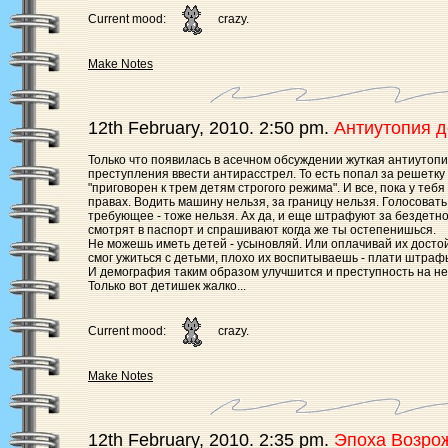
Current mood:
crazy.
Make Notes
12th February, 2010. 2:50 pm.
Антиутопия 
Только что появилась в асечном обсуждении жуткая антиутопи
преступления ввести антирасстрел. То есть попал за решетку 
"приговорен к трем детям строгого режима". И все, пока у теб
правах. Водить машину нельзя, за границу нельзя. Голосовать,
требующее - тоже нельзя. Ах да, и еще штрафуют за бездетно
смотрят в паспорт и спрашивают когда же ты остепенишься.
Не можешь иметь детей - усыновляй. Или оплачивай их досто
смог ужиться с детьми, плохо их воспитываешь - плати штраф
И демография таким образом улучшится и преступность на не
Только вот детишек жалко...
Current mood:
crazy.
Make Notes
12th February, 2010. 2:35 pm.
Эпоха Возро