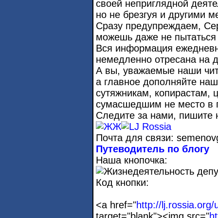
своей неприглядной деяте
но не брезгуя и другими м
Сразу предупреждаем, Се
можешь даже не пытаться 
Вся информация ежедневно
немедленно отресана на д
А вы, уважаемые наши чит
а главное дополняйте на
сутяжникам, копирастам, 
сумасшедшим не место в 
Следите за нами, пишите 
Почта для связи: semenov
Путеводитель по блогу
Наша кнопочка:
Код кнопки:
<a href="
http://lj.rossia.org
target="blank"><img src="
ht