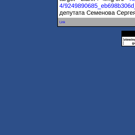
4/9249890685_eb698b306d
депутата Семенова Серге
Link
[
viewin
[
g