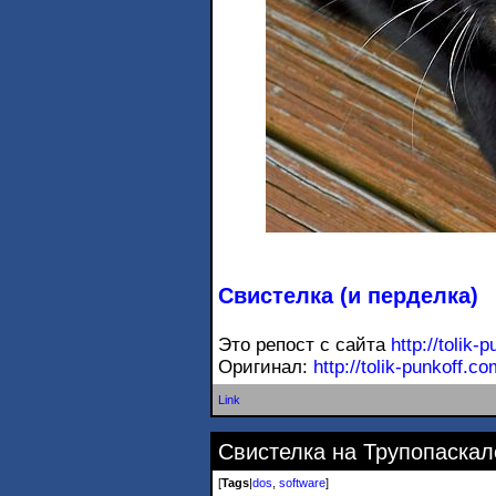
Свистелка (и перделка)
Это репост с сайта
http://tolik-
Оригинал:
http://tolik-punkoff.c
Link
Свистелка на Трупопаскал
[
Tags
|
dos
,
software
]