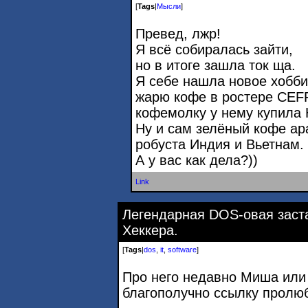
[
Tags
|
Мысли
]
Превед, лжр!
Я всё собиралась зайти,
но в итоге зашла ток ща.
Я себе нашла новое хобби
жарю кофе в ростере CEF
кофемолку у нему купила
Ну и сам зелёный кофе ар
робуста Индия и Вьетнам.
А у вас как дела?))
Link
Легендарная DOS-овая заст
Хеккера.
[
Tags
|
dos
,
it
,
software
]
Про него недавно Миша или 
благополучно ссылку пролю