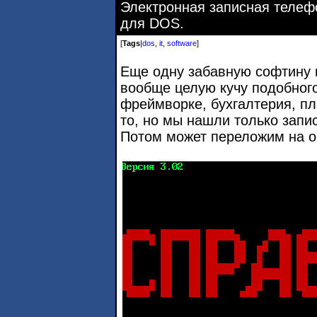
Электронная записная телеф
для DOS.
[
Tags
|
dos
,
it
,
software
]
Еще одну забавную софтину 
вообще целую кучу подобног
фреймворке, бухгалтерия, пл
то, но мы нашли только запи
Потом может переложим на ol