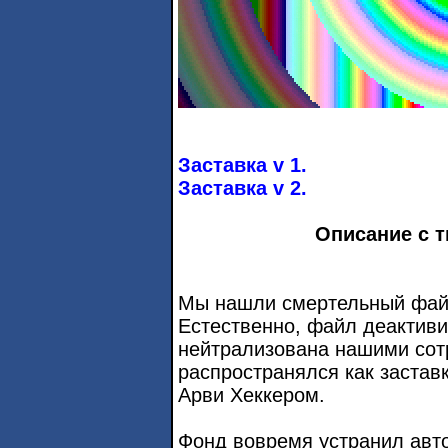
Заставка v 1.
Заставка v 2.
Описание с т
Мы нашли смертельный фай
Естественно, файл деактиви
нейтрализована нашими сот
распространялся как застав
Арви Хеккером.
Фонд вовремя устранил авто