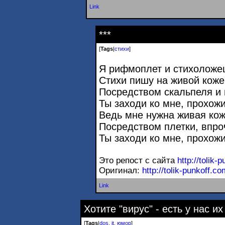
Link
***
[
Tags
|
стихи
]
Я рифмоплет и стихоложе
Стихи пишу на живой коже
Посредством скальпеля и 
Ты заходи ко мне, прохожи
Ведь мне нужна живая кож
Посредством плетки, впро
Ты заходи ко мне, прохожи
Это репост с сайта
http://tolik-
Оригинал:
http://tolik-punkoff.c
Link
Хотите "вирус" - есть у нас их
[
Tags
|
dos
,
it
,
юмор
]