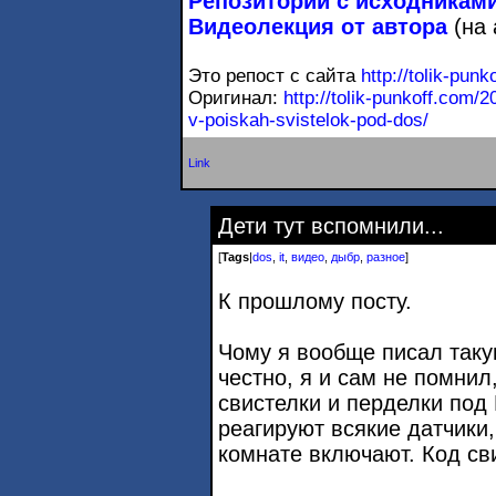
Репозиторий с исходникам
Видеолекция от автора
(на 
Это репост с сайта
http://tolik-punk
Оригинал:
http://tolik-punkoff.com/
v-poiskah-s
vistelok-pod-dos/
Link
Дети тут вспомнили...
[
Tags
|
dos
,
it
,
видео
,
дыбр
,
разное
]
К прошлому посту.
Чому я вообще писал таку
честно, я и сам не помнил
свистелки и перделки под
реагируют всякие датчики,
комнате включают. Код св