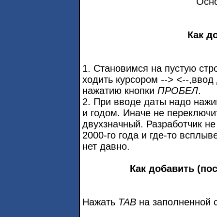
Осн
Как д
1. Становимся на пустую ст
ходить курсором
-->
<--
,ввод
нажатию кнопки
ПРОБЕЛ
.
2. При вводе даты надо наж
и годом. Иначе не переключ
двухзначный. Разработчик не
2000-го года и где-то всплыв
нет давно.
Как добавить (по
Нажать
TAB
на заполненной с