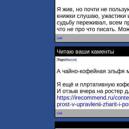
Я жив, но почти не пользу
книжки слушаю, ужастики 
судьбу переживал, всем пр
что не про что писать. Мо
Link
Читаю ваши каменты
[
Tags
|
Мысли
]
А чайно-кофейная эльфя 
Я ещё и плртативную кофем
И отзыв вчера на ростер 
https://irecommend.ru/cont
prost-v-upravle
nii-zharit-i-
Link