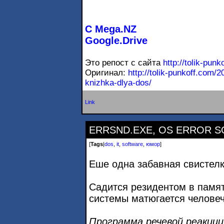
С Mega.NZ
Google.Drive
Это репост с сайта
http://tolik-punk
Оригинал:
http://tolik-punkoff.com/2
knizhka-d
lya-dos/
Link
ERRSND.EXE, OS ERROR 
[
Tags
|
dos
,
it
,
software
,
юмор
]
Еше одна забавная свистел
Садится резидентом в памят
системы матюгается человеч
Программа речевой реакци