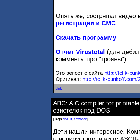
Опять же, состряпал видео 
регистрации и СМС
Скачать программу
Отчет Virustotal
(для дебило
комменты про "трояны").
Это репост с сайта
http://tolik-pu
Оригинал:
http://tolik-punkoff.com/
Link
ABC: A C compiler for printabl
свистелок под DOS
[
Tags
|
dos
,
it
,
software
]
Дети нашли интересное. Ком
генерирует код в виде ASCII-