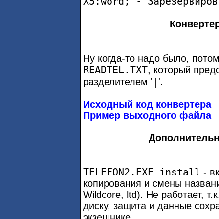
X5:word; - Зарезервиров
Конверте
Ну когда-то надо было, пото
READTEL.TXT
, который пред
|
разделителем '
'.
Исходный код конвертера
Пример выходного файла
Дополнительн
TELEFON2.EXE install
- в
копирования и смены названи
Wildcore, ltd). Не работает, 
диску, защита и данные сохр
экзешнике.