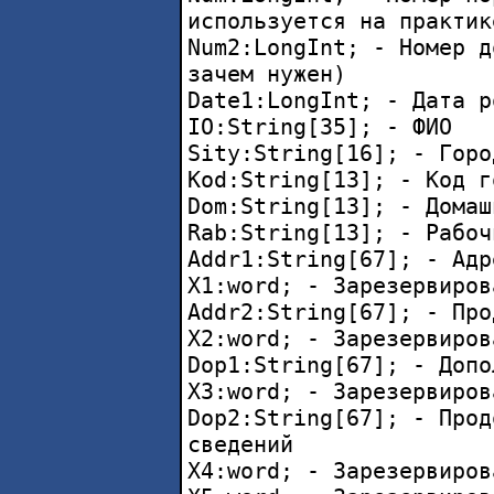
используется на практик
Num2:LongInt; - Номер д
зачем нужен)
Date1:LongInt; - Дата р
IO:String[35]; - ФИО
Sity:String[16]; - Горо
Kod:String[13]; - Код г
Dom:String[13]; - Домаш
Rab:String[13]; - Рабоч
Addr1:String[67]; - Адр
X1:word; - Зарезервиров
Addr2:String[67]; - Про
X2:word; - Зарезервиров
Dop1:String[67]; - Допо
X3:word; - Зарезервиров
Dop2:String[67]; - Прод
сведений
X4:word; - Зарезервиров