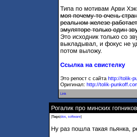
Типа по мотивам Арви Хэк
моя почему-то очень странн
реальном железе работает 
эмуляторе только один звук
Это исходник только со зву
выкладывал, и фокус не у
потом выложу.
Ссылка на свистелку
Это репост с сайта
http://tolik-
Оригинал:
http://tolik-punkoff.c
Link
Рогалик про минских гопников
[
Tags
|
dos
,
software
]
Ну раз пошла такая пьянка, р