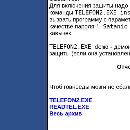
Для включения защиты надо в
TELEFON2.EXE in
команды
вызвать программу с парам
' Satanic
качестве пароля
кавычек.
TELEFON2.EXE demo
- демон
защиты (если она установлен
Отче
Чтоб говноеды мозги не ебал
TELEFON2.EXE
READTEL.EXE
Весь архив