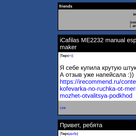
friends
s
[
use
[
ar
iCafilas ME2232 manual es
maker
[
Tags
|
=)
]
Я себе купила крутую штук
А отзыв уже напейсала :))
https://irecommend.ru/conte
kofevarka-no-ruchka-ot-mer
mozhet-otvalitsya-podkho
d
Link
Привет, ребята
[
Tags
|
дыбр
]