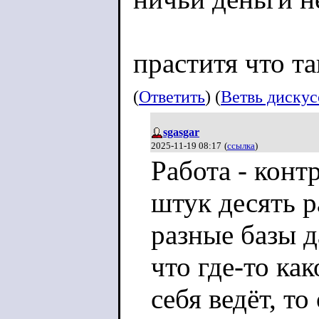
праститя что т
(
Ответить
) (
Ветвь диску
sgasgar
2025-11-19 08:17
(
ссылка
)
Работа - конт
штук десять р
разные базы д
что где-то ка
себя ведёт, то