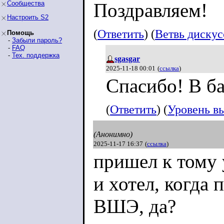
Сообщества
Поздравляем!
Настроить S2
(
Ответить
) (
Ветвь диску
Помощь
-
Забыли пароль?
-
FAQ
-
Тех. поддержка
sgasgar
2025-11-18 00:01
(
ссылка
)
Спасибо! В б
(
Ответить
) (
Уровень в
(Анонимно)
2025-11-17 16:37
(
ссылка
)
пришел к тому 
и хотел, когда 
ВШЭ, да?