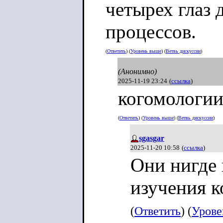
четырех глаз 
процессов.
(
Ответить
) (
Уровень выше
) (
Ветвь дискуссии
)
(Анонимно)
2025-11-19 23:24
(
ссылка
)
когомологии
(
Ответить
) (
Уровень выше
) (
Ветвь дискуссии
)
sgasgar
2025-11-20 10:58
(
ссылка
)
Они нигде
изучения 
(
Ответить
) (
Урове