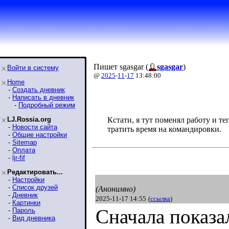
Пишет sgasgar (
sgasgar
)
Войти в систему
@
2025
-
11
-
17
13:48:00
Home
-
Создать дневник
-
Написать в дневник
-
Подробный режим
LJ.Rossia.org
Кстати, я тут поменял работу и т
-
Новости сайта
тратить время на командировки.
-
Общие настройки
-
Sitemap
-
Оплата
-
ljr-fif
Редактировать...
-
Настройки
-
Список друзей
(Анонимно)
-
Дневник
2025-11-17 14:55
(
ссылка
)
-
Картинки
Сначала показал
-
Пароль
-
Вид дневника