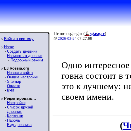
Пишет sgasgar (
sgasgar
)
@
2026
-
03
-
24
07:27:00
Войти в систему
Home
-
Создать дневник
-
Написать в дневник
-
Подробный режим
Одно интересное 
LJ.Rossia.org
-
Новости сайта
говна состоит в т
-
Общие настройки
-
Sitemap
это к лучшему: н
-
Оплата
-
ljr-fif
своем имени.
Редактировать...
-
Настройки
-
Список друзей
-
Дневник
-
Картинки
-
Пароль
(
Ч
-
Вид дневника