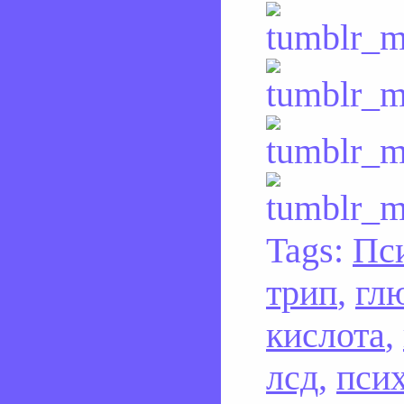
Tags:
Пс
трип
,
гл
кислота
,
лсд
,
пси