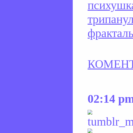
психушк
трипану
фрактал
КОМЕНТ
02:14 p