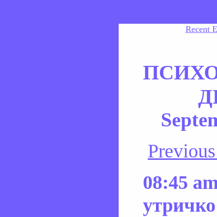
Recent E
ПСИХ
Д
Septem
Previou
08:45 am
утричко