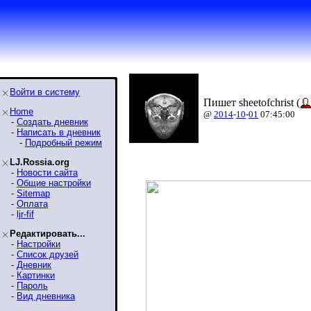
Войти в систему
Пишет sheetofchrist (
Home
@
2014
-
10
-
01
07:45:00
-
Создать дневник
-
Написать в дневник
-
Подробный режим
LJ.Rossia.org
-
Новости сайта
-
Общие настройки
-
Sitemap
-
Оплата
-
ljr-fif
Редактировать...
-
Настройки
-
Список друзей
-
Дневник
-
Картинки
-
Пароль
-
Вид дневника